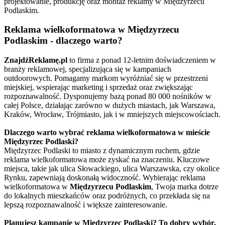
projektowanie, produkcję oraz montaż reklamy w Międzyrzecu
Podlaskim.
Reklama wielkoformatowa w Międzyrzecu
Podlaskim - dlaczego warto?
ZnajdźReklamę.pl
to firma z ponad 12-letnim doświadczeniem w
branży reklamowej, specjalizująca się w kampaniach
outdoorowych. Pomagamy markom wyróżniać się w przestrzeni
miejskiej, wspierając marketing i sprzedaż oraz zwiększając
rozpoznawalność. Dysponujemy bazą ponad 80 000 nośników w
całej Polsce, działając zarówno w dużych miastach, jak Warszawa,
Kraków, Wrocław, Trójmiasto, jak i w mniejszych miejscowościach.
Dlaczego warto wybrać reklama wielkoformatowa w mieście
Międzyrzec Podlaski?
Międzyrzec Podlaski to miasto z dynamicznym ruchem, gdzie
reklama wielkoformatowa może zyskać na znaczeniu. Kluczowe
miejsca, takie jak ulica Słowackiego, ulica Warszawska, czy okolice
Rynku, zapewniają doskonałą widoczność. Wybierając reklama
wielkoformatowa w
Międzyrzecu Podlaskim
, Twoja marka dotrze
do lokalnych mieszkańców oraz podróżnych, co przekłada się na
lepszą rozpoznawalność i większe zainteresowanie.
Planujesz kampanię w Międzyrzec Podlaski? To dobry wybór.