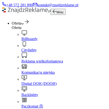
+48 572 281 890
kontakt@znajdzreklame.pl
Wróc
Oferta
Oferta
Billboardy
Citylighty
Reklama wielkoformatowa
Komunikacja miejska
Digital OOH (DOOH)
Backlighty
Paczkomat Ⓡ