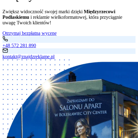
Zwiększ widoczność swojej marki dzięki
Międzyrzecowi
Podlaskiemu
i reklamie wielkoformatowej, która przyciągnie
uwagę Twoich klientów!
Otrzymaj bezpłatną wycenę
+48 572 281 890
kontakt@znajdzreklame.pl