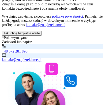
ZnajdźReklamę.pl sp. z o. o. z siedzibą we Wrocławiu w celu
kontaktu bezpośredniego i otrzymania oferty handlowej.
Wysyłając zapytanie, akceptujesz
politykę prywatności
. Pamiętaj, że
każdą zgodę możesz cofnąć w dowolnym momencie wysyłając
prośbę na adres
kontakt@znajdzreklame.pl
Tak, chcę bezpłatną ofertę
*Pole wymagane
Zadzwoń lub napisz
+48 572 281 890
kontakt@znajdzreklame.pl