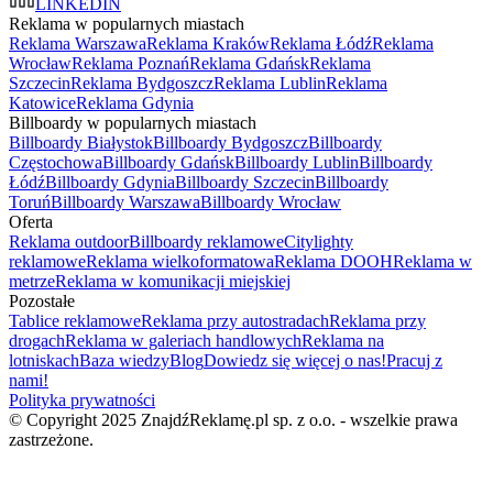
LINKEDIN
Reklama w popularnych miastach
Reklama Warszawa
Reklama Kraków
Reklama Łódź
Reklama
Wrocław
Reklama Poznań
Reklama Gdańsk
Reklama
Szczecin
Reklama Bydgoszcz
Reklama Lublin
Reklama
Katowice
Reklama Gdynia
Billboardy w popularnych miastach
Billboardy Białystok
Billboardy Bydgoszcz
Billboardy
Częstochowa
Billboardy Gdańsk
Billboardy Lublin
Billboardy
Łódź
Billboardy Gdynia
Billboardy Szczecin
Billboardy
Toruń
Billboardy Warszawa
Billboardy Wrocław
Oferta
Reklama outdoor
Billboardy reklamowe
Citylighty
reklamowe
Reklama wielkoformatowa
Reklama DOOH
Reklama w
metrze
Reklama w komunikacji miejskiej
Pozostałe
Tablice reklamowe
Reklama przy autostradach
Reklama przy
drogach
Reklama w galeriach handlowych
Reklama na
lotniskach
Baza wiedzy
Blog
Dowiedz się więcej o nas!
Pracuj z
nami!
Polityka prywatności
© Copyright 2025 ZnajdźReklamę.pl sp. z o.o. - wszelkie prawa
zastrzeżone.