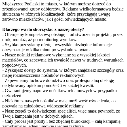
Międzyrzec Podlaski to miasto, w którym możesz dotrzeć do
zróżnicowanej grupy odbiorców. Reklama wielkoformatowa będzie
skuteczna w różnych lokalizacjach, które przyciągają uwagę
zarówno mieszkańców, jak i gości odwiedzających miasto.
Dlaczego warto skorzystać z naszej oferty?
- Oferujemy kompleksową obsługę – od stworzenia projektu, przez
druk, montaż, aż po monitoring wyników.
- Szybko przesyłamy ofertę i wszystkie niezbędne informacje –
otrzymasz je w kilka minut po wysłaniu zapytania.
- Nasze nośniki reklamowe wykonane są z wysokiej jakości
materiałów, co zapewnia ich trwałość nawet w trudnych warunkach
pogodowych.
- Zyskujesz dostęp do systemu, w którym znajdziesz szczegóły oraz
mapę rozmieszczenia nośników reklamowych.
- Zapewniamy fachowe doradztwo oraz profesjonalną obsługę –
dedykowany opiekun pomoże Ci w każdej kwestii.
- Gwarantujemy naprawę nośników reklamowych w przypadku
uszkodzeń.
- Niektóre z naszych nośników mają możliwość oświetlenia, co
pozwala na całodobową widoczność reklamy.
- Nasz zespół to doświadczeni specjaliści, więc masz pewność, że
Twoja kampania jest w dobrych rękach.
- Cały proces jest prosty i bez zbędnej biurokracji – całą kampanię
zamykamy w jednej umowie i jednej fakturze.