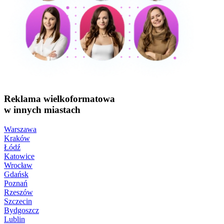
Reklama wielkoformatowa
w innych miastach
Warszawa
Kraków
Łódź
Katowice
Wrocław
Gdańsk
Poznań
Rzeszów
Szczecin
Bydgoszcz
Lublin