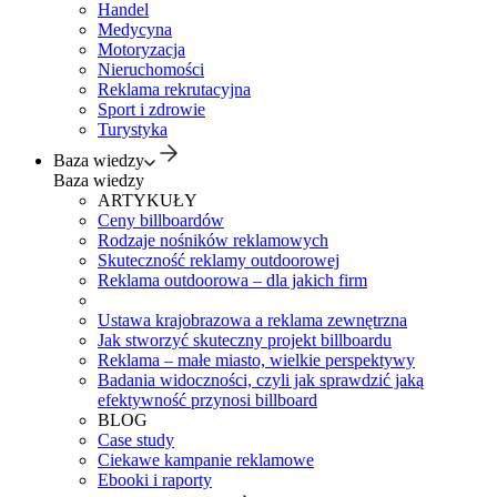
Handel
Medycyna
Motoryzacja
Nieruchomości
Reklama rekrutacyjna
Sport i zdrowie
Turystyka
Baza wiedzy
Baza wiedzy
ARTYKUŁY
Ceny billboardów
Rodzaje nośników reklamowych
Skuteczność reklamy outdoorowej
Reklama outdoorowa – dla jakich firm
Ustawa krajobrazowa a reklama zewnętrzna
Jak stworzyć skuteczny projekt billboardu
Reklama – małe miasto, wielkie perspektywy
Badania widoczności, czyli jak sprawdzić jaką
efektywność przynosi billboard
BLOG
Case study
Ciekawe kampanie reklamowe
Ebooki i raporty