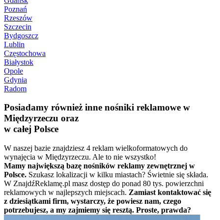
Gdańsk
Poznań
Rzeszów
Szczecin
Bydgoszcz
Lublin
Częstochowa
Białystok
Opole
Gdynia
Radom
Posiadamy również inne nośniki reklamowe w
Międzyrzeczu oraz
w całej Polsce
W naszej bazie znajdziesz 4 reklam wielkoformatowych do
wynajęcia w Międzyrzeczu. Ale to nie wszystko!
Mamy największą bazę nośników reklamy zewnętrznej w
Polsce.
Szukasz lokalizacji w kilku miastach? Świetnie się składa.
W ZnajdźReklamę.pl masz dostęp do ponad 80 tys. powierzchni
reklamowych w najlepszych miejscach.
Zamiast kontaktować się
z dziesiątkami firm, wystarczy, że powiesz nam, czego
potrzebujesz, a my zajmiemy się resztą. Proste, prawda?