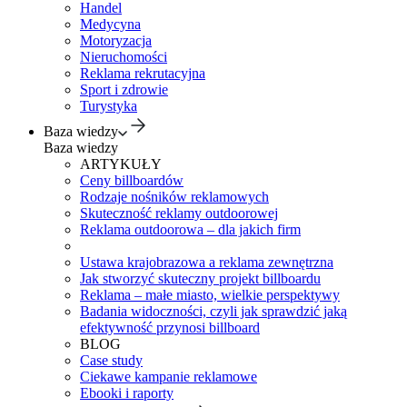
Handel
Medycyna
Motoryzacja
Nieruchomości
Reklama rekrutacyjna
Sport i zdrowie
Turystyka
Baza wiedzy
Baza wiedzy
ARTYKUŁY
Ceny billboardów
Rodzaje nośników reklamowych
Skuteczność reklamy outdoorowej
Reklama outdoorowa – dla jakich firm
Ustawa krajobrazowa a reklama zewnętrzna
Jak stworzyć skuteczny projekt billboardu
Reklama – małe miasto, wielkie perspektywy
Badania widoczności, czyli jak sprawdzić jaką
efektywność przynosi billboard
BLOG
Case study
Ciekawe kampanie reklamowe
Ebooki i raporty