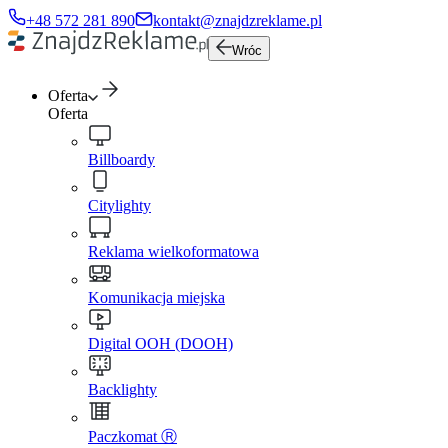
+48 572 281 890
kontakt@znajdzreklame.pl
Wróc
Oferta
Oferta
Billboardy
Citylighty
Reklama wielkoformatowa
Komunikacja miejska
Digital OOH (DOOH)
Backlighty
Paczkomat Ⓡ