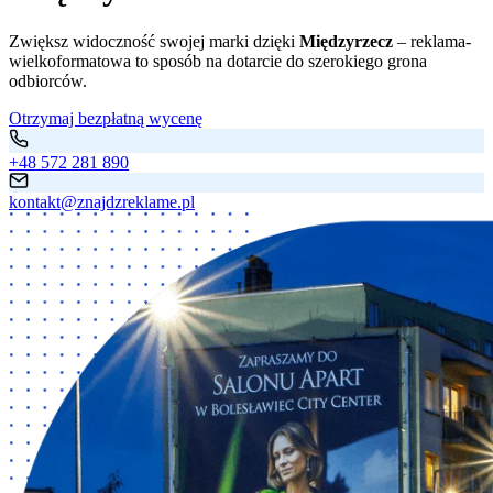
Zwiększ widoczność swojej marki dzięki
Międzyrzecz
– reklama-
wielkoformatowa to sposób na dotarcie do szerokiego grona
odbiorców.
Otrzymaj bezpłatną wycenę
+48 572 281 890
kontakt@znajdzreklame.pl