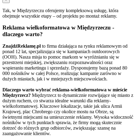
Tak, w Międzyrzeczu oferujemy kompleksową usługę, która
obejmuje wszystkie etapy – od projektu po montaż reklamy.
Reklama wielkoformatowa w Międzyrzeczu -
dlaczego warto?
ZnajdźReklamę.pl
to firma działająca na rynku reklamowym od
ponad 12 lat, specjalizująca się w kampaniach outdoorowych
(OOH). Nasza misja to pomoc markom w wyróżnianiu się w
przestrzeni miejskiej, zwiększaniu rozpoznawalności oraz
wspieraniu marketingu i sprzedaży. Dysponujemy bazą ponad 80
000 nośników w całej Polsce, realizując kampanie zarówno w
dużych miastach, jak i w mniejszych miejscowościach.
Dlaczego warto wybrać reklama-wielkoformatowa w mieście
Międzyrzecz?
Międzyrzecz to dynamicznie rozwijające się miasto z
dużym ruchem, co stwarza idealne warunki dla reklamy-
wielkoformatowej. Kluczowe lokalizacje, takie jak ulica Armii
Krajowej, plac Chrobrego czy okolice mostu na Obrze, są
świetnymi miejscami na umieszczenie reklamy. Wysoka widoczność
nośników w tych punktach sprawia, że firmy mogą skutecznie
dotrzeć do różnych grup odbiorców, zwiększając szansę na
zaangażowanie klientów.