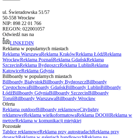
ul. Świeradowska 51/57
50-558 Wrocław
NIP: 898 22 01 766
REGON: 022001057
Odwiedź nas na
LINKEDIN
Reklama w popularnych miastach
Reklama Warszawa
Reklama Kraków
Reklama Łódź
Reklama
Wrocław
Reklama Poznań
Reklama Gdańsk
Reklama
Szczecin
Reklama Bydgoszcz
Reklama Lublin
Reklama
Katowice
Reklama Gdynia
Billboardy w popularnych miastach
Billboardy Białystok
Billboardy Bydgoszcz
Billboardy
Częstochowa
Billboardy Gdańsk
Billboardy Lublin
Billboardy
Łódź
Billboardy Gdynia
Billboardy Szczecin
Billboardy
Toruń
Billboardy Warszawa
Billboardy Wrocław
Oferta
Reklama outdoor
Billboardy reklamowe
Citylighty
reklamowe
Reklama wielkoformatowa
Reklama DOOH
Reklama w
metrze
Reklama w komunikacji miejskiej
Pozostałe
Tablice reklamowe
Reklama przy autostradach
Reklama przy
drogach
Reklama w galeriach handlowych
Reklama na