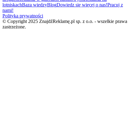
lotniskach
Baza wiedzy
Blog
Dowiedz się więcej o nas!
Pracuj z
nami!
Polityka prywatności
© Copyright 2025 ZnajdźReklamę.pl sp. z o.o. - wszelkie prawa
zastrzeżone.