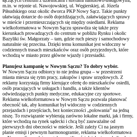
łączących centrum z dzielnicami i strefami handlowo-usługowymi,
m.in. w rejonie ul. Nawojowskiej, ul. Węgierskiej, al. Józefa
Piłsudskiego oraz okolic dworca PKP Nowy Sącz. Takie punkty
ułatwiają dotarcie do osób dojeżdżających, załatwiających sprawy
w mieście i przemieszczających się między osiedlami. Reklama
wielkoformatowa w Nowym Sączu sprawdza się także przy
kierunkach prowadzących do centrum w pobliżu Rynku i okolic
Bazyliki św. Małgorzaty – tam, gdzie ruch pieszy i samochodowy
naturalnie się przecina. Dzięki temu komunikat jest widoczny w
codziennych trasach mieszkańców oraz osób przyjezdnych, które
wchodzą w miasto przez główne wjazdy i przesiadki.
Planujesz kampanię w Nowym Sączu? To dobry wybór.
W Nowym Sączu odbiorcy to nie jedna grupa – w przestrzeni
miasta miesza się rytm pracy, zakupów i spraw urzędowych. Z
reklamy korzystają firmy kierujące ofertę do mieszkańców osiedli,
osób pracujących w usługach i handlu, a także klientów
odwiedzających punkty medyczne, edukacyjne czy sportowe.
Reklama wielkoformatowa w Nowym Sączu pozwala planować
obecność tak, aby komunikat był widoczny w codziennych
przejazdach i przejściach, bez konieczności „polowania” na jedną
niszę. To rozwiązanie wybierają zarówno lokalne marki, jak i firmy,
które wchodzą na rynek sądecki i chcą być zauważalne od
pierwszych dni obecności w mieście. Jeśli zależy Ci na jasnym
planie emisji i pewnym harmonogramie, reklama wielkoformatowa