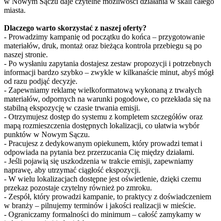
w Nowym Sączu daje czytelne możliwości działania w skali całego
miasta.
Dlaczego warto skorzystać z naszej oferty?
- Prowadzimy kampanię od początku do końca – przygotowanie
materiałów, druk, montaż oraz bieżąca kontrola przebiegu są po
naszej stronie.
- Po wysłaniu zapytania dostajesz zestaw propozycji i potrzebnych
informacji bardzo szybko – zwykle w kilkanaście minut, abyś mógł
od razu podjąć decyzje.
- Zapewniamy reklamę wielkoformatową wykonaną z trwałych
materiałów, odpornych na warunki pogodowe, co przekłada się na
stabilną ekspozycję w czasie trwania emisji.
- Otrzymujesz dostęp do systemu z kompletem szczegółów oraz
mapą rozmieszczenia dostępnych lokalizacji, co ułatwia wybór
punktów w Nowym Sączu.
- Pracujesz z dedykowanym opiekunem, który prowadzi temat i
odpowiada na pytania bez przerzucania Cię między działami.
- Jeśli pojawią się uszkodzenia w trakcie emisji, zapewniamy
naprawę, aby utrzymać ciągłość ekspozycji.
- W wielu lokalizacjach dostępne jest oświetlenie, dzięki czemu
przekaz pozostaje czytelny również po zmroku.
- Zespół, który prowadzi kampanie, to praktycy z doświadczeniem
w branży – pilnujemy terminów i jakości realizacji w mieście.
- Ograniczamy formalności do minimum – całość zamykamy w