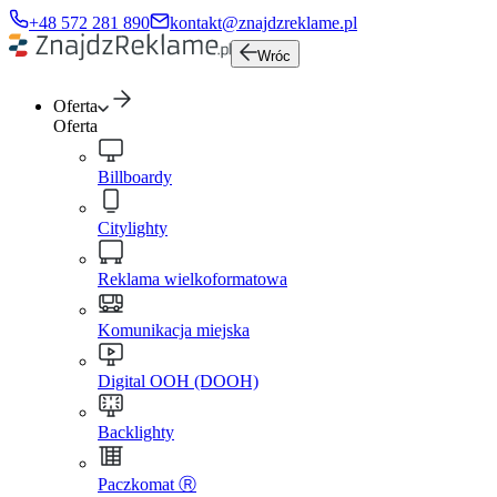
+48 572 281 890
kontakt@znajdzreklame.pl
Wróc
Oferta
Oferta
Billboardy
Citylighty
Reklama wielkoformatowa
Komunikacja miejska
Digital OOH (DOOH)
Backlighty
Paczkomat Ⓡ