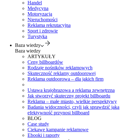
Handel
Medycyna
Motoryzacja
Nieruchomości
Reklama rekrutacyjna
Sport i zdrowie
Turystyka
Baza wiedzy
Baza wiedzy
ARTYKUŁY
Ceny billboardów
Rodzaje nośników reklamowych
Skuteczność reklamy outdoorowej
Reklama outdoorowa – dla jakich firm
Ustawa krajobrazowa a reklama zewnętrzna
Jak stworzyć skuteczny projekt billboardu
Reklama – małe miasto, wielkie perspektywy
Badania widoczności, czyli jak sprawdzić jaką
efektywność przynosi billboard
BLOG
Case study
Ciekawe kampanie reklamowe
Ebooki i raporty