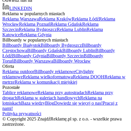
Odwiedź nas na
LINKEDIN
Reklama w popularnych miastach
Reklama Warszawa
Reklama Kraków
Reklama Łódź
Reklama
Wrocław
Reklama Poznań
Reklama Gdańsk
Reklama
Szczecin
Reklama Bydgoszcz
Reklama Lublin
Reklama
Katowice
Reklama Gdynia
Billboardy w popularnych miastach
Billboardy Białystok
Billboardy Bydgoszcz
Billboardy
Częstochowa
Billboardy Gdańsk
Billboardy Lublin
Billboardy
Łódź
Billboardy Gdynia
Billboardy Szczecin
Billboardy
Toruń
Billboardy Warszawa
Billboardy Wrocław
Oferta
Reklama outdoor
Billboardy reklamowe
Citylighty
reklamowe
Reklama wielkoformatowa
Reklama DOOH
Reklama w
metrze
Reklama w komunikacji miejskiej
Pozostałe
Tablice reklamowe
Reklama przy autostradach
Reklama przy
drogach
Reklama w galeriach handlowych
Reklama na
lotniskach
Baza wiedzy
Blog
Dowiedz się więcej o nas!
Pracuj z
nami!
Polityka prywatności
© Copyright 2025 ZnajdźReklamę.pl sp. z o.o. - wszelkie prawa
zastrzeżone.