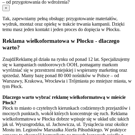
– od przygotowania do wdrożenia?
+
Tak, zapewniamy pełną obsługę: przygotowanie materiałów,
wydruk, montaż oraz opiekę w trakcie trwania kampanii. Dzięki
temu masz jeden kontakt i jeden proces do dopięcia w Płocku.
Reklama wielkoformatowa w Płocku - dlaczego
warto?
ZnajdźReklamę.pl działa na rynku od ponad 12 lat. Specjalizujemy
się w kampaniach outdoorowych OOH, pomagamy markom
wyróżniać się w przestrzeni miejskiej i wspieramy marketing oraz
sprzedaż. Mamy bazę ponad 80 000 nośników w Polsce – od
Warszawy, Krakowa, Wrocławia i Trójmiasta po mniejsze miasta, w
tym Płock.
Dlaczego warto wybrać reklamę wielkoformatową w mieście
Płock?
Płock to miasto o czytelnych kierunkach codziennych przejazdów i
mocnych punktach, wokół których koncentruje się ruch. Reklama
wielkoformatowa w Płocku dobrze wpisuje się w układ ulic takich
jak ul. Wyszogrodzka, ul. Jachowicza, ul. Tysiąclecia oraz okolice
Mostu im. Legionów Marszałka Józefa Piłsudskiego. W praktyce