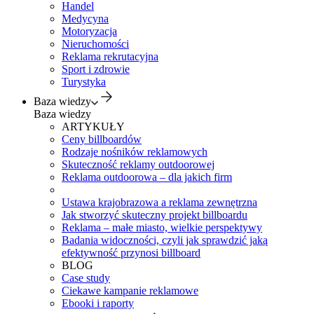
Handel
Medycyna
Motoryzacja
Nieruchomości
Reklama rekrutacyjna
Sport i zdrowie
Turystyka
Baza wiedzy
Baza wiedzy
ARTYKUŁY
Ceny billboardów
Rodzaje nośników reklamowych
Skuteczność reklamy outdoorowej
Reklama outdoorowa – dla jakich firm
Ustawa krajobrazowa a reklama zewnętrzna
Jak stworzyć skuteczny projekt billboardu
Reklama – małe miasto, wielkie perspektywy
Badania widoczności, czyli jak sprawdzić jaką
efektywność przynosi billboard
BLOG
Case study
Ciekawe kampanie reklamowe
Ebooki i raporty