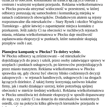
oznacza to obecność komunikatu na trasach łączących osiedla z
centrum i ważnymi węzłami przejazdu. Reklama wielkoformatowa
w Płocku pozwala utrzymać widoczność w przestrzeni, w której
odbiorcy poruszają się samochodem i komunikacją miejską w
ramach codziennych obowiązków. Dodatkowym atutem są rejony
rozpoznawalne dla mieszkańców – Stary Rynek i okolice Wzgórza
Tumskiego – gdzie łatwiej o zapamiętanie miejsca kontaktu z
przekazem. Jeśli zależy Ci na obecności w ruchliwych rejonach
miasta, reklama wielkoformatowa w Płocku daje możliwość
zaplanowania ekspozycji w punktach, które naturalnie skupiają
przepływ osób i aut.
Planujesz kampanię w Płocku? To dobry wybór.
W Płocku odbiorcy są zróżnicowani – od mieszkańców
dojeżdżających do pracy i szkół, przez osoby załatwiające sprawy w
urzędach i punktach usługowych, po kierowców przejeżdżających
przez miasto tranzytem. Reklama wielkoformatowa w Płocku
sprawdza się, gdy chcesz być obecny blisko codziennych decyzji
zakupowych – w rejonach handlowych, usługowych i na drogach
łączących dzielnice. Z takiej formy korzystają zarówno lokalne
firmy, jak i marki działające szerzej, które potrzebują spójnej
obecności w mieście średniej wielkości. Reklama wielkoformatowa
w Płocku umożliwia też dobranie ekspozycji w sposób dopasowany
do tego, czy zależy Ci na dotarciu do mieszkańców konkretnych
osiedli, czy na pokryciu kilku głównych kierunków przejazdu w