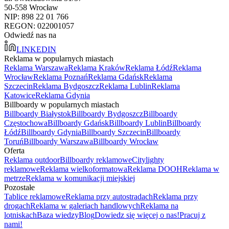
50-558 Wrocław
NIP: 898 22 01 766
REGON: 022001057
Odwiedź nas na
LINKEDIN
Reklama w popularnych miastach
Reklama Warszawa
Reklama Kraków
Reklama Łódź
Reklama
Wrocław
Reklama Poznań
Reklama Gdańsk
Reklama
Szczecin
Reklama Bydgoszcz
Reklama Lublin
Reklama
Katowice
Reklama Gdynia
Billboardy w popularnych miastach
Billboardy Białystok
Billboardy Bydgoszcz
Billboardy
Częstochowa
Billboardy Gdańsk
Billboardy Lublin
Billboardy
Łódź
Billboardy Gdynia
Billboardy Szczecin
Billboardy
Toruń
Billboardy Warszawa
Billboardy Wrocław
Oferta
Reklama outdoor
Billboardy reklamowe
Citylighty
reklamowe
Reklama wielkoformatowa
Reklama DOOH
Reklama w
metrze
Reklama w komunikacji miejskiej
Pozostałe
Tablice reklamowe
Reklama przy autostradach
Reklama przy
drogach
Reklama w galeriach handlowych
Reklama na
lotniskach
Baza wiedzy
Blog
Dowiedz się więcej o nas!
Pracuj z
nami!