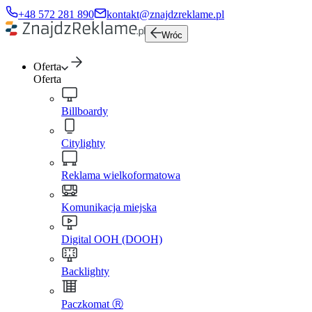
+48 572 281 890
kontakt@znajdzreklame.pl
Wróc
Oferta
Oferta
Billboardy
Citylighty
Reklama wielkoformatowa
Komunikacja miejska
Digital OOH (DOOH)
Backlighty
Paczkomat Ⓡ