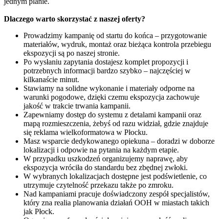
jednym planie.
Dlaczego warto skorzystać z naszej oferty?
Prowadzimy kampanię od startu do końca – przygotowanie
materiałów, wydruk, montaż oraz bieżąca kontrola przebiegu
ekspozycji są po naszej stronie.
Po wysłaniu zapytania dostajesz komplet propozycji i
potrzebnych informacji bardzo szybko – najczęściej w
kilkanaście minut.
Stawiamy na solidne wykonanie i materiały odporne na
warunki pogodowe, dzięki czemu ekspozycja zachowuje
jakość w trakcie trwania kampanii.
Zapewniamy dostęp do systemu z detalami kampanii oraz
mapą rozmieszczenia, żebyś od razu widział, gdzie znajduje
się reklama wielkoformatowa w Płocku.
Masz wsparcie dedykowanego opiekuna – doradzi w doborze
lokalizacji i odpowie na pytania na każdym etapie.
W przypadku uszkodzeń organizujemy naprawę, aby
ekspozycja wróciła do standardu bez zbędnej zwłoki.
W wybranych lokalizacjach dostępne jest podświetlenie, co
utrzymuje czytelność przekazu także po zmroku.
Nad kampaniami pracuje doświadczony zespół specjalistów,
który zna realia planowania działań OOH w miastach takich
jak Płock.