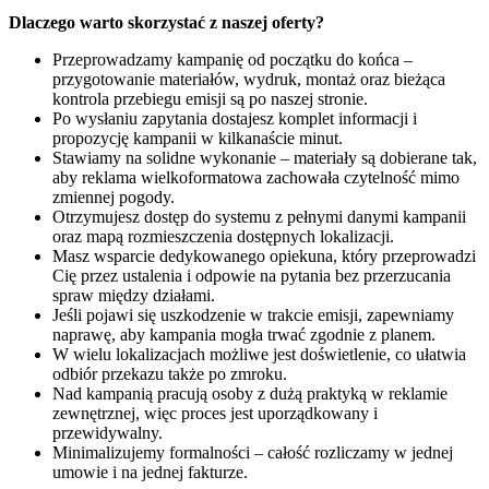
Dlaczego warto skorzystać z naszej oferty?
Przeprowadzamy kampanię od początku do końca –
przygotowanie materiałów, wydruk, montaż oraz bieżąca
kontrola przebiegu emisji są po naszej stronie.
Po wysłaniu zapytania dostajesz komplet informacji i
propozycję kampanii w kilkanaście minut.
Stawiamy na solidne wykonanie – materiały są dobierane tak,
aby reklama wielkoformatowa zachowała czytelność mimo
zmiennej pogody.
Otrzymujesz dostęp do systemu z pełnymi danymi kampanii
oraz mapą rozmieszczenia dostępnych lokalizacji.
Masz wsparcie dedykowanego opiekuna, który przeprowadzi
Cię przez ustalenia i odpowie na pytania bez przerzucania
spraw między działami.
Jeśli pojawi się uszkodzenie w trakcie emisji, zapewniamy
naprawę, aby kampania mogła trwać zgodnie z planem.
W wielu lokalizacjach możliwe jest doświetlenie, co ułatwia
odbiór przekazu także po zmroku.
Nad kampanią pracują osoby z dużą praktyką w reklamie
zewnętrznej, więc proces jest uporządkowany i
przewidywalny.
Minimalizujemy formalności – całość rozliczamy w jednej
umowie i na jednej fakturze.