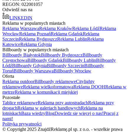
REGON: 022001057
Odwiedź nas na
LINKEDIN
Reklama w popularnych miastach
Reklama Warszawa
Reklama Kraków
Reklama Łódź
Reklama
Wrocław
Reklama Poznań
Reklama Gdańsk
Reklama
Szczecin
Reklama Bydgoszcz
Reklama Lublin
Reklama
Katowice
Reklama Gdynia
Billboardy w popularnych miastach
Billboardy Białystok
Billboardy Bydgoszcz
Billboardy
Częstochowa
Billboardy Gdańsk
Billboardy Lublin
Billboardy
Łódź
Billboardy Gdynia
Billboardy Szczecin
Billboardy
Toruń
Billboardy Warszawa
Billboardy Wrocław
Oferta
Reklama outdoor
Billboardy reklamowe
Citylighty
reklamowe
Reklama wielkoformatowa
Reklama DOOH
Reklama w
metrze
Reklama w komunikacji miejskiej
Pozostałe
Tablice reklamowe
Reklama przy autostradach
Reklama przy
drogach
Reklama w galeriach handlowych
Reklama na
lotniskach
Baza wiedzy
Blog
Dowiedz się więcej o nas!
Pracuj z
nami!
Polityka prywatności
© Copyright 2025 ZnajdźReklamę.pl sp. z o.o. - wszelkie prawa