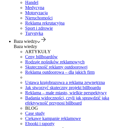
Handel
Medycyna
Motoryzacja
Nieruchomości
Reklama rekrutacyjna
Sport i zdrowie
Turystyka
Baza wiedzy
Baza wiedzy
ARTYKUŁY
Ceny billboardów
Rodzaje nośników reklamowych
Skuteczność reklamy outdoorowej
Reklama outdoorowa – dla jakich firm
Ustawa krajobrazowa a reklama zewnętrzna
Jak stworzyć skuteczny projekt billboardu
Reklama – małe miasto, wielkie perspektywy
Badania widoczności, czyli jak sprawdzić jaką
efektywność przynosi billboard
BLOG
Case study
Ciekawe kampanie reklamowe
Ebooki i raporty