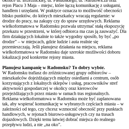
okolice ul. Brzeźnickiej, ul. Piłsudskiego, ul. Narutowicza oraz
rejon Placu 3 Maja – miejsc, które łączą komunikację z usługami,
handlem i urzędami. W praktyce oznacza to możliwość obecności
blisko punktów, do których mieszkańcy wracają regularnie: w
drodze do pracy, na zakupy czy do spraw urzędowych. Reklama
wielkoformatowa w Radomsku pozwala utrzymać stałą ekspozycję
przekazu w przestrzeni, w której odbiorca ma czas ją zauważyć. Dla
firm działających lokalnie to także wygodny sposób, by być „po
drodze” – w miejscach, gdzie ludzie i auta realnie się
przemieszczają. Jeśli planujesz działania na miejscu, reklama
wielkoformatowa w Radomsku daje szerokie możliwości doboru
lokalizacji pod konkretne rejony miasta.
Planujesz kampanię w Radomsku? To dobry wybór.
W Radomsku trafiasz do zróżnicowanej grupy odbiorców –
mieszkańców dojeżdżających między osiedlami a centrum, osób
korzystających z lokalnych sklepów i usług, pracowników stref
aktywności gospodarczej w okolicy oraz kierowców
przejeżdżających przez miasto w ramach tras regionalnych.
Reklama wielkoformatowa w Radomsku może być zaplanowana
tak, aby wspierać komunikację w wybranych częściach miasta – w
zależności od tego, czy chcesz wzmocnić obecność przy punktach
handlowych, w rejonach biurowo-usługowych czy na trasach
dojazdowych. Dzięki temu łatwiej dobrać miejsca do realnego
przepływu ludzi, a nie „na oko”.