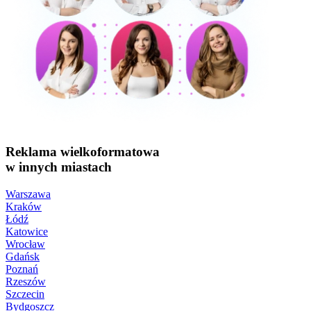
Reklama wielkoformatowa
w innych miastach
Warszawa
Kraków
Łódź
Katowice
Wrocław
Gdańsk
Poznań
Rzeszów
Szczecin
Bydgoszcz