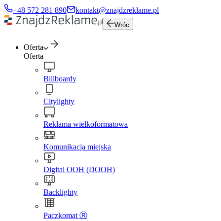
+48 572 281 890
kontakt@znajdzreklame.pl
Wróc
Oferta
Oferta
Billboardy
Citylighty
Reklama wielkoformatowa
Komunikacja miejska
Digital OOH (DOOH)
Backlighty
Paczkomat Ⓡ