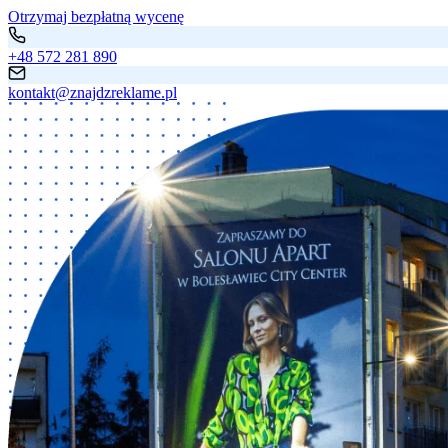
Otrzymaj bezpłatną wycenę
+48 572 281 890
kontakt@znajdzreklame.pl