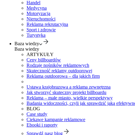
Handel
Medycyna
Motoryzacja
Nieruchomości
Reklama rekrutacyjna
Sport i zdrowie
Turystyka
Baza wiedzy
Baza wiedzy
ARTYKUŁY
Ceny billboardów
Rodzaje nośników reklamowych
Skuteczność reklamy outdoorowej
Reklama outdoorowa – dla jakich firm
Ustawa krajobrazowa a reklama zewnętrzna
Jak stworzyć skuteczny projekt billboardu
Reklama – małe miasto, wielkie perspektywy
Badania widoczności, czyli jak sprawdzić jaką efektywno
BLOG
Case study
Ciekawe kampanie reklamowe
Ebooki i raporty
Sprawdź nasz blog