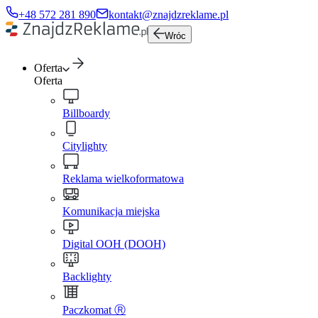
+48 572 281 890
kontakt@znajdzreklame.pl
Wróc
Oferta
Oferta
Billboardy
Citylighty
Reklama wielkoformatowa
Komunikacja miejska
Digital OOH (DOOH)
Backlighty
Paczkomat Ⓡ