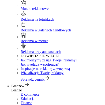
Murale reklamowe
Reklama na lotniskach
Reklama w galeriach handlowych
Reklama w metrze
Reklama przy autostradach
DOWIEDZ SIĘ WIĘCEJ!
Jak mierzymy zasięg Twojej reklamy?
Jak wygląda współpraca?
Inspiracje na reklamę zewnętrzną
Wizualizacje Twojej reklamy
Sprawdź cennik
Branże
Branże
E-commerce
Edukacja
Finanse