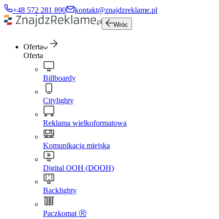
+48 572 281 890
kontakt@znajdzreklame.pl
Wróc
Oferta
Oferta
Billboardy
Citylighty
Reklama wielkoformatowa
Komunikacja miejska
Digital OOH (DOOH)
Backlighty
Paczkomat Ⓡ