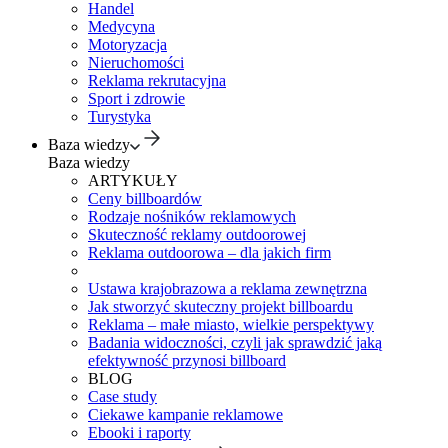
Handel
Medycyna
Motoryzacja
Nieruchomości
Reklama rekrutacyjna
Sport i zdrowie
Turystyka
Baza wiedzy
Baza wiedzy
ARTYKUŁY
Ceny billboardów
Rodzaje nośników reklamowych
Skuteczność reklamy outdoorowej
Reklama outdoorowa – dla jakich firm
Ustawa krajobrazowa a reklama zewnętrzna
Jak stworzyć skuteczny projekt billboardu
Reklama – małe miasto, wielkie perspektywy
Badania widoczności, czyli jak sprawdzić jaką
efektywność przynosi billboard
BLOG
Case study
Ciekawe kampanie reklamowe
Ebooki i raporty