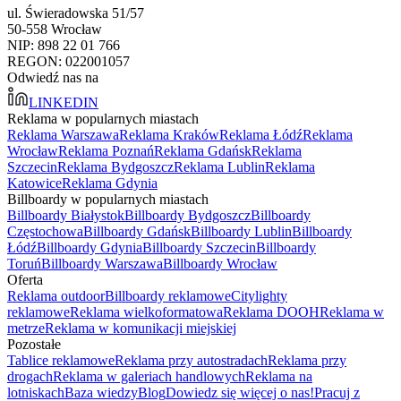
ul. Świeradowska 51/57
50-558 Wrocław
NIP: 898 22 01 766
REGON: 022001057
Odwiedź nas na
LINKEDIN
Reklama w popularnych miastach
Reklama Warszawa
Reklama Kraków
Reklama Łódź
Reklama
Wrocław
Reklama Poznań
Reklama Gdańsk
Reklama
Szczecin
Reklama Bydgoszcz
Reklama Lublin
Reklama
Katowice
Reklama Gdynia
Billboardy w popularnych miastach
Billboardy Białystok
Billboardy Bydgoszcz
Billboardy
Częstochowa
Billboardy Gdańsk
Billboardy Lublin
Billboardy
Łódź
Billboardy Gdynia
Billboardy Szczecin
Billboardy
Toruń
Billboardy Warszawa
Billboardy Wrocław
Oferta
Reklama outdoor
Billboardy reklamowe
Citylighty
reklamowe
Reklama wielkoformatowa
Reklama DOOH
Reklama w
metrze
Reklama w komunikacji miejskiej
Pozostałe
Tablice reklamowe
Reklama przy autostradach
Reklama przy
drogach
Reklama w galeriach handlowych
Reklama na
lotniskach
Baza wiedzy
Blog
Dowiedz się więcej o nas!
Pracuj z