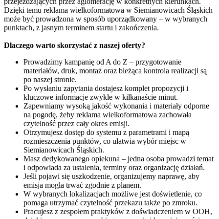
przejeżdżających przez aglomerację w konkretnych kierunkach.
Dzięki temu reklama wielkoformatowa w Siemianowicach Śląskich
może być prowadzona w sposób uporządkowany – w wybranych
punktach, z jasnym terminem startu i zakończenia.
Dlaczego warto skorzystać z naszej oferty?
Prowadzimy kampanię od A do Z – przygotowanie
materiałów, druk, montaż oraz bieżąca kontrola realizacji są
po naszej stronie.
Po wysłaniu zapytania dostajesz komplet propozycji i
kluczowe informacje zwykle w kilkanaście minut.
Zapewniamy wysoką jakość wykonania i materiały odporne
na pogodę, żeby reklama wielkoformatowa zachowała
czytelność przez cały okres emisji.
Otrzymujesz dostęp do systemu z parametrami i mapą
rozmieszczenia punktów, co ułatwia wybór miejsc w
Siemianowicach Śląskich.
Masz dedykowanego opiekuna – jedna osoba prowadzi temat
i odpowiada za ustalenia, terminy oraz organizację działań.
Jeśli pojawi się uszkodzenie, organizujemy naprawę, aby
emisja mogła trwać zgodnie z planem.
W wybranych lokalizacjach możliwe jest doświetlenie, co
pomaga utrzymać czytelność przekazu także po zmroku.
Pracujesz z zespołem praktyków z doświadczeniem w OOH,