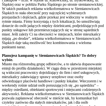
i zakupów – m.in. w rejonie ul. Katowickiej, ul. Bytkowskiej, ul.
Śląskiej oraz w pobliżu Parku Śląskiego po stronie siemianowickiej.
W takich punktach reklama wielkoformatowa w Siemianowicach
Śląskich to stała obecność przy najczęściej wybieranych
przejazdach i dojściach, gdzie przekaz jest widoczny w realnym
rytmie miasta. Firmy korzystają z tych lokalizacji, bo umożliwiają
dotarcie do osób jadących między dzielnicami, podjeżdżających pod
punkty usługowe lub przemieszczających się w stronę sąsiednich
miast. Jeśli zależy Ci na obecności w miejscach, które mieszkańcy
mijają „po drodze”, reklama wielkoformatowa w Siemianowicach
Śląskich daje taką możliwość bez kombinowania z wieloma
punktami naraz.
Planujesz kampanię w Siemianowicach Śląskich? To dobry
wybór.
Miasto ma różnorodną grupę odbiorców, a to ułatwia dopasowanie
emisji do profilu działalności. W ciągu dnia w przestrzeni miejskiej
są widoczni pracownicy dojeżdżający do firm i stref usługowych,
mieszkańcy załatwiający sprawy urzędowe oraz osoby
odwiedzające placówki handlowe i punkty lokalne. Wieczorem i w
weekendy rośnie udział osób poruszających się „po sąsiedzku” –
między osiedlami, obiektami sportowymi i miejscami codziennych
aktywności. Reklama wielkoformatowa w Siemianowicach Śląskich
pozwala zaplanować obecność w mieście tak, by komunikat był
czytelny zarówno dla stałych mieszkańców, jak i dla osób