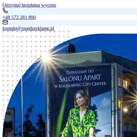
Otrzymaj bezpłatną wycenę
+48 572 281 890
kontakt@znajdzreklame.pl