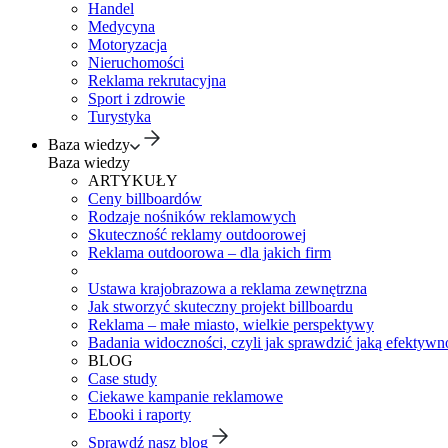
Handel
Medycyna
Motoryzacja
Nieruchomości
Reklama rekrutacyjna
Sport i zdrowie
Turystyka
Baza wiedzy
Baza wiedzy
ARTYKUŁY
Ceny billboardów
Rodzaje nośników reklamowych
Skuteczność reklamy outdoorowej
Reklama outdoorowa – dla jakich firm
Ustawa krajobrazowa a reklama zewnętrzna
Jak stworzyć skuteczny projekt billboardu
Reklama – małe miasto, wielkie perspektywy
Badania widoczności, czyli jak sprawdzić jaką efektywno
BLOG
Case study
Ciekawe kampanie reklamowe
Ebooki i raporty
Sprawdź nasz blog