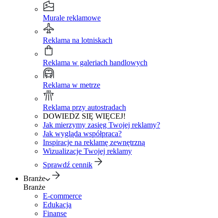
Murale reklamowe
Reklama na lotniskach
Reklama w galeriach handlowych
Reklama w metrze
Reklama przy autostradach
DOWIEDZ SIĘ WIĘCEJ!
Jak mierzymy zasięg Twojej reklamy?
Jak wygląda współpraca?
Inspiracje na reklamę zewnętrzną
Wizualizacje Twojej reklamy
Sprawdź cennik
Branże
Branże
E-commerce
Edukacja
Finanse