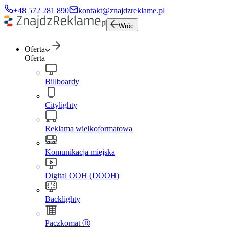
+48 572 281 890
kontakt@znajdzreklame.pl
Wróc
Oferta
Oferta
Billboardy
Citylighty
Reklama wielkoformatowa
Komunikacja miejska
Digital OOH (DOOH)
Backlighty
Paczkomat Ⓡ