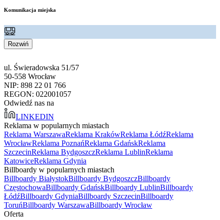
Komunikacja miejska
Rozwiń
ul. Świeradowska 51/57
50-558 Wrocław
NIP: 898 22 01 766
REGON: 022001057
Odwiedź nas na
LINKEDIN
Reklama w popularnych miastach
Reklama Warszawa
Reklama Kraków
Reklama Łódź
Reklama
Wrocław
Reklama Poznań
Reklama Gdańsk
Reklama
Szczecin
Reklama Bydgoszcz
Reklama Lublin
Reklama
Katowice
Reklama Gdynia
Billboardy w popularnych miastach
Billboardy Białystok
Billboardy Bydgoszcz
Billboardy
Częstochowa
Billboardy Gdańsk
Billboardy Lublin
Billboardy
Łódź
Billboardy Gdynia
Billboardy Szczecin
Billboardy
Toruń
Billboardy Warszawa
Billboardy Wrocław
Oferta