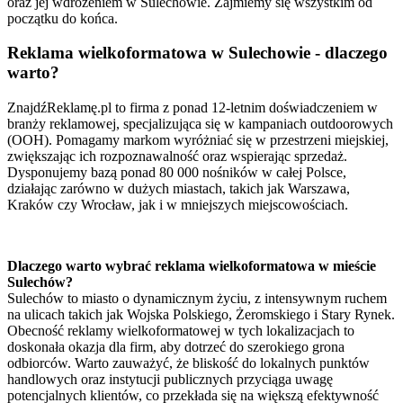
oraz jej wdrożeniem w Sulechowie. Zajmiemy się wszystkim od
początku do końca.
Reklama wielkoformatowa w Sulechowie - dlaczego
warto?
ZnajdźReklamę.pl to firma z ponad 12-letnim doświadczeniem w
branży reklamowej, specjalizująca się w kampaniach outdoorowych
(OOH). Pomagamy markom wyróżniać się w przestrzeni miejskiej,
zwiększając ich rozpoznawalność oraz wspierając sprzedaż.
Dysponujemy bazą ponad 80 000 nośników w całej Polsce,
działając zarówno w dużych miastach, takich jak Warszawa,
Kraków czy Wrocław, jak i w mniejszych miejscowościach.
Dlaczego warto wybrać reklama wielkoformatowa w mieście
Sulechów?
Sulechów to miasto o dynamicznym życiu, z intensywnym ruchem
na ulicach takich jak Wojska Polskiego, Żeromskiego i Stary Rynek.
Obecność reklamy wielkoformatowej w tych lokalizacjach to
doskonała okazja dla firm, aby dotrzeć do szerokiego grona
odbiorców. Warto zauważyć, że bliskość do lokalnych punktów
handlowych oraz instytucji publicznych przyciąga uwagę
potencjalnych klientów, co przekłada się na większą efektywność