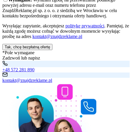
powyżej adresu e-mail oraz numeru telefonu przez
ZnajdźReklamę.pl sp. z o. o. z siedzibą we Wrocławiu w celu
kontaktu bezpośredniego i otrzymania oferty handlowej.
Wysyłając zapytanie, akceptujesz
politykę prywatności
. Pamiętaj, że
każdą zgodę możesz cofnąć w dowolnym momencie wysyłając
prośbę na adres
kontakt@znajdzreklame.pl
Tak, chcę bezpłatną ofertę
*Pole wymagane
Zadzwoń lub napisz
+48 572 281 890
kontakt@znajdzreklame.pl