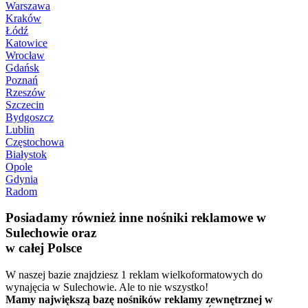
Warszawa
Kraków
Łódź
Katowice
Wrocław
Gdańsk
Poznań
Rzeszów
Szczecin
Bydgoszcz
Lublin
Częstochowa
Białystok
Opole
Gdynia
Radom
Posiadamy również inne nośniki reklamowe w
Sulechowie oraz
w całej Polsce
W naszej bazie znajdziesz 1 reklam wielkoformatowych do
wynajęcia w Sulechowie. Ale to nie wszystko!
Mamy największą bazę nośników reklamy zewnętrznej w