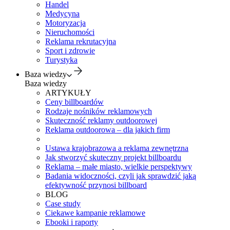
Handel
Medycyna
Motoryzacja
Nieruchomości
Reklama rekrutacyjna
Sport i zdrowie
Turystyka
Baza wiedzy
Baza wiedzy
ARTYKUŁY
Ceny billboardów
Rodzaje nośników reklamowych
Skuteczność reklamy outdoorowej
Reklama outdoorowa – dla jakich firm
Ustawa krajobrazowa a reklama zewnętrzna
Jak stworzyć skuteczny projekt billboardu
Reklama – małe miasto, wielkie perspektywy
Badania widoczności, czyli jak sprawdzić jaką
efektywność przynosi billboard
BLOG
Case study
Ciekawe kampanie reklamowe
Ebooki i raporty