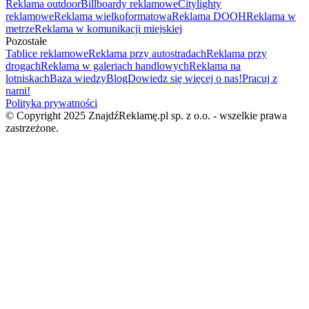
Reklama outdoor
Billboardy reklamowe
Citylighty
reklamowe
Reklama wielkoformatowa
Reklama DOOH
Reklama w
metrze
Reklama w komunikacji miejskiej
Pozostałe
Tablice reklamowe
Reklama przy autostradach
Reklama przy
drogach
Reklama w galeriach handlowych
Reklama na
lotniskach
Baza wiedzy
Blog
Dowiedz się więcej o nas!
Pracuj z
nami!
Polityka prywatności
© Copyright 2025 ZnajdźReklamę.pl sp. z o.o. - wszelkie prawa
zastrzeżone.