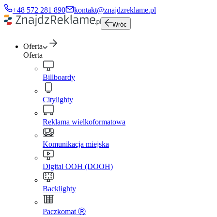
+48 572 281 890
kontakt@znajdzreklame.pl
Wróc
Oferta
Oferta
Billboardy
Citylighty
Reklama wielkoformatowa
Komunikacja miejska
Digital OOH (DOOH)
Backlighty
Paczkomat Ⓡ