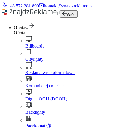
+48 572 281 890
kontakt@znajdzreklame.pl
Wróc
Oferta
Oferta
Billboardy
Citylighty
Reklama wielkoformatowa
Komunikacja miejska
Digital OOH (DOOH)
Backlighty
Paczkomat Ⓡ