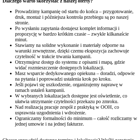
Dlaczego warto skorzystać z naszej oferty?
Prowadzimy kampanię od startu do końca – przygotowanie,
druk, montaż i późniejsza kontrola przebiegu są po naszej
stronie.
Po wysłaniu zapytania dostajesz komplet informacji i
propozycję w bardzo krótkim czasie – zwykle kilkanaście
minut.
Stawiamy na solidne wykonanie i materiały odporne na
warunki zewnętrzne, dzięki czemu ekspozycja zachowuje
czytelność w trakcie trwania kampanii.
Otrzymujesz dostęp do systemu z opisami i mapą, gdzie
widać rozmieszczenie dostępnych lokalizacji.
Masz wsparcie dedykowanego opiekuna – doradzi, odpowie
na pytania i poprowadzi ustalenia krok po kroku.
Jeśli pojawi się uszkodzenie, organizujemy naprawę w
ramach ustaleń kampanii.
W wybranych lokalizacjach dostępne jest oświetlenie, co
ułatwia utrzymanie czytelności przekazu po zmroku.
Nad realizacją pracuje zespół z praktyką w OOH, co
usprawnia uzgodnienia i wdrożenie.
Ograniczamy formalności do minimum – całość rozliczamy w
jednej umowie i na jednej fakturze.