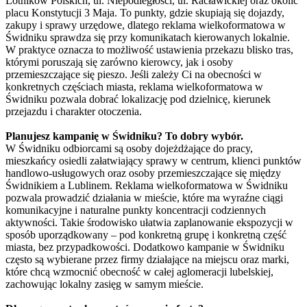
Lotników Polskich, ul. Niepodległości, ul. Racławickiej oraz okolic
placu Konstytucji 3 Maja. To punkty, gdzie skupiają się dojazdy,
zakupy i sprawy urzędowe, dlatego reklama wielkoformatowa w
Świdniku sprawdza się przy komunikatach kierowanych lokalnie.
W praktyce oznacza to możliwość ustawienia przekazu blisko tras,
którymi poruszają się zarówno kierowcy, jak i osoby
przemieszczające się pieszo. Jeśli zależy Ci na obecności w
konkretnych częściach miasta, reklama wielkoformatowa w
Świdniku pozwala dobrać lokalizację pod dzielnicę, kierunek
przejazdu i charakter otoczenia.
Planujesz kampanię w Świdniku? To dobry wybór.
W Świdniku odbiorcami są osoby dojeżdżające do pracy,
mieszkańcy osiedli załatwiający sprawy w centrum, klienci punktów
handlowo-usługowych oraz osoby przemieszczające się między
Świdnikiem a Lublinem. Reklama wielkoformatowa w Świdniku
pozwala prowadzić działania w mieście, które ma wyraźne ciągi
komunikacyjne i naturalne punkty koncentracji codziennych
aktywności. Takie środowisko ułatwia zaplanowanie ekspozycji w
sposób uporządkowany – pod konkretną grupę i konkretną część
miasta, bez przypadkowości. Dodatkowo kampanie w Świdniku
często są wybierane przez firmy działające na miejscu oraz marki,
które chcą wzmocnić obecność w całej aglomeracji lubelskiej,
zachowując lokalny zasięg w samym mieście.