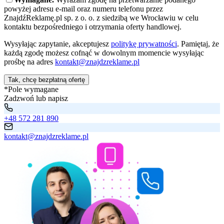
powyżej adresu e-mail oraz numeru telefonu przez
ZnajdźReklamę.pl sp. z o. o. z siedzibą we Wrocławiu w celu
kontaktu bezpośredniego i otrzymania oferty handlowej.
Wysyłając zapytanie, akceptujesz
politykę prywatności
. Pamiętaj, że
każdą zgodę możesz cofnąć w dowolnym momencie wysyłając
prośbę na adres
kontakt@znajdzreklame.pl
Tak, chcę bezpłatną ofertę
*Pole wymagane
Zadzwoń lub napisz
+48 572 281 890
kontakt@znajdzreklame.pl