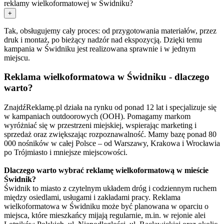
reklamy wielkoformatowej w Świdniku?
+
Tak, obsługujemy cały proces: od przygotowania materiałów, przez
druk i montaż, po bieżący nadzór nad ekspozycją. Dzięki temu
kampania w Świdniku jest realizowana sprawnie i w jednym
miejscu.
Reklama wielkoformatowa w Świdniku - dlaczego
warto?
ZnajdźReklamę.pl działa na rynku od ponad 12 lat i specjalizuje się
w kampaniach outdoorowych (OOH). Pomagamy markom
wyróżniać się w przestrzeni miejskiej, wspierając marketing i
sprzedaż oraz zwiększając rozpoznawalność. Mamy bazę ponad 80
000 nośników w całej Polsce – od Warszawy, Krakowa i Wrocławia
po Trójmiasto i mniejsze miejscowości.
Dlaczego warto wybrać reklamę wielkoformatową w mieście
Świdnik?
Świdnik to miasto z czytelnym układem dróg i codziennym ruchem
między osiedlami, usługami i zakładami pracy. Reklama
wielkoformatowa w Świdniku może być planowana w oparciu o
miejsca, które mieszkańcy mijają regularnie, m.in. w rejonie alei