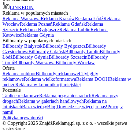
LINKEDIN
Reklama w popularnych miastach
Reklama Warszawa
Reklama Kraków
Reklama Łódź
Reklama
Wrocław
Reklama Poznań
Reklama Gdańsk
Reklama
Szczecin
Reklama Bydgoszcz
Reklama Lublin
Reklama
Katowice
Reklama Gdynia
Billboardy w popularnych miastach
Billboardy Białystok
Billboardy Bydgoszcz
Billboardy
Częstochowa
Billboardy Gdańsk
Billboardy Lublin
Billboardy
Łódź
Billboardy Gdynia
Billboardy Szczecin
Billboardy
Toruń
Billboardy Warszawa
Billboardy Wrocław
Oferta
Reklama outdoor
Billboardy reklamowe
Citylighty
reklamowe
Reklama wielkoformatowa
Reklama DOOH
Reklama w
metrze
Reklama w komunikacji miejskiej
Pozostałe
Tablice reklamowe
Reklama przy autostradach
Reklama przy
drogach
Reklama w galeriach handlowych
Reklama na
lotniskach
Baza wiedzy
Blog
Dowiedz się więcej o nas!
Pracuj z
nami!
Polityka prywatności
© Copyright 2025 ZnajdźReklamę.pl sp. z o.o. - wszelkie prawa
zastrzeżone.