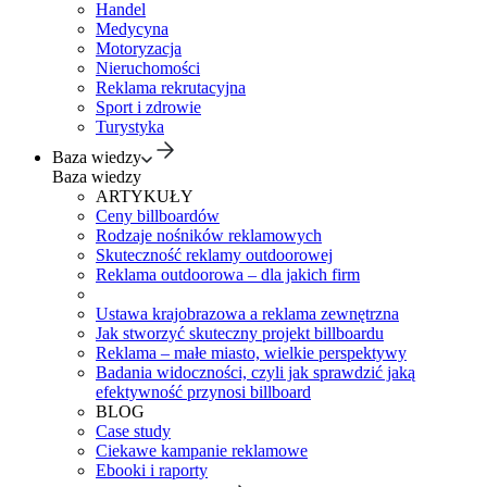
Handel
Medycyna
Motoryzacja
Nieruchomości
Reklama rekrutacyjna
Sport i zdrowie
Turystyka
Baza wiedzy
Baza wiedzy
ARTYKUŁY
Ceny billboardów
Rodzaje nośników reklamowych
Skuteczność reklamy outdoorowej
Reklama outdoorowa – dla jakich firm
Ustawa krajobrazowa a reklama zewnętrzna
Jak stworzyć skuteczny projekt billboardu
Reklama – małe miasto, wielkie perspektywy
Badania widoczności, czyli jak sprawdzić jaką
efektywność przynosi billboard
BLOG
Case study
Ciekawe kampanie reklamowe
Ebooki i raporty