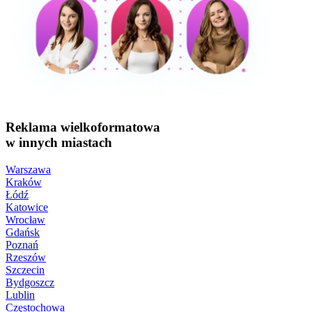
Reklama wielkoformatowa
w innych miastach
Warszawa
Kraków
Łódź
Katowice
Wrocław
Gdańsk
Poznań
Rzeszów
Szczecin
Bydgoszcz
Lublin
Częstochowa