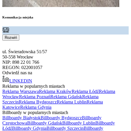
Komunikacja miejska
Rozwiń
ul. Świeradowska 51/57
50-558 Wrocław
NIP: 898 22 01 766
REGON: 022001057
Odwiedź nas na
LINKEDIN
Reklama w popularnych miastach
Reklama Warszawa
Reklama Kraków
Reklama Łódź
Reklama
Wrocław
Reklama Poznań
Reklama Gdańsk
Reklama
Szczecin
Reklama Bydgoszcz
Reklama Lublin
Reklama
Katowice
Reklama Gdynia
Billboardy w popularnych miastach
Billboardy Białystok
Billboardy Bydgoszcz
Billboardy
Częstochowa
Billboardy Gdańsk
Billboardy Lublin
Billboardy
Łódź
Billboardy Gdynia
Billboardy Szczecin
Billboardy