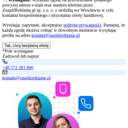
powyżej adresu e-mail oraz numeru telefonu przez
ZnajdźReklamę.pl sp. z o. o. z siedzibą we Wrocławiu w celu
kontaktu bezpośredniego i otrzymania oferty handlowej.
Wysyłając zapytanie, akceptujesz
politykę prywatności
. Pamiętaj, że
każdą zgodę możesz cofnąć w dowolnym momencie wysyłając
prośbę na adres
kontakt@znajdzreklame.pl
Tak, chcę bezpłatną ofertę
*Pole wymagane
Zadzwoń lub napisz
+48 572 281 890
kontakt@znajdzreklame.pl