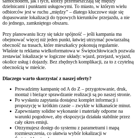
samochodem, jak i tych, którzy przemieszczają się między
dzielnicami i punktami usługowymi. To miasto, w którym wielu
odbiorców jest w ruchu „między” – dlatego kluczowe staje się
dopasowanie lokalizacji do typowych kierunków przejazdu, a nie
do jednego, zamkniętego obszaru.
Przy planowaniu liczy się także spójność – jeśli kampania ma
obejmować więcej niż jeden punkt, łatwiej utrzymać powtarzalną
obecność na trasach, które mieszkańcy pokonują regularnie.
Właśnie tu reklama wielkoformatowa w Świętochłowicach pozwala
zestawiać lokalizacje w logiczne układy: wjazd, przejazd, wyjazd,
okolice usług i dojazdy. Bez zbędnych komplikacji, za to z czytelną
obecnością w mieście.
Dlaczego warto skorzystać z naszej oferty?
Prowadzimy kampanię od A do Z – przygotowanie, druk,
montaż i bieżące sprawdzanie realizacji są po naszej stronie.
Po wysłaniu zapytania dostajesz komplet informacji i
propozycję w krótkim czasie – zwykle w kilkanaście minut.
Zapewniamy solidne wykonanie i materiały odporne na
warunki pogodowe, aby ekspozycja działała stabilnie przez
cały okres emisji.
Otrzymujesz dostęp do systemu z parametrami i mapą
rozmieszczenia, co ułatwia wybór lokalizacji w