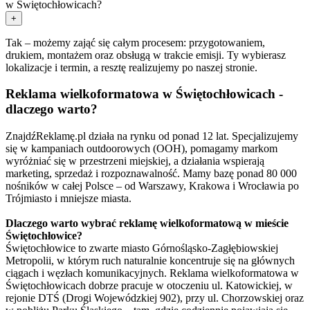
w Świętochłowicach?
+
Tak – możemy zająć się całym procesem: przygotowaniem,
drukiem, montażem oraz obsługą w trakcie emisji. Ty wybierasz
lokalizacje i termin, a resztę realizujemy po naszej stronie.
Reklama wielkoformatowa w Świętochłowicach -
dlaczego warto?
ZnajdźReklamę.pl działa na rynku od ponad 12 lat. Specjalizujemy
się w kampaniach outdoorowych (OOH), pomagamy markom
wyróżniać się w przestrzeni miejskiej, a działania wspierają
marketing, sprzedaż i rozpoznawalność. Mamy bazę ponad 80 000
nośników w całej Polsce – od Warszawy, Krakowa i Wrocławia po
Trójmiasto i mniejsze miasta.
Dlaczego warto wybrać reklamę wielkoformatową w mieście
Świętochłowice?
Świętochłowice to zwarte miasto Górnośląsko-Zagłębiowskiej
Metropolii, w którym ruch naturalnie koncentruje się na głównych
ciągach i węzłach komunikacyjnych. Reklama wielkoformatowa w
Świętochłowicach dobrze pracuje w otoczeniu ul. Katowickiej, w
rejonie DTŚ (Drogi Wojewódzkiej 902), przy ul. Chorzowskiej oraz