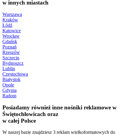
w innych miastach
Warszawa
Kraków
Łódź
Katowice
Wrocław
Gdańsk
Poznań
Rzeszów
Szczecin
Bydgoszcz
Lublin
Częstochowa
Białystok
Opole
Gdynia
Radom
Posiadamy również inne nośniki reklamowe w
Świętochłowicach oraz
w całej Polsce
W naszej bazie znajdziesz 3 reklam wielkoformatowych do