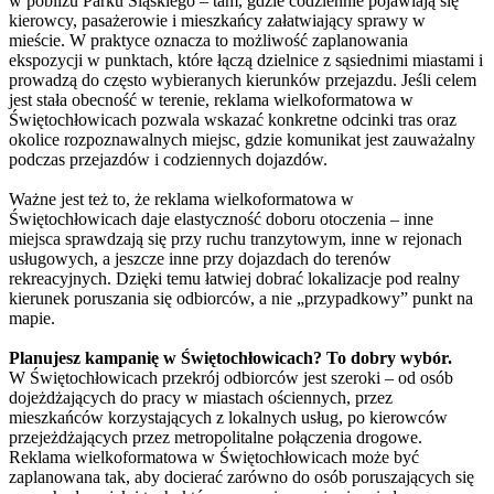
w pobliżu Parku Śląskiego – tam, gdzie codziennie pojawiają się
kierowcy, pasażerowie i mieszkańcy załatwiający sprawy w
mieście. W praktyce oznacza to możliwość zaplanowania
ekspozycji w punktach, które łączą dzielnice z sąsiednimi miastami i
prowadzą do często wybieranych kierunków przejazdu. Jeśli celem
jest stała obecność w terenie, reklama wielkoformatowa w
Świętochłowicach pozwala wskazać konkretne odcinki tras oraz
okolice rozpoznawalnych miejsc, gdzie komunikat jest zauważalny
podczas przejazdów i codziennych dojazdów.
Ważne jest też to, że reklama wielkoformatowa w
Świętochłowicach daje elastyczność doboru otoczenia – inne
miejsca sprawdzają się przy ruchu tranzytowym, inne w rejonach
usługowych, a jeszcze inne przy dojazdach do terenów
rekreacyjnych. Dzięki temu łatwiej dobrać lokalizacje pod realny
kierunek poruszania się odbiorców, a nie „przypadkowy” punkt na
mapie.
Planujesz kampanię w Świętochłowicach? To dobry wybór.
W Świętochłowicach przekrój odbiorców jest szeroki – od osób
dojeżdżających do pracy w miastach ościennych, przez
mieszkańców korzystających z lokalnych usług, po kierowców
przejeżdżających przez metropolitalne połączenia drogowe.
Reklama wielkoformatowa w Świętochłowicach może być
zaplanowana tak, aby docierać zarówno do osób poruszających się