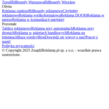
Toruń
Billboardy Warszawa
Billboardy Wrocław
Oferta
Reklama outdoor
Billboardy reklamowe
Citylighty
reklamowe
Reklama wielkoformatowa
Reklama DOOH
Reklama w
metrze
Reklama w komunikacji miejskiej
Pozostałe
Tablice reklamowe
Reklama przy autostradach
Reklama przy
drogach
Reklama w galeriach handlowych
Reklama na
lotniskach
Baza wiedzy
Blog
Dowiedz się więcej o nas!
Pracuj z
nami!
Polityka prywatności
© Copyright 2025 ZnajdźReklamę.pl sp. z o.o. - wszelkie prawa
zastrzeżone.