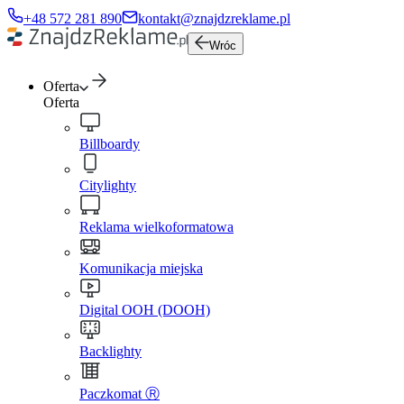
+48 572 281 890
kontakt@znajdzreklame.pl
Wróc
Oferta
Oferta
Billboardy
Citylighty
Reklama wielkoformatowa
Komunikacja miejska
Digital OOH (DOOH)
Backlighty
Paczkomat Ⓡ