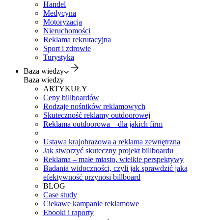
Handel
Medycyna
Motoryzacja
Nieruchomości
Reklama rekrutacyjna
Sport i zdrowie
Turystyka
Baza wiedzy
Baza wiedzy
ARTYKUŁY
Ceny billboardów
Rodzaje nośników reklamowych
Skuteczność reklamy outdoorowej
Reklama outdoorowa – dla jakich firm
Ustawa krajobrazowa a reklama zewnętrzna
Jak stworzyć skuteczny projekt billboardu
Reklama – małe miasto, wielkie perspektywy
Badania widoczności, czyli jak sprawdzić jaką
efektywność przynosi billboard
BLOG
Case study
Ciekawe kampanie reklamowe
Ebooki i raporty