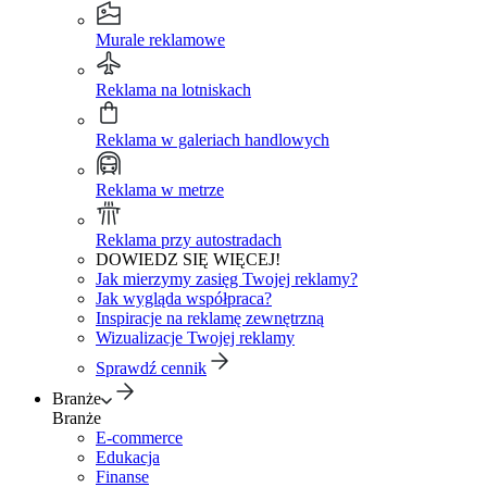
Murale reklamowe
Reklama na lotniskach
Reklama w galeriach handlowych
Reklama w metrze
Reklama przy autostradach
DOWIEDZ SIĘ WIĘCEJ!
Jak mierzymy zasięg Twojej reklamy?
Jak wygląda współpraca?
Inspiracje na reklamę zewnętrzną
Wizualizacje Twojej reklamy
Sprawdź cennik
Branże
Branże
E-commerce
Edukacja
Finanse