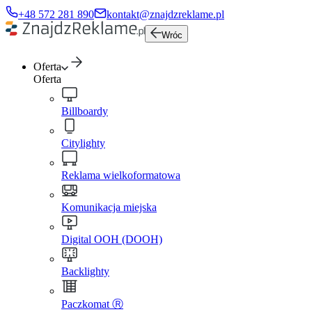
+48 572 281 890
kontakt@znajdzreklame.pl
Wróc
Oferta
Oferta
Billboardy
Citylighty
Reklama wielkoformatowa
Komunikacja miejska
Digital OOH (DOOH)
Backlighty
Paczkomat Ⓡ