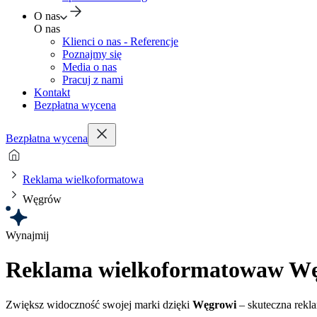
O nas
O nas
Klienci o nas - Referencje
Poznajmy się
Media o nas
Pracuj z nami
Kontakt
Bezpłatna wycena
Bezpłatna wycena
Reklama wielkoformatowa
Węgrów
Wynajmij
Reklama wielkoformatowa
w Wę
Zwiększ widoczność swojej marki dzięki
Węgrowi
– skuteczna rekl