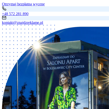
Otrzymaj bezpłatną wycenę
+48 572 281 890
kontakt@znajdzreklame.pl