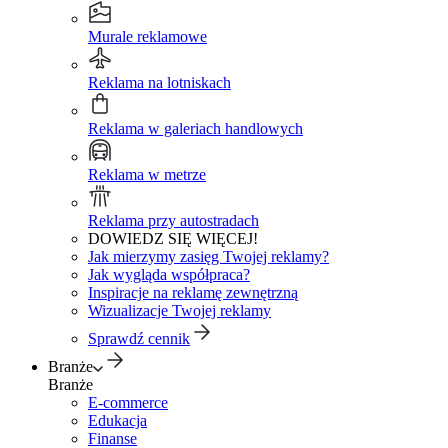
Murale reklamowe
Reklama na lotniskach
Reklama w galeriach handlowych
Reklama w metrze
Reklama przy autostradach
DOWIEDZ SIĘ WIĘCEJ!
Jak mierzymy zasięg Twojej reklamy?
Jak wygląda współpraca?
Inspiracje na reklamę zewnętrzną
Wizualizacje Twojej reklamy
Sprawdź cennik
Branże
Branże
E-commerce
Edukacja
Finanse