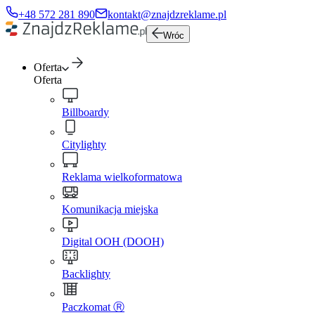
+48 572 281 890
kontakt@znajdzreklame.pl
Wróc
Oferta
Oferta
Billboardy
Citylighty
Reklama wielkoformatowa
Komunikacja miejska
Digital OOH (DOOH)
Backlighty
Paczkomat Ⓡ