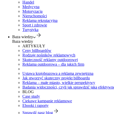
Handel
Medycyna
Motoryzacja
Nieruchomości
Reklama rekrutacyjna
Sport i zdrowie
Turystyka
Baza wiedzy
Baza wiedzy
ARTYKUŁY
Ceny billboardów
Rodzaje nośników reklamowych
Skuteczność reklamy outdoorowej
Reklama outdoorowa – dla jakich firm
Ustawa krajobrazowa a reklama zewnętrzna
Jak stworzyć skuteczny projekt billboardu
Reklama – małe miasto, wielkie perspektywy
Badania widoczności, czyli jak sprawdzić jaką efektywno
BLOG
Case study
Ciekawe kampanie reklamowe
Ebooki i raporty
Sprawdź nasz blog