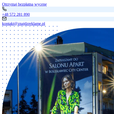
Otrzymaj bezpłatną wycenę
+48 572 281 890
kontakt@znajdzreklame.pl