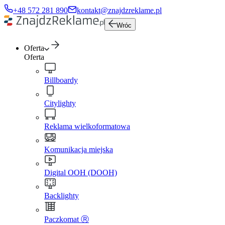
+48 572 281 890
kontakt@znajdzreklame.pl
Wróc
Oferta
Oferta
Billboardy
Citylighty
Reklama wielkoformatowa
Komunikacja miejska
Digital OOH (DOOH)
Backlighty
Paczkomat Ⓡ