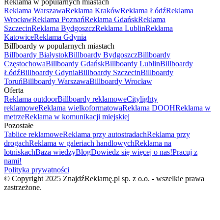
Reklama w popularnych miastach
Reklama Warszawa
Reklama Kraków
Reklama Łódź
Reklama
Wrocław
Reklama Poznań
Reklama Gdańsk
Reklama
Szczecin
Reklama Bydgoszcz
Reklama Lublin
Reklama
Katowice
Reklama Gdynia
Billboardy w popularnych miastach
Billboardy Białystok
Billboardy Bydgoszcz
Billboardy
Częstochowa
Billboardy Gdańsk
Billboardy Lublin
Billboardy
Łódź
Billboardy Gdynia
Billboardy Szczecin
Billboardy
Toruń
Billboardy Warszawa
Billboardy Wrocław
Oferta
Reklama outdoor
Billboardy reklamowe
Citylighty
reklamowe
Reklama wielkoformatowa
Reklama DOOH
Reklama w
metrze
Reklama w komunikacji miejskiej
Pozostałe
Tablice reklamowe
Reklama przy autostradach
Reklama przy
drogach
Reklama w galeriach handlowych
Reklama na
lotniskach
Baza wiedzy
Blog
Dowiedz się więcej o nas!
Pracuj z
nami!
Polityka prywatności
© Copyright 2025 ZnajdźReklamę.pl sp. z o.o. - wszelkie prawa
zastrzeżone.