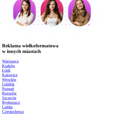
Reklama wielkoformatowa
w innych miastach
Warszawa
Kraków
Łódź
Katowice
Wrocław
Gdańsk
Poznań
Rzeszów
Szczecin
Bydgoszcz
Lublin
Częstochowa