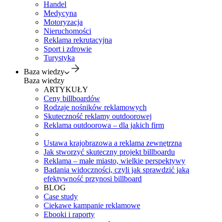
Handel
Medycyna
Motoryzacja
Nieruchomości
Reklama rekrutacyjna
Sport i zdrowie
Turystyka
Baza wiedzy
Baza wiedzy
ARTYKUŁY
Ceny billboardów
Rodzaje nośników reklamowych
Skuteczność reklamy outdoorowej
Reklama outdoorowa – dla jakich firm
Ustawa krajobrazowa a reklama zewnętrzna
Jak stworzyć skuteczny projekt billboardu
Reklama – małe miasto, wielkie perspektywy
Badania widoczności, czyli jak sprawdzić jaką
efektywność przynosi billboard
BLOG
Case study
Ciekawe kampanie reklamowe
Ebooki i raporty