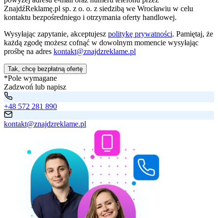
ZnajdźReklamę.pl sp. z o. o. z siedzibą we Wrocławiu w celu
kontaktu bezpośredniego i otrzymania oferty handlowej.
Wysyłając zapytanie, akceptujesz
politykę prywatności
. Pamiętaj, że
każdą zgodę możesz cofnąć w dowolnym momencie wysyłając
prośbę na adres
kontakt@znajdzreklame.pl
Tak, chcę bezpłatną ofertę
*Pole wymagane
Zadzwoń lub napisz
+48 572 281 890
kontakt@znajdzreklame.pl