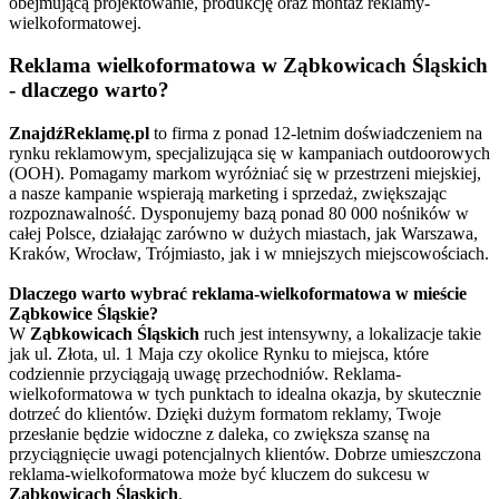
obejmującą projektowanie, produkcję oraz montaż reklamy-
wielkoformatowej.
Reklama wielkoformatowa w Ząbkowicach Śląskich
- dlaczego warto?
ZnajdźReklamę.pl
to firma z ponad 12-letnim doświadczeniem na
rynku reklamowym, specjalizująca się w kampaniach outdoorowych
(OOH). Pomagamy markom wyróżniać się w przestrzeni miejskiej,
a nasze kampanie wspierają marketing i sprzedaż, zwiększając
rozpoznawalność. Dysponujemy bazą ponad 80 000 nośników w
całej Polsce, działając zarówno w dużych miastach, jak Warszawa,
Kraków, Wrocław, Trójmiasto, jak i w mniejszych miejscowościach.
Dlaczego warto wybrać reklama-wielkoformatowa w mieście
Ząbkowice Śląskie?
W
Ząbkowicach Śląskich
ruch jest intensywny, a lokalizacje takie
jak ul. Złota, ul. 1 Maja czy okolice Rynku to miejsca, które
codziennie przyciągają uwagę przechodniów. Reklama-
wielkoformatowa w tych punktach to idealna okazja, by skutecznie
dotrzeć do klientów. Dzięki dużym formatom reklamy, Twoje
przesłanie będzie widoczne z daleka, co zwiększa szansę na
przyciągnięcie uwagi potencjalnych klientów. Dobrze umieszczona
reklama-wielkoformatowa może być kluczem do sukcesu w
Ząbkowicach Śląskich
.