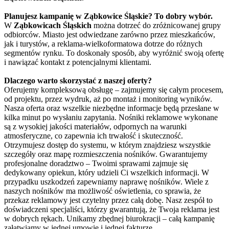
Planujesz kampanię w Ząbkowice Śląskie? To dobry wybór.
W
Ząbkowicach Śląskich
można dotrzeć do zróżnicowanej grupy
odbiorców. Miasto jest odwiedzane zarówno przez mieszkańców,
jak i turystów, a reklama-wielkoformatowa dotrze do różnych
segmentów rynku. To doskonały sposób, aby wyróżnić swoją ofertę
i nawiązać kontakt z potencjalnymi klientami.
Dlaczego warto skorzystać z naszej oferty?
Oferujemy kompleksową obsługę – zajmujemy się całym procesem,
od projektu, przez wydruk, aż po montaż i monitoring wyników.
Nasza oferta oraz wszelkie niezbędne informacje będą przesłane w
kilka minut po wysłaniu zapytania. Nośniki reklamowe wykonane
są z wysokiej jakości materiałów, odpornych na warunki
atmosferyczne, co zapewnia ich trwałość i skuteczność.
Otrzymujesz dostęp do systemu, w którym znajdziesz wszystkie
szczegóły oraz mapę rozmieszczenia nośników. Gwarantujemy
profesjonalne doradztwo – Twoimi sprawami zajmuje się
dedykowany opiekun, który udzieli Ci wszelkich informacji. W
przypadku uszkodzeń zapewniamy naprawę nośników. Wiele z
naszych nośników ma możliwość oświetlenia, co sprawia, że
przekaz reklamowy jest czytelny przez całą dobę. Nasz zespół to
doświadczeni specjaliści, którzy gwarantują, że Twoja reklama jest
w dobrych rękach. Unikamy zbędnej biurokracji – całą kampanię
załatwiamy w jednej umowie i jednej fakturze.