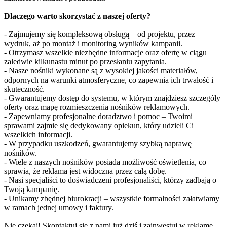
Dlaczego warto skorzystać z naszej oferty?
- Zajmujemy się kompleksową obsługą – od projektu, przez
wydruk, aż po montaż i monitoring wyników kampanii.
- Otrzymasz wszelkie niezbędne informacje oraz ofertę w ciągu
zaledwie kilkunastu minut po przesłaniu zapytania.
- Nasze nośniki wykonane są z wysokiej jakości materiałów,
odpornych na warunki atmosferyczne, co zapewnia ich trwałość i
skuteczność.
- Gwarantujemy dostęp do systemu, w którym znajdziesz szczegóły
oferty oraz mapę rozmieszczenia nośników reklamowych.
- Zapewniamy profesjonalne doradztwo i pomoc – Twoimi
sprawami zajmie się dedykowany opiekun, który udzieli Ci
wszelkich informacji.
- W przypadku uszkodzeń, gwarantujemy szybką naprawę
nośników.
- Wiele z naszych nośników posiada możliwość oświetlenia, co
sprawia, że reklama jest widoczna przez całą dobę.
- Nasi specjaliści to doświadczeni profesjonaliści, którzy zadbają o
Twoją kampanię.
- Unikamy zbędnej biurokracji – wszystkie formalności załatwiamy
w ramach jednej umowy i faktury.
Nie czekaj! Skontaktuj się z nami już dziś i zainwestuj w reklamę