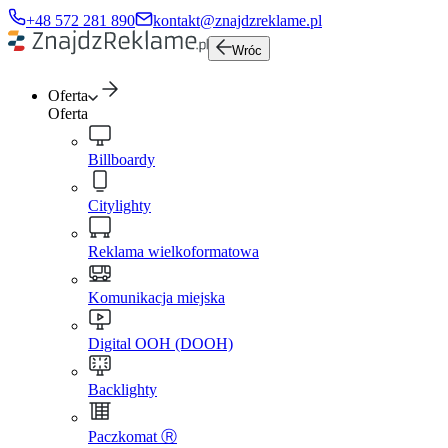
+48 572 281 890
kontakt@znajdzreklame.pl
Wróc
Oferta
Oferta
Billboardy
Citylighty
Reklama wielkoformatowa
Komunikacja miejska
Digital OOH (DOOH)
Backlighty
Paczkomat Ⓡ