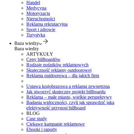
Handel
Medycyna
Motoryzacja
Nieruchomości
Reklama rekrutacyjna
Sport i zdrowie
Turystyka
Baza wiedzy
Baza wiedzy
ARTYKUŁY
Ceny billboardów
Rodzaje nośników reklamowych
Skuteczność reklamy outdoorowej
Reklama outdoorowa – dla jakich firm
Ustawa krajobrazowa a reklama zewnętrzna
Jak stworzyć skuteczny projekt billboardu
Reklama – małe miasto, wielkie perspektywy
Badania widoczności, czyli jak sprawdzić jaką
efektywność przynosi billboard
BLOG
Case study
Ciekawe kampanie reklamowe
Ebooki i raporty