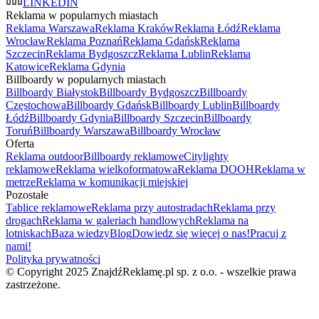
LINKEDIN
Reklama w popularnych miastach
Reklama Warszawa
Reklama Kraków
Reklama Łódź
Reklama
Wrocław
Reklama Poznań
Reklama Gdańsk
Reklama
Szczecin
Reklama Bydgoszcz
Reklama Lublin
Reklama
Katowice
Reklama Gdynia
Billboardy w popularnych miastach
Billboardy Białystok
Billboardy Bydgoszcz
Billboardy
Częstochowa
Billboardy Gdańsk
Billboardy Lublin
Billboardy
Łódź
Billboardy Gdynia
Billboardy Szczecin
Billboardy
Toruń
Billboardy Warszawa
Billboardy Wrocław
Oferta
Reklama outdoor
Billboardy reklamowe
Citylighty
reklamowe
Reklama wielkoformatowa
Reklama DOOH
Reklama w
metrze
Reklama w komunikacji miejskiej
Pozostałe
Tablice reklamowe
Reklama przy autostradach
Reklama przy
drogach
Reklama w galeriach handlowych
Reklama na
lotniskach
Baza wiedzy
Blog
Dowiedz się więcej o nas!
Pracuj z
nami!
Polityka prywatności
© Copyright 2025 ZnajdźReklamę.pl sp. z o.o. - wszelkie prawa
zastrzeżone.