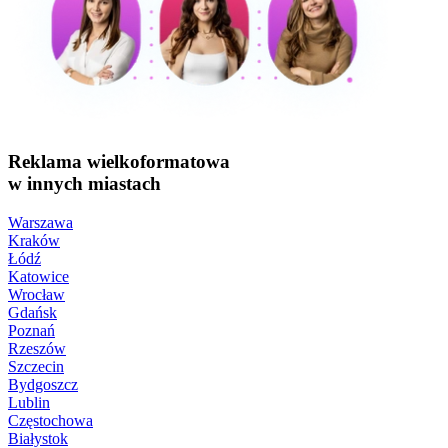
Reklama wielkoformatowa
w innych miastach
Warszawa
Kraków
Łódź
Katowice
Wrocław
Gdańsk
Poznań
Rzeszów
Szczecin
Bydgoszcz
Lublin
Częstochowa
Białystok