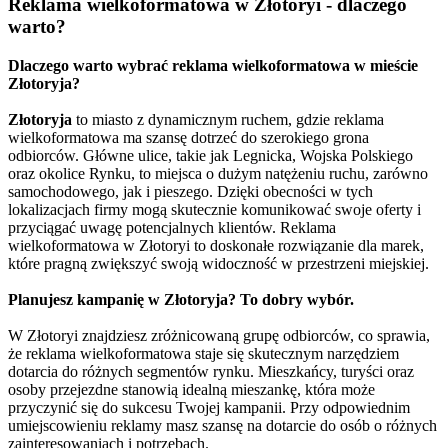
Reklama wielkoformatowa w Złotoryi - dlaczego
warto?
Dlaczego warto wybrać reklama wielkoformatowa w mieście
Złotoryja?
Złotoryja
to miasto z dynamicznym ruchem, gdzie reklama
wielkoformatowa ma szansę dotrzeć do szerokiego grona
odbiorców. Główne ulice, takie jak Legnicka, Wojska Polskiego
oraz okolice Rynku, to miejsca o dużym natężeniu ruchu, zarówno
samochodowego, jak i pieszego. Dzięki obecności w tych
lokalizacjach firmy mogą skutecznie komunikować swoje oferty i
przyciągać uwagę potencjalnych klientów. Reklama
wielkoformatowa w Złotoryi to doskonałe rozwiązanie dla marek,
które pragną zwiększyć swoją widoczność w przestrzeni miejskiej.
Planujesz kampanię w Złotoryja? To dobry wybór.
W Złotoryi znajdziesz zróżnicowaną grupę odbiorców, co sprawia,
że reklama wielkoformatowa staje się skutecznym narzędziem
dotarcia do różnych segmentów rynku. Mieszkańcy, turyści oraz
osoby przejezdne stanowią idealną mieszankę, która może
przyczynić się do sukcesu Twojej kampanii. Przy odpowiednim
umiejscowieniu reklamy masz szansę na dotarcie do osób o różnych
zainteresowaniach i potrzebach.