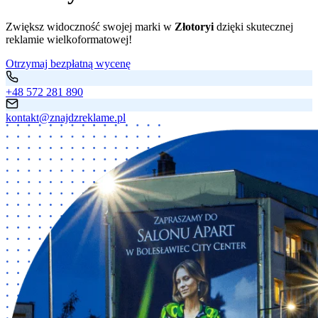
Zwiększ widoczność swojej marki w
Złotoryi
dzięki skutecznej
reklamie wielkoformatowej!
Otrzymaj bezpłatną wycenę
+48 572 281 890
kontakt@znajdzreklame.pl