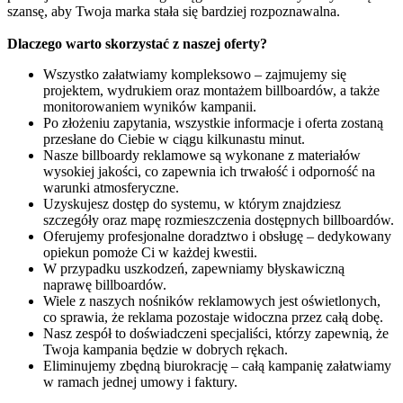
szansę, aby Twoja marka stała się bardziej rozpoznawalna.
Dlaczego warto skorzystać z naszej oferty?
Wszystko załatwiamy kompleksowo – zajmujemy się
projektem, wydrukiem oraz montażem billboardów, a także
monitorowaniem wyników kampanii.
Po złożeniu zapytania, wszystkie informacje i oferta zostaną
przesłane do Ciebie w ciągu kilkunastu minut.
Nasze billboardy reklamowe są wykonane z materiałów
wysokiej jakości, co zapewnia ich trwałość i odporność na
warunki atmosferyczne.
Uzyskujesz dostęp do systemu, w którym znajdziesz
szczegóły oraz mapę rozmieszczenia dostępnych billboardów.
Oferujemy profesjonalne doradztwo i obsługę – dedykowany
opiekun pomoże Ci w każdej kwestii.
W przypadku uszkodzeń, zapewniamy błyskawiczną
naprawę billboardów.
Wiele z naszych nośników reklamowych jest oświetlonych,
co sprawia, że reklama pozostaje widoczna przez całą dobę.
Nasz zespół to doświadczeni specjaliści, którzy zapewnią, że
Twoja kampania będzie w dobrych rękach.
Eliminujemy zbędną biurokrację – całą kampanię załatwiamy
w ramach jednej umowy i faktury.