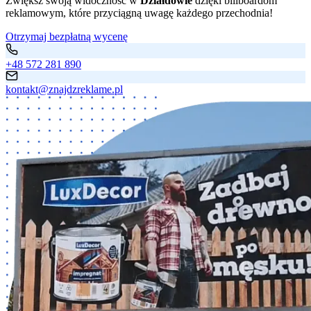
Zwiększ swoją widoczność w
Działdowie
dzięki billboardom
reklamowym, które przyciągną uwagę każdego przechodnia!
Otrzymaj bezpłatną wycenę
+48 572 281 890
kontakt@znajdzreklame.pl