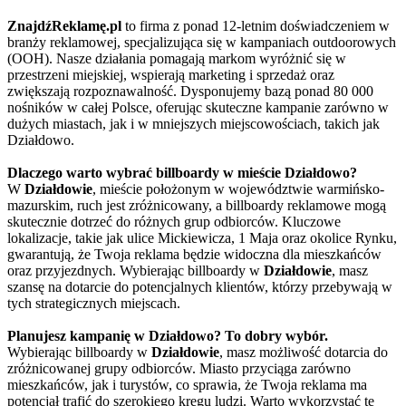
ZnajdźReklamę.pl
to firma z ponad 12-letnim doświadczeniem w
branży reklamowej, specjalizująca się w kampaniach outdoorowych
(OOH). Nasze działania pomagają markom wyróżnić się w
przestrzeni miejskiej, wspierają marketing i sprzedaż oraz
zwiększają rozpoznawalność. Dysponujemy bazą ponad 80 000
nośników w całej Polsce, oferując skuteczne kampanie zarówno w
dużych miastach, jak i w mniejszych miejscowościach, takich jak
Działdowo.
Dlaczego warto wybrać billboardy w mieście Działdowo?
W
Działdowie
, mieście położonym w województwie warmińsko-
mazurskim, ruch jest zróżnicowany, a billboardy reklamowe mogą
skutecznie dotrzeć do różnych grup odbiorców. Kluczowe
lokalizacje, takie jak ulice Mickiewicza, 1 Maja oraz okolice Rynku,
gwarantują, że Twoja reklama będzie widoczna dla mieszkańców
oraz przyjezdnych. Wybierając billboardy w
Działdowie
, masz
szansę na dotarcie do potencjalnych klientów, którzy przebywają w
tych strategicznych miejscach.
Planujesz kampanię w Działdowo? To dobry wybór.
Wybierając billboardy w
Działdowie
, masz możliwość dotarcia do
zróżnicowanej grupy odbiorców. Miasto przyciąga zarówno
mieszkańców, jak i turystów, co sprawia, że Twoja reklama ma
potencjał trafić do szerokiego kręgu ludzi. Warto wykorzystać tę