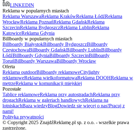
LINKEDIN
Reklama w popularnych miastach
Reklama Warszawa
Reklama Kraków
Reklama Łódź
Reklama
Wrocław
Reklama Poznań
Reklama Gdańsk
Reklama
Szczecin
Reklama Bydgoszcz
Reklama Lublin
Reklama
Katowice
Reklama Gdynia
Billboardy w popularnych miastach
Billboardy Białystok
Billboardy Bydgoszcz
Billboardy
Częstochowa
Billboardy Gdańsk
Billboardy Lublin
Billboardy
Łódź
Billboardy Gdynia
Billboardy Szczecin
Billboardy
Toruń
Billboardy Warszawa
Billboardy Wrocław
Oferta
Reklama outdoor
Billboardy reklamowe
Citylighty
reklamowe
Reklama wielkoformatowa
Reklama DOOH
Reklama w
metrze
Reklama w komunikacji miejskiej
Pozostałe
Tablice reklamowe
Reklama przy autostradach
Reklama przy
drogach
Reklama w galeriach handlowych
Reklama na
lotniskach
Baza wiedzy
Blog
Dowiedz się więcej o nas!
Pracuj z
nami!
Polityka prywatności
© Copyright 2025 ZnajdźReklamę.pl sp. z o.o. - wszelkie prawa
zastrzeżone.