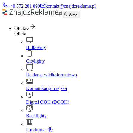
+48 572 281 890
kontakt@znajdzreklame.pl
Wróc
Oferta
Oferta
Billboardy
Citylighty
Reklama wielkoformatowa
Komunikacja miejska
Digital OOH (DOOH)
Backlighty
Paczkomat Ⓡ