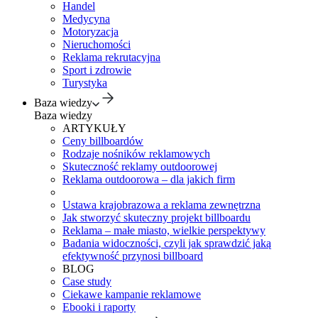
Handel
Medycyna
Motoryzacja
Nieruchomości
Reklama rekrutacyjna
Sport i zdrowie
Turystyka
Baza wiedzy
Baza wiedzy
ARTYKUŁY
Ceny billboardów
Rodzaje nośników reklamowych
Skuteczność reklamy outdoorowej
Reklama outdoorowa – dla jakich firm
Ustawa krajobrazowa a reklama zewnętrzna
Jak stworzyć skuteczny projekt billboardu
Reklama – małe miasto, wielkie perspektywy
Badania widoczności, czyli jak sprawdzić jaką
efektywność przynosi billboard
BLOG
Case study
Ciekawe kampanie reklamowe
Ebooki i raporty