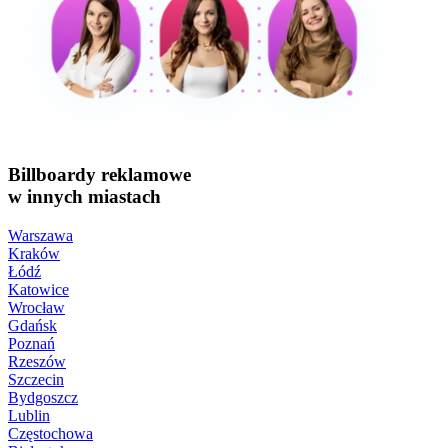
Billboardy reklamowe
w innych miastach
Warszawa
Kraków
Łódź
Katowice
Wrocław
Gdańsk
Poznań
Rzeszów
Szczecin
Bydgoszcz
Lublin
Częstochowa