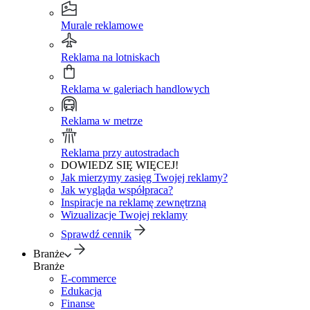
Murale reklamowe
Reklama na lotniskach
Reklama w galeriach handlowych
Reklama w metrze
Reklama przy autostradach
DOWIEDZ SIĘ WIĘCEJ!
Jak mierzymy zasięg Twojej reklamy?
Jak wygląda współpraca?
Inspiracje na reklamę zewnętrzną
Wizualizacje Twojej reklamy
Sprawdź cennik
Branże
Branże
E-commerce
Edukacja
Finanse