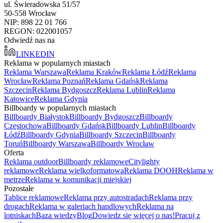
ul. Świeradowska 51/57
50-558 Wrocław
NIP: 898 22 01 766
REGON: 022001057
Odwiedź nas na
LINKEDIN
Reklama w popularnych miastach
Reklama Warszawa
Reklama Kraków
Reklama Łódź
Reklama
Wrocław
Reklama Poznań
Reklama Gdańsk
Reklama
Szczecin
Reklama Bydgoszcz
Reklama Lublin
Reklama
Katowice
Reklama Gdynia
Billboardy w popularnych miastach
Billboardy Białystok
Billboardy Bydgoszcz
Billboardy
Częstochowa
Billboardy Gdańsk
Billboardy Lublin
Billboardy
Łódź
Billboardy Gdynia
Billboardy Szczecin
Billboardy
Toruń
Billboardy Warszawa
Billboardy Wrocław
Oferta
Reklama outdoor
Billboardy reklamowe
Citylighty
reklamowe
Reklama wielkoformatowa
Reklama DOOH
Reklama w
metrze
Reklama w komunikacji miejskiej
Pozostałe
Tablice reklamowe
Reklama przy autostradach
Reklama przy
drogach
Reklama w galeriach handlowych
Reklama na
lotniskach
Baza wiedzy
Blog
Dowiedz się więcej o nas!
Pracuj z