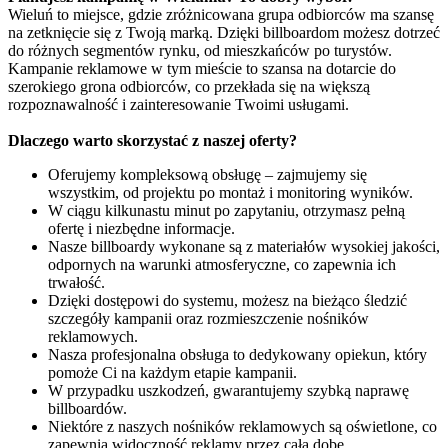
Wieluń to miejsce, gdzie zróżnicowana grupa odbiorców ma szansę
na zetknięcie się z Twoją marką. Dzięki billboardom możesz dotrzeć
do różnych segmentów rynku, od mieszkańców po turystów.
Kampanie reklamowe w tym mieście to szansa na dotarcie do
szerokiego grona odbiorców, co przekłada się na większą
rozpoznawalność i zainteresowanie Twoimi usługami.
Dlaczego warto skorzystać z naszej oferty?
Oferujemy kompleksową obsługę – zajmujemy się
wszystkim, od projektu po montaż i monitoring wyników.
W ciągu kilkunastu minut po zapytaniu, otrzymasz pełną
ofertę i niezbędne informacje.
Nasze billboardy wykonane są z materiałów wysokiej jakości,
odpornych na warunki atmosferyczne, co zapewnia ich
trwałość.
Dzięki dostępowi do systemu, możesz na bieżąco śledzić
szczegóły kampanii oraz rozmieszczenie nośników
reklamowych.
Nasza profesjonalna obsługa to dedykowany opiekun, który
pomoże Ci na każdym etapie kampanii.
W przypadku uszkodzeń, gwarantujemy szybką naprawę
billboardów.
Niektóre z naszych nośników reklamowych są oświetlone, co
zapewnia widoczność reklamy przez całą dobę.