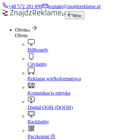
+48 572 281 890
kontakt@znajdzreklame.pl
Wróc
Oferta
Oferta
Billboardy
Citylighty
Reklama wielkoformatowa
Komunikacja miejska
Digital OOH (DOOH)
Backlighty
Paczkomat Ⓡ