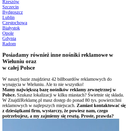
Rzeszów
Szczecin
Bydgoszcz
Lublin
Częstochowa
Białystok
Opole
Gdynia
Radom
Posiadamy również inne nośniki reklamowe w
Wieluniu oraz
w całej Polsce
W naszej bazie znajdziesz 42 billboardów reklamowych do
wynajęcia w Wieluniu. Ale to nie wszystko!
Mamy największą bazę nośników reklamy zewnętrznej w
Polsce.
Szukasz lokalizacji w kilku miastach? Świetnie się składa.
W ZnajdźReklamę.pl masz dostęp do ponad 80 tys. powierzchni
reklamowych w najlepszych miejscach.
Zamiast kontaktować się
z dziesiątkami firm, wystarczy, że powiesz nam, czego
potrzebujesz, a my zajmiemy się resztą. Proste, prawda?