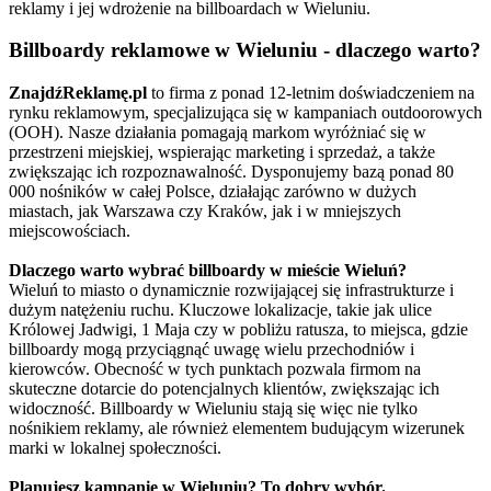
reklamy i jej wdrożenie na billboardach w Wieluniu.
Billboardy reklamowe w Wieluniu - dlaczego warto?
ZnajdźReklamę.pl
to firma z ponad 12-letnim doświadczeniem na
rynku reklamowym, specjalizująca się w kampaniach outdoorowych
(OOH). Nasze działania pomagają markom wyróżniać się w
przestrzeni miejskiej, wspierając marketing i sprzedaż, a także
zwiększając ich rozpoznawalność. Dysponujemy bazą ponad 80
000 nośników w całej Polsce, działając zarówno w dużych
miastach, jak Warszawa czy Kraków, jak i w mniejszych
miejscowościach.
Dlaczego warto wybrać billboardy w mieście Wieluń?
Wieluń to miasto o dynamicznie rozwijającej się infrastrukturze i
dużym natężeniu ruchu. Kluczowe lokalizacje, takie jak ulice
Królowej Jadwigi, 1 Maja czy w pobliżu ratusza, to miejsca, gdzie
billboardy mogą przyciągnąć uwagę wielu przechodniów i
kierowców. Obecność w tych punktach pozwala firmom na
skuteczne dotarcie do potencjalnych klientów, zwiększając ich
widoczność. Billboardy w Wieluniu stają się więc nie tylko
nośnikiem reklamy, ale również elementem budującym wizerunek
marki w lokalnej społeczności.
Planujesz kampanię w Wieluniu? To dobry wybór.