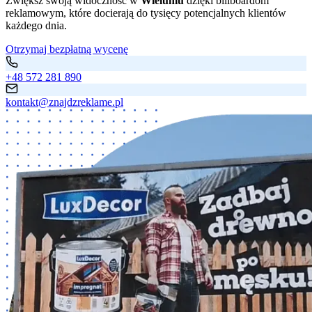
Zwiększ swoją widoczność w
Wieluniu
dzięki billboardom
reklamowym, które docierają do tysięcy potencjalnych klientów
każdego dnia.
Otrzymaj bezpłatną wycenę
+48 572 281 890
kontakt@znajdzreklame.pl