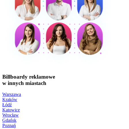
Billboardy reklamowe
w innych miastach
Warszawa
Kraków
Łódź
Katowice
Wrocław
Gdańsk
Poznań