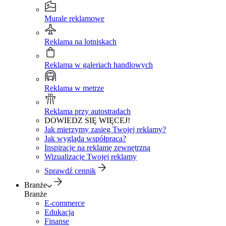
Murale reklamowe
Reklama na lotniskach
Reklama w galeriach handlowych
Reklama w metrze
Reklama przy autostradach
DOWIEDZ SIĘ WIĘCEJ!
Jak mierzymy zasięg Twojej reklamy?
Jak wygląda współpraca?
Inspiracje na reklamę zewnętrzną
Wizualizacje Twojej reklamy
Sprawdź cennik
Branże
Branże
E-commerce
Edukacja
Finanse