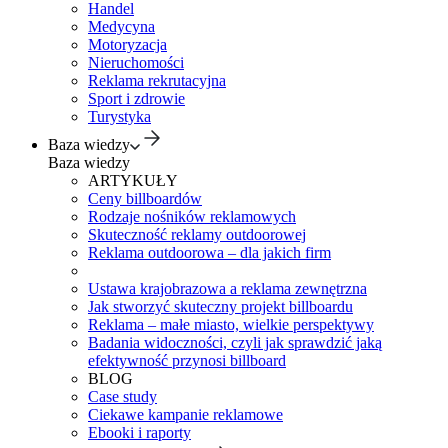
Handel
Medycyna
Motoryzacja
Nieruchomości
Reklama rekrutacyjna
Sport i zdrowie
Turystyka
Baza wiedzy
Baza wiedzy
ARTYKUŁY
Ceny billboardów
Rodzaje nośników reklamowych
Skuteczność reklamy outdoorowej
Reklama outdoorowa – dla jakich firm
Ustawa krajobrazowa a reklama zewnętrzna
Jak stworzyć skuteczny projekt billboardu
Reklama – małe miasto, wielkie perspektywy
Badania widoczności, czyli jak sprawdzić jaką
efektywność przynosi billboard
BLOG
Case study
Ciekawe kampanie reklamowe
Ebooki i raporty