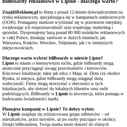
Billboardy reklamowe w Lipnie - dlaczego warto?
ZnajdźReklamę.pl
to firma z ponad 12-letnim doświadczeniem na
rynku reklamowym, specjalizująca się w kampaniach outdoorowych
(OOH). Pomagamy markom wyróżniać się w przestrzeni miejskiej,
zwiększając ich rozpoznawalność oraz wspierając marketing i
sprzedaż. Dysponujemy bazą ponad 80 000 nośników reklamowych
w całej Polsce, działając zarówno w dużych miastach, jak
Warszawa, Kraków, Wrocław, Trójmiasto, jak i w mniejszych
miejscowościach.
Dlaczego warto wybrać billboardy w mieście Lipno?
Lipno
to miasto o intensywnym ruchu, gdzie billboardy mogą
skutecznie przyciągnąć uwagę przechodniów i kierowców.
Kluczowe lokalizacje, takie jak ulica 1 Maja, ul. Złota czy okolice
Rynku, to miejsca, gdzie billboardy mogą osiągnąć dużą
widoczność. Firmy mogą skorzystać z obecności w tych
lokalizacjach, aby dotrzeć do lokalnych klientów oraz osób
podróżujących. Billboardy w
Lipnie
to inwestycja, która pomaga w
budowaniu świadomości marki.
Planujesz kampanię w Lipnie? To dobry wybór.
W
Lipnie
znajduje się zróżnicowana grupa odbiorców – od
mieszkańców, przez turystów, aż po osoby pracujące w okolicy.
Dzięki billboardom, Twoja marka może dotrzeć do różnych