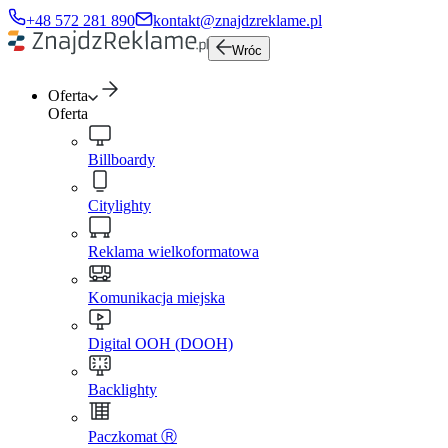
+48 572 281 890
kontakt@znajdzreklame.pl
Wróc
Oferta
Oferta
Billboardy
Citylighty
Reklama wielkoformatowa
Komunikacja miejska
Digital OOH (DOOH)
Backlighty
Paczkomat Ⓡ