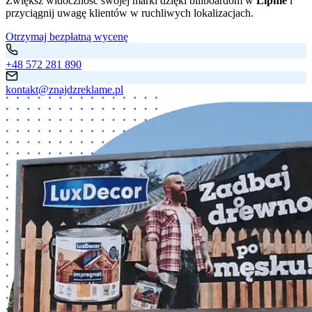
Zwiększ widoczność swojej marki dzięki billboardom w
Lipnie
i
przyciągnij uwagę klientów w ruchliwych lokalizacjach.
Otrzymaj bezpłatną wycenę
+48 572 281 890
kontakt@znajdzreklame.pl