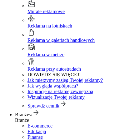
Murale reklamowe
Reklama na lotniskach
Reklama w galeriach handlowych
Reklama w metrze
Reklama przy autostradach
DOWIEDZ SIĘ WIĘCEJ!
Jak mierzymy zasięg Twojej reklamy?
Jak wygląda współpraca?
Inspiracje na reklamę zewnętrzną
Wizualizacje Twojej reklamy
Sprawdź cennik
Branże
Branże
E-commerce
Edukacja
Finanse