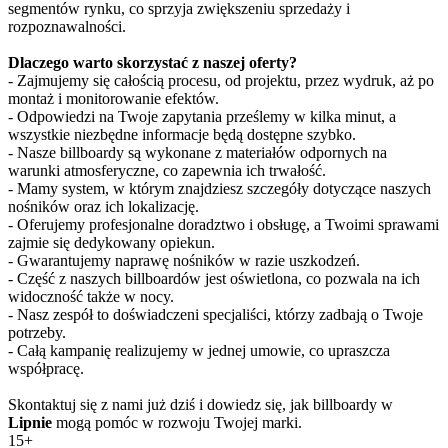
segmentów rynku, co sprzyja zwiększeniu sprzedaży i
rozpoznawalności.
Dlaczego warto skorzystać z naszej oferty?
- Zajmujemy się całością procesu, od projektu, przez wydruk, aż po
montaż i monitorowanie efektów.
- Odpowiedzi na Twoje zapytania prześlemy w kilka minut, a
wszystkie niezbędne informacje będą dostępne szybko.
- Nasze billboardy są wykonane z materiałów odpornych na
warunki atmosferyczne, co zapewnia ich trwałość.
- Mamy system, w którym znajdziesz szczegóły dotyczące naszych
nośników oraz ich lokalizację.
- Oferujemy profesjonalne doradztwo i obsługę, a Twoimi sprawami
zajmie się dedykowany opiekun.
- Gwarantujemy naprawę nośników w razie uszkodzeń.
- Część z naszych billboardów jest oświetlona, co pozwala na ich
widoczność także w nocy.
- Nasz zespół to doświadczeni specjaliści, którzy zadbają o Twoje
potrzeby.
- Całą kampanię realizujemy w jednej umowie, co upraszcza
współpracę.
Skontaktuj się z nami już dziś i dowiedz się, jak billboardy w
Lipnie
mogą pomóc w rozwoju Twojej marki.
15+