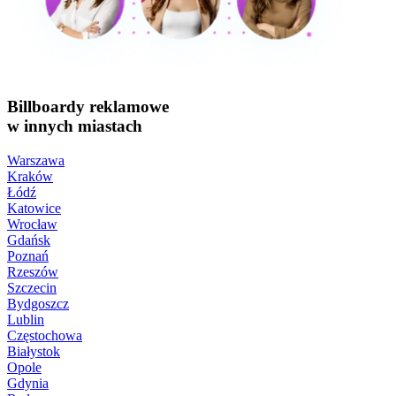
Billboardy reklamowe
w innych miastach
Warszawa
Kraków
Łódź
Katowice
Wrocław
Gdańsk
Poznań
Rzeszów
Szczecin
Bydgoszcz
Lublin
Częstochowa
Białystok
Opole
Gdynia