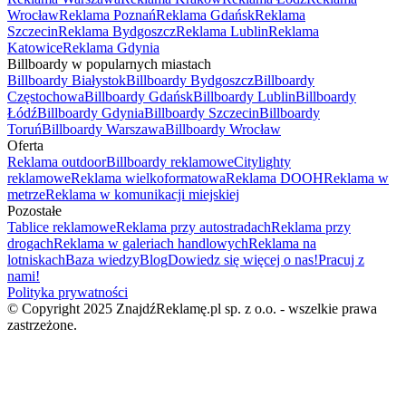
Wrocław
Reklama Poznań
Reklama Gdańsk
Reklama
Szczecin
Reklama Bydgoszcz
Reklama Lublin
Reklama
Katowice
Reklama Gdynia
Billboardy w popularnych miastach
Billboardy Białystok
Billboardy Bydgoszcz
Billboardy
Częstochowa
Billboardy Gdańsk
Billboardy Lublin
Billboardy
Łódź
Billboardy Gdynia
Billboardy Szczecin
Billboardy
Toruń
Billboardy Warszawa
Billboardy Wrocław
Oferta
Reklama outdoor
Billboardy reklamowe
Citylighty
reklamowe
Reklama wielkoformatowa
Reklama DOOH
Reklama w
metrze
Reklama w komunikacji miejskiej
Pozostałe
Tablice reklamowe
Reklama przy autostradach
Reklama przy
drogach
Reklama w galeriach handlowych
Reklama na
lotniskach
Baza wiedzy
Blog
Dowiedz się więcej o nas!
Pracuj z
nami!
Polityka prywatności
© Copyright 2025 ZnajdźReklamę.pl sp. z o.o. - wszelkie prawa
zastrzeżone.