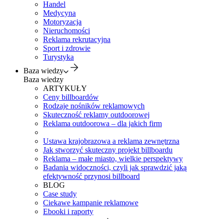
Handel
Medycyna
Motoryzacja
Nieruchomości
Reklama rekrutacyjna
Sport i zdrowie
Turystyka
Baza wiedzy
Baza wiedzy
ARTYKUŁY
Ceny billboardów
Rodzaje nośników reklamowych
Skuteczność reklamy outdoorowej
Reklama outdoorowa – dla jakich firm
Ustawa krajobrazowa a reklama zewnętrzna
Jak stworzyć skuteczny projekt billboardu
Reklama – małe miasto, wielkie perspektywy
Badania widoczności, czyli jak sprawdzić jaką
efektywność przynosi billboard
BLOG
Case study
Ciekawe kampanie reklamowe
Ebooki i raporty