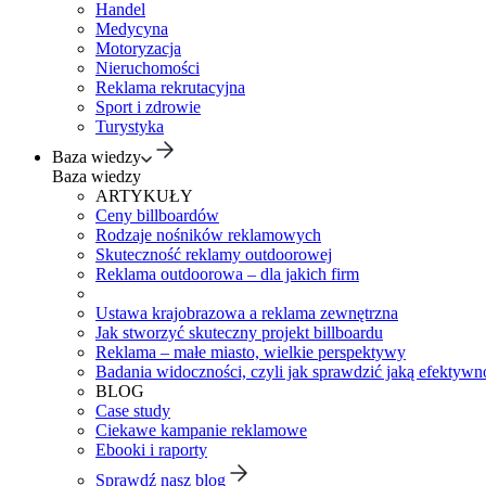
Handel
Medycyna
Motoryzacja
Nieruchomości
Reklama rekrutacyjna
Sport i zdrowie
Turystyka
Baza wiedzy
Baza wiedzy
ARTYKUŁY
Ceny billboardów
Rodzaje nośników reklamowych
Skuteczność reklamy outdoorowej
Reklama outdoorowa – dla jakich firm
Ustawa krajobrazowa a reklama zewnętrzna
Jak stworzyć skuteczny projekt billboardu
Reklama – małe miasto, wielkie perspektywy
Badania widoczności, czyli jak sprawdzić jaką efektywno
BLOG
Case study
Ciekawe kampanie reklamowe
Ebooki i raporty
Sprawdź nasz blog