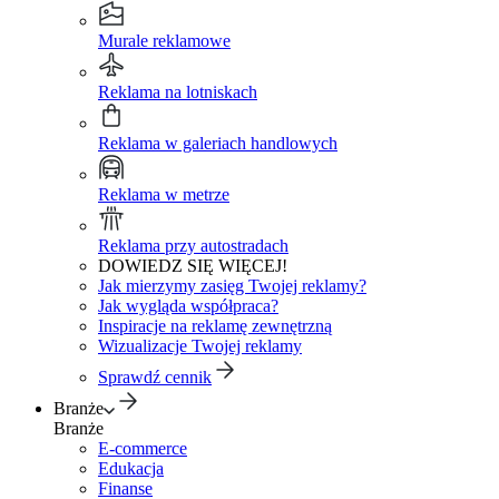
Murale reklamowe
Reklama na lotniskach
Reklama w galeriach handlowych
Reklama w metrze
Reklama przy autostradach
DOWIEDZ SIĘ WIĘCEJ!
Jak mierzymy zasięg Twojej reklamy?
Jak wygląda współpraca?
Inspiracje na reklamę zewnętrzną
Wizualizacje Twojej reklamy
Sprawdź cennik
Branże
Branże
E-commerce
Edukacja
Finanse