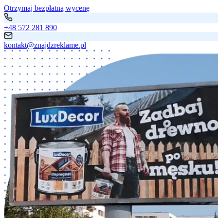
Otrzymaj bezpłatną wycenę
+48 572 281 890
kontakt@znajdzreklame.pl