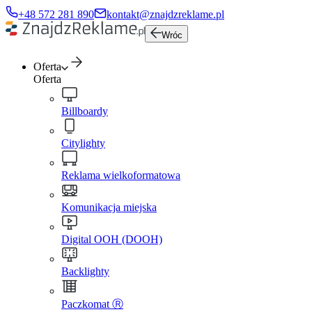
+48 572 281 890
kontakt@znajdzreklame.pl
Wróc
Oferta
Oferta
Billboardy
Citylighty
Reklama wielkoformatowa
Komunikacja miejska
Digital OOH (DOOH)
Backlighty
Paczkomat Ⓡ