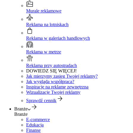
Murale reklamowe
Reklama na lotniskach
Reklama w galeriach handlowych
Reklama w metrze
Reklama przy autostradach
DOWIEDZ SIĘ WIĘCEJ!
Jak mierzymy zasięg Twojej reklamy?
Jak wygląda współpraca?
Inspiracje na reklamę zewnętrzną
Wizualizacje Twojej reklamy
Sprawdź cennik
Branże
Branże
E-commerce
Edukacja
Finanse