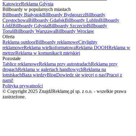
Katowice
Reklama Gdynia
Billboardy w popularnych miastach
Billboardy Białystok
Billboardy Bydgoszcz
Billboardy
Częstochowa
Billboardy Gdańsk
Billboardy Lublin
Billboardy
Łódź
Billboardy Gdynia
Billboardy Szczecin
Billboardy
Toruń
Billboardy Warszawa
Billboardy Wrocław
Oferta
Reklama outdoor
Billboardy reklamowe
Citylighty
reklamowe
Reklama wielkoformatowa
Reklama DOOH
Reklama w
metrze
Reklama w komunikacji miejskiej
Pozostałe
Tablice reklamowe
Reklama przy autostradach
Reklama przy
drogach
Reklama w galeriach handlowych
Reklama na
lotniskach
Baza wiedzy
Blog
Dowiedz się więcej o nas!
Pracuj z
nami!
Polityka prywatności
© Copyright 2025 ZnajdźReklamę.pl sp. z o.o. - wszelkie prawa
zastrzeżone.