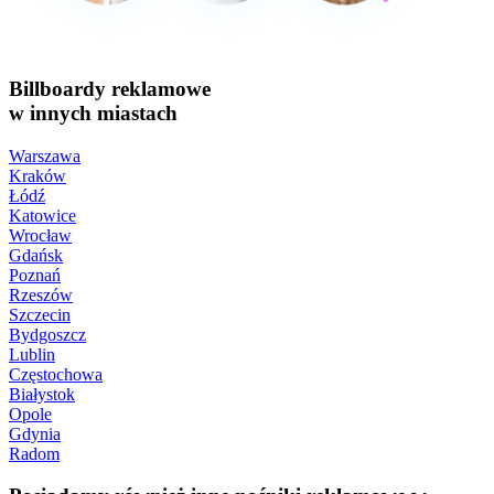
Billboardy reklamowe
w innych miastach
Warszawa
Kraków
Łódź
Katowice
Wrocław
Gdańsk
Poznań
Rzeszów
Szczecin
Bydgoszcz
Lublin
Częstochowa
Białystok
Opole
Gdynia
Radom