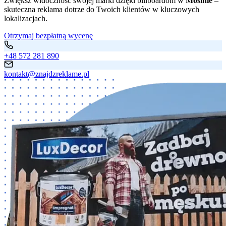
Zwiększ widoczność swojej marki dzięki billboardom w
Mosinie
–
skuteczna reklama dotrze do Twoich klientów w kluczowych
lokalizacjach.
Otrzymaj bezpłatną wycenę
+48 572 281 890
kontakt@znajdzreklame.pl