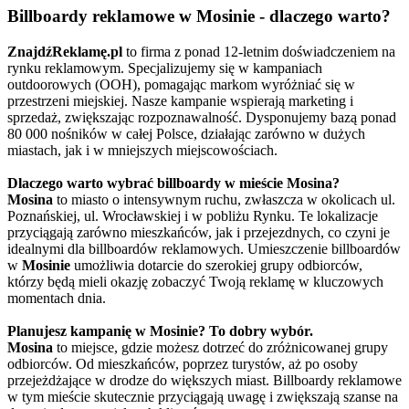
Billboardy reklamowe w Mosinie - dlaczego warto?
ZnajdźReklamę.pl
to firma z ponad 12-letnim doświadczeniem na
rynku reklamowym. Specjalizujemy się w kampaniach
outdoorowych (OOH), pomagając markom wyróżniać się w
przestrzeni miejskiej. Nasze kampanie wspierają marketing i
sprzedaż, zwiększając rozpoznawalność. Dysponujemy bazą ponad
80 000 nośników w całej Polsce, działając zarówno w dużych
miastach, jak i w mniejszych miejscowościach.
Dlaczego warto wybrać billboardy w mieście Mosina?
Mosina
to miasto o intensywnym ruchu, zwłaszcza w okolicach ul.
Poznańskiej, ul. Wrocławskiej i w pobliżu Rynku. Te lokalizacje
przyciągają zarówno mieszkańców, jak i przejezdnych, co czyni je
idealnymi dla billboardów reklamowych. Umieszczenie billboardów
w
Mosinie
umożliwia dotarcie do szerokiej grupy odbiorców,
którzy będą mieli okazję zobaczyć Twoją reklamę w kluczowych
momentach dnia.
Planujesz kampanię w Mosinie? To dobry wybór.
Mosina
to miejsce, gdzie możesz dotrzeć do zróżnicowanej grupy
odbiorców. Od mieszkańców, poprzez turystów, aż po osoby
przejeżdżające w drodze do większych miast. Billboardy reklamowe
w tym mieście skutecznie przyciągają uwagę i zwiększają szanse na