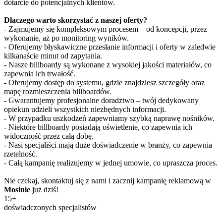
dotarcie do potencjalnych klientów.
Dlaczego warto skorzystać z naszej oferty?
- Zajmujemy się kompleksowym procesem – od koncepcji, przez
wykonanie, aż po monitoring wyników.
- Oferujemy błyskawiczne przesłanie informacji i oferty w zaledwie
kilkanaście minut od zapytania.
- Nasze billboardy są wykonane z wysokiej jakości materiałów, co
zapewnia ich trwałość.
- Oferujemy dostęp do systemu, gdzie znajdziesz szczegóły oraz
mapę rozmieszczenia billboardów.
- Gwarantujemy profesjonalne doradztwo – twój dedykowany
opiekun udzieli wszystkich niezbędnych informacji.
- W przypadku uszkodzeń zapewniamy szybką naprawę nośników.
- Niektóre billboardy posiadają oświetlenie, co zapewnia ich
widoczność przez całą dobę.
- Nasi specjaliści mają duże doświadczenie w branży, co zapewnia
rzetelność.
- Całą kampanię realizujemy w jednej umowie, co upraszcza proces.
Nie czekaj, skontaktuj się z nami i zacznij kampanię reklamową w
Mosinie
już dziś!
15+
doświadczonych specjalistów