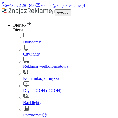
+48 572 281 890
kontakt@znajdzreklame.pl
Wróc
Oferta
Oferta
Billboardy
Citylighty
Reklama wielkoformatowa
Komunikacja miejska
Digital OOH (DOOH)
Backlighty
Paczkomat Ⓡ