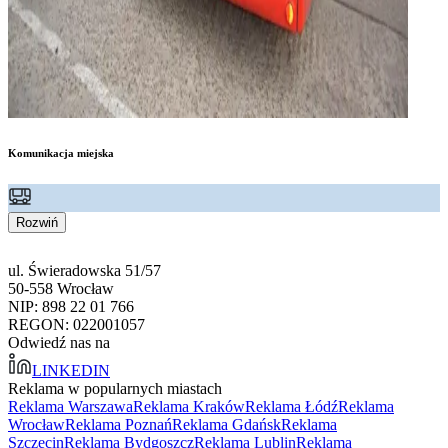
Komunikacja miejska
Rozwiń
ul. Świeradowska 51/57
50-558 Wrocław
NIP: 898 22 01 766
REGON: 022001057
Odwiedź nas na
LINKEDIN
Reklama w popularnych miastach
Reklama Warszawa
Reklama Kraków
Reklama Łódź
Reklama
Wrocław
Reklama Poznań
Reklama Gdańsk
Reklama
Szczecin
Reklama Bydgoszcz
Reklama Lublin
Reklama