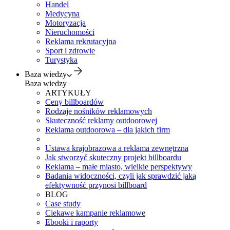
Handel
Medycyna
Motoryzacja
Nieruchomości
Reklama rekrutacyjna
Sport i zdrowie
Turystyka
Baza wiedzy
Baza wiedzy
ARTYKUŁY
Ceny billboardów
Rodzaje nośników reklamowych
Skuteczność reklamy outdoorowej
Reklama outdoorowa – dla jakich firm
Ustawa krajobrazowa a reklama zewnętrzna
Jak stworzyć skuteczny projekt billboardu
Reklama – małe miasto, wielkie perspektywy
Badania widoczności, czyli jak sprawdzić jaką
efektywność przynosi billboard
BLOG
Case study
Ciekawe kampanie reklamowe
Ebooki i raporty