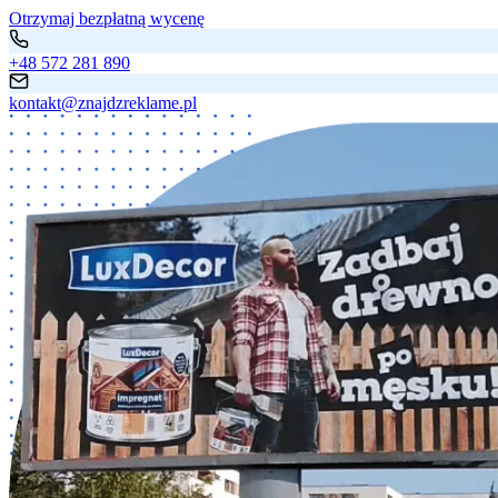
Otrzymaj bezpłatną wycenę
+48 572 281 890
kontakt@znajdzreklame.pl