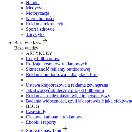
Handel
Medycyna
Motoryzacja
Nieruchomości
Reklama rekrutacyjna
Sport i zdrowie
Turystyka
Baza wiedzy
Baza wiedzy
ARTYKUŁY
Ceny billboardów
Rodzaje nośników reklamowych
Skuteczność reklamy outdoorowej
Reklama outdoorowa – dla jakich firm
Ustawa krajobrazowa a reklama zewnętrzna
Jak stworzyć skuteczny projekt billboardu
Reklama – małe miasto, wielkie perspektywy
Badania widoczności, czyli jak sprawdzić jaką efektywno
BLOG
Case study
Ciekawe kampanie reklamowe
Ebooki i raporty
Sprawdź nasz blog