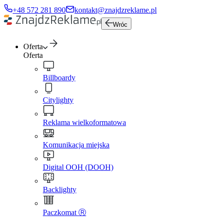
+48 572 281 890
kontakt@znajdzreklame.pl
Wróc
Oferta
Oferta
Billboardy
Citylighty
Reklama wielkoformatowa
Komunikacja miejska
Digital OOH (DOOH)
Backlighty
Paczkomat Ⓡ