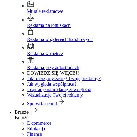
Murale reklamowe
Reklama na lotniskach
Reklama w galeriach handlowych
Reklama w metrze
Reklama przy autostradach
DOWIEDZ SIĘ WIĘCEJ!
Jak mierzymy zasięg Twojej reklamy?
Jak wygląda współpraca?
Inspiracje na reklamę zewnętrzną
Wizualizacje Twojej reklamy
Sprawdź cennik
Branże
Branże
E-commerce
Edukacja
Finanse