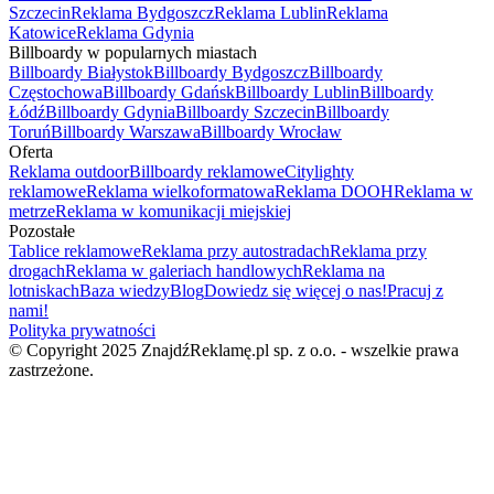
Szczecin
Reklama Bydgoszcz
Reklama Lublin
Reklama
Katowice
Reklama Gdynia
Billboardy w popularnych miastach
Billboardy Białystok
Billboardy Bydgoszcz
Billboardy
Częstochowa
Billboardy Gdańsk
Billboardy Lublin
Billboardy
Łódź
Billboardy Gdynia
Billboardy Szczecin
Billboardy
Toruń
Billboardy Warszawa
Billboardy Wrocław
Oferta
Reklama outdoor
Billboardy reklamowe
Citylighty
reklamowe
Reklama wielkoformatowa
Reklama DOOH
Reklama w
metrze
Reklama w komunikacji miejskiej
Pozostałe
Tablice reklamowe
Reklama przy autostradach
Reklama przy
drogach
Reklama w galeriach handlowych
Reklama na
lotniskach
Baza wiedzy
Blog
Dowiedz się więcej o nas!
Pracuj z
nami!
Polityka prywatności
© Copyright 2025 ZnajdźReklamę.pl sp. z o.o. - wszelkie prawa
zastrzeżone.