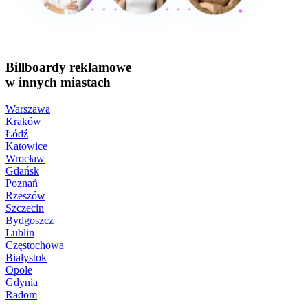
Billboardy reklamowe
w innych miastach
Warszawa
Kraków
Łódź
Katowice
Wrocław
Gdańsk
Poznań
Rzeszów
Szczecin
Bydgoszcz
Lublin
Częstochowa
Białystok
Opole
Gdynia
Radom