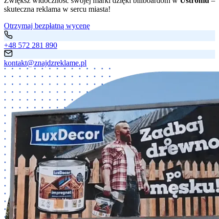
Zwiększ widoczność swojej marki dzięki billboardom w
Ustroniu
–
skuteczna reklama w sercu miasta!
Otrzymaj bezpłatną wycenę
+48 572 281 890
kontakt@znajdzreklame.pl