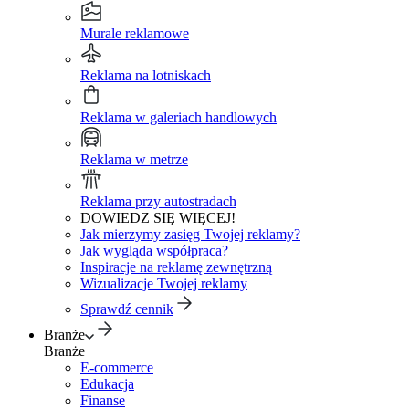
Murale reklamowe
Reklama na lotniskach
Reklama w galeriach handlowych
Reklama w metrze
Reklama przy autostradach
DOWIEDZ SIĘ WIĘCEJ!
Jak mierzymy zasięg Twojej reklamy?
Jak wygląda współpraca?
Inspiracje na reklamę zewnętrzną
Wizualizacje Twojej reklamy
Sprawdź cennik
Branże
Branże
E-commerce
Edukacja
Finanse