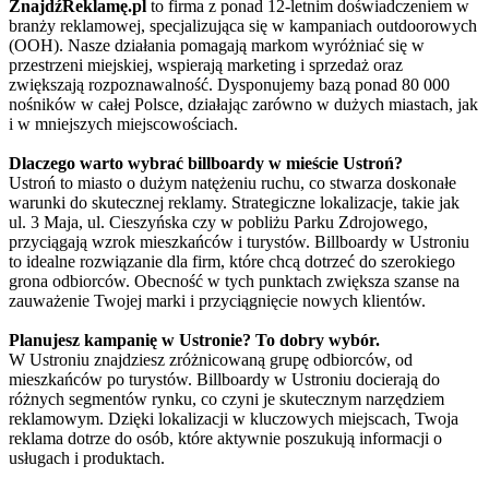
ZnajdźReklamę.pl
to firma z ponad 12-letnim doświadczeniem w
branży reklamowej, specjalizująca się w kampaniach outdoorowych
(OOH). Nasze działania pomagają markom wyróżniać się w
przestrzeni miejskiej, wspierają marketing i sprzedaż oraz
zwiększają rozpoznawalność. Dysponujemy bazą ponad 80 000
nośników w całej Polsce, działając zarówno w dużych miastach, jak
i w mniejszych miejscowościach.
Dlaczego warto wybrać billboardy w mieście Ustroń?
Ustroń to miasto o dużym natężeniu ruchu, co stwarza doskonałe
warunki do skutecznej reklamy. Strategiczne lokalizacje, takie jak
ul. 3 Maja, ul. Cieszyńska czy w pobliżu Parku Zdrojowego,
przyciągają wzrok mieszkańców i turystów. Billboardy w Ustroniu
to idealne rozwiązanie dla firm, które chcą dotrzeć do szerokiego
grona odbiorców. Obecność w tych punktach zwiększa szanse na
zauważenie Twojej marki i przyciągnięcie nowych klientów.
Planujesz kampanię w Ustronie? To dobry wybór.
W Ustroniu znajdziesz zróżnicowaną grupę odbiorców, od
mieszkańców po turystów. Billboardy w Ustroniu docierają do
różnych segmentów rynku, co czyni je skutecznym narzędziem
reklamowym. Dzięki lokalizacji w kluczowych miejscach, Twoja
reklama dotrze do osób, które aktywnie poszukują informacji o
usługach i produktach.