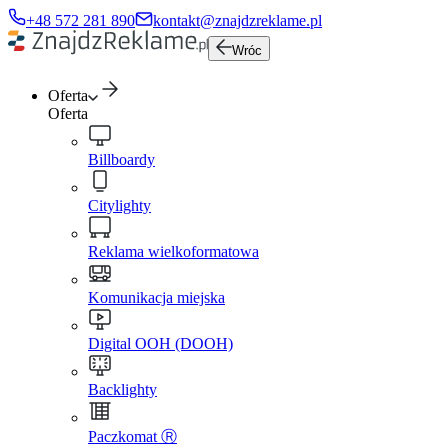
+48 572 281 890
kontakt@znajdzreklame.pl
Wróc
Oferta
Oferta
Billboardy
Citylighty
Reklama wielkoformatowa
Komunikacja miejska
Digital OOH (DOOH)
Backlighty
Paczkomat Ⓡ