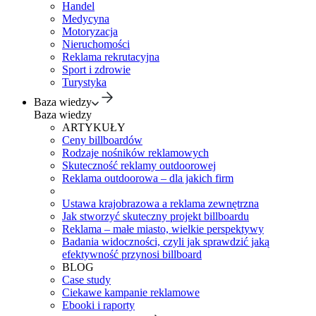
Handel
Medycyna
Motoryzacja
Nieruchomości
Reklama rekrutacyjna
Sport i zdrowie
Turystyka
Baza wiedzy
Baza wiedzy
ARTYKUŁY
Ceny billboardów
Rodzaje nośników reklamowych
Skuteczność reklamy outdoorowej
Reklama outdoorowa – dla jakich firm
Ustawa krajobrazowa a reklama zewnętrzna
Jak stworzyć skuteczny projekt billboardu
Reklama – małe miasto, wielkie perspektywy
Badania widoczności, czyli jak sprawdzić jaką
efektywność przynosi billboard
BLOG
Case study
Ciekawe kampanie reklamowe
Ebooki i raporty