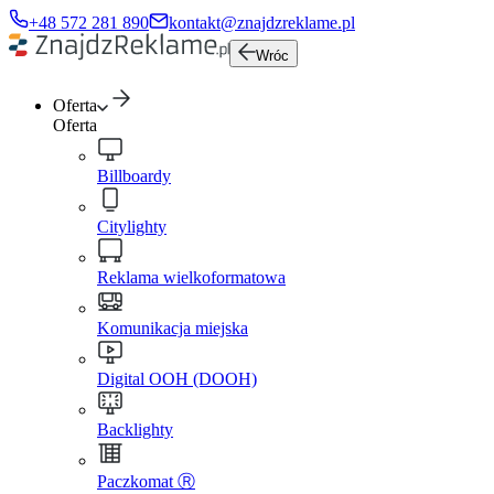
+48 572 281 890
kontakt@znajdzreklame.pl
Wróc
Oferta
Oferta
Billboardy
Citylighty
Reklama wielkoformatowa
Komunikacja miejska
Digital OOH (DOOH)
Backlighty
Paczkomat Ⓡ