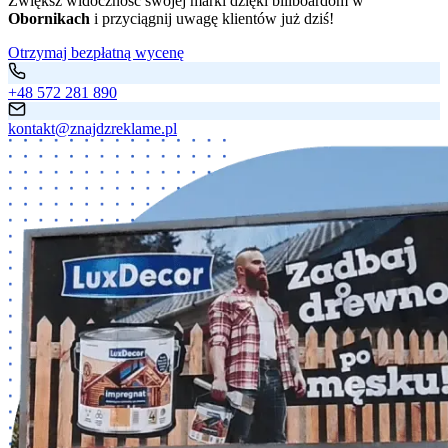
Zwiększ widoczność swojej marki dzięki billboardom w
Obornikach
i przyciągnij uwagę klientów już dziś!
Otrzymaj bezpłatną wycenę
+48 572 281 890
kontakt@znajdzreklame.pl