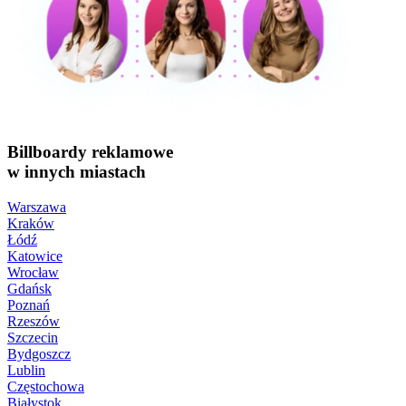
Billboardy reklamowe
w innych miastach
Warszawa
Kraków
Łódź
Katowice
Wrocław
Gdańsk
Poznań
Rzeszów
Szczecin
Bydgoszcz
Lublin
Częstochowa
Białystok