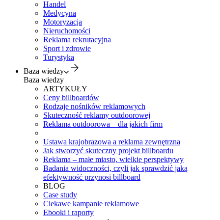
Handel
Medycyna
Motoryzacja
Nieruchomości
Reklama rekrutacyjna
Sport i zdrowie
Turystyka
Baza wiedzy
Baza wiedzy
ARTYKUŁY
Ceny billboardów
Rodzaje nośników reklamowych
Skuteczność reklamy outdoorowej
Reklama outdoorowa – dla jakich firm
Ustawa krajobrazowa a reklama zewnętrzna
Jak stworzyć skuteczny projekt billboardu
Reklama – małe miasto, wielkie perspektywy
Badania widoczności, czyli jak sprawdzić jaką
efektywność przynosi billboard
BLOG
Case study
Ciekawe kampanie reklamowe
Ebooki i raporty