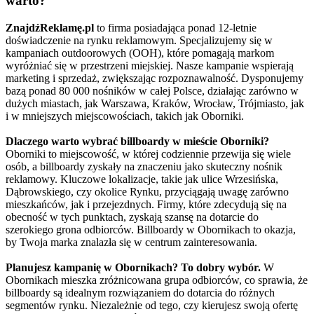
warto?
ZnajdźReklamę.pl
to firma posiadająca ponad 12-letnie
doświadczenie na rynku reklamowym. Specjalizujemy się w
kampaniach outdoorowych (OOH), które pomagają markom
wyróżniać się w przestrzeni miejskiej. Nasze kampanie wspierają
marketing i sprzedaż, zwiększając rozpoznawalność. Dysponujemy
bazą ponad 80 000 nośników w całej Polsce, działając zarówno w
dużych miastach, jak Warszawa, Kraków, Wrocław, Trójmiasto, jak
i w mniejszych miejscowościach, takich jak Oborniki.
Dlaczego warto wybrać billboardy w mieście Oborniki?
Oborniki to miejscowość, w której codziennie przewija się wiele
osób, a billboardy zyskały na znaczeniu jako skuteczny nośnik
reklamowy. Kluczowe lokalizacje, takie jak ulice Wrzesińska,
Dąbrowskiego, czy okolice Rynku, przyciągają uwagę zarówno
mieszkańców, jak i przejezdnych. Firmy, które zdecydują się na
obecność w tych punktach, zyskają szansę na dotarcie do
szerokiego grona odbiorców. Billboardy w Obornikach to okazja,
by Twoja marka znalazła się w centrum zainteresowania.
Planujesz kampanię w Obornikach? To dobry wybór.
W
Obornikach mieszka zróżnicowana grupa odbiorców, co sprawia, że
billboardy są idealnym rozwiązaniem do dotarcia do różnych
segmentów rynku. Niezależnie od tego, czy kierujesz swoją ofertę