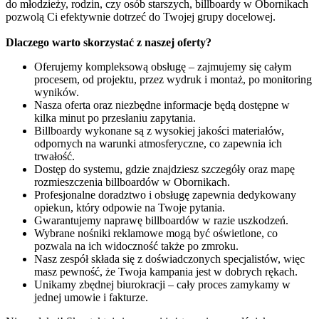
do młodzieży, rodzin, czy osób starszych, billboardy w Obornikach
pozwolą Ci efektywnie dotrzeć do Twojej grupy docelowej.
Dlaczego warto skorzystać z naszej oferty?
Oferujemy kompleksową obsługę – zajmujemy się całym
procesem, od projektu, przez wydruk i montaż, po monitoring
wyników.
Nasza oferta oraz niezbędne informacje będą dostępne w
kilka minut po przesłaniu zapytania.
Billboardy wykonane są z wysokiej jakości materiałów,
odpornych na warunki atmosferyczne, co zapewnia ich
trwałość.
Dostęp do systemu, gdzie znajdziesz szczegóły oraz mapę
rozmieszczenia billboardów w Obornikach.
Profesjonalne doradztwo i obsługę zapewnia dedykowany
opiekun, który odpowie na Twoje pytania.
Gwarantujemy naprawę billboardów w razie uszkodzeń.
Wybrane nośniki reklamowe mogą być oświetlone, co
pozwala na ich widoczność także po zmroku.
Nasz zespół składa się z doświadczonych specjalistów, więc
masz pewność, że Twoja kampania jest w dobrych rękach.
Unikamy zbędnej biurokracji – cały proces zamykamy w
jednej umowie i fakturze.