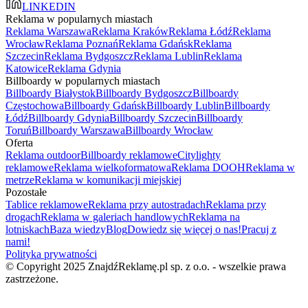
LINKEDIN
Reklama w popularnych miastach
Reklama Warszawa
Reklama Kraków
Reklama Łódź
Reklama
Wrocław
Reklama Poznań
Reklama Gdańsk
Reklama
Szczecin
Reklama Bydgoszcz
Reklama Lublin
Reklama
Katowice
Reklama Gdynia
Billboardy w popularnych miastach
Billboardy Białystok
Billboardy Bydgoszcz
Billboardy
Częstochowa
Billboardy Gdańsk
Billboardy Lublin
Billboardy
Łódź
Billboardy Gdynia
Billboardy Szczecin
Billboardy
Toruń
Billboardy Warszawa
Billboardy Wrocław
Oferta
Reklama outdoor
Billboardy reklamowe
Citylighty
reklamowe
Reklama wielkoformatowa
Reklama DOOH
Reklama w
metrze
Reklama w komunikacji miejskiej
Pozostałe
Tablice reklamowe
Reklama przy autostradach
Reklama przy
drogach
Reklama w galeriach handlowych
Reklama na
lotniskach
Baza wiedzy
Blog
Dowiedz się więcej o nas!
Pracuj z
nami!
Polityka prywatności
© Copyright 2025 ZnajdźReklamę.pl sp. z o.o. - wszelkie prawa
zastrzeżone.