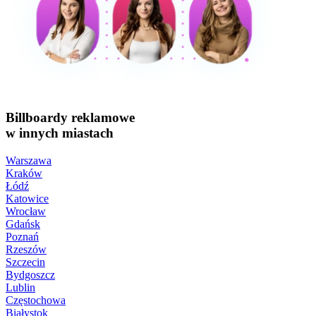
Billboardy reklamowe
w innych miastach
Warszawa
Kraków
Łódź
Katowice
Wrocław
Gdańsk
Poznań
Rzeszów
Szczecin
Bydgoszcz
Lublin
Częstochowa
Białystok