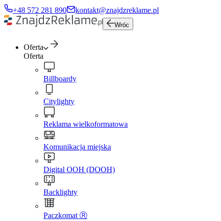
+48 572 281 890
kontakt@znajdzreklame.pl
Wróc
Oferta
Oferta
Billboardy
Citylighty
Reklama wielkoformatowa
Komunikacja miejska
Digital OOH (DOOH)
Backlighty
Paczkomat Ⓡ