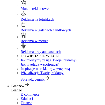
Murale reklamowe
Reklama na lotniskach
Reklama w galeriach handlowych
Reklama w metrze
Reklama przy autostradach
DOWIEDZ SIĘ WIĘCEJ!
Jak mierzymy zasięg Twojej reklamy?
Jak wygląda współpraca?
Inspiracje na reklamę zewnętrzną
Wizualizacje Twojej reklamy
Sprawdź cennik
Branże
Branże
E-commerce
Edukacja
Finanse