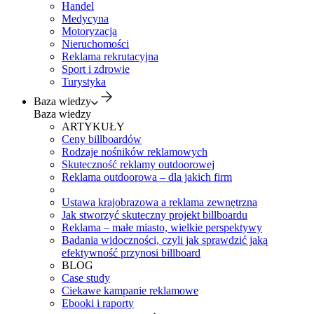
Handel
Medycyna
Motoryzacja
Nieruchomości
Reklama rekrutacyjna
Sport i zdrowie
Turystyka
Baza wiedzy
Baza wiedzy
ARTYKUŁY
Ceny billboardów
Rodzaje nośników reklamowych
Skuteczność reklamy outdoorowej
Reklama outdoorowa – dla jakich firm
Ustawa krajobrazowa a reklama zewnętrzna
Jak stworzyć skuteczny projekt billboardu
Reklama – małe miasto, wielkie perspektywy
Badania widoczności, czyli jak sprawdzić jaką
efektywność przynosi billboard
BLOG
Case study
Ciekawe kampanie reklamowe
Ebooki i raporty