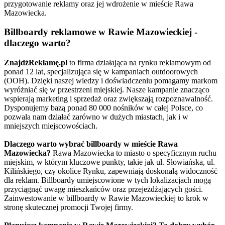
przygotowanie reklamy oraz jej wdrożenie w mieście Rawa
Mazowiecka.
Billboardy reklamowe w Rawie Mazowieckiej -
dlaczego warto?
ZnajdźReklamę.pl
to firma działająca na rynku reklamowym od
ponad 12 lat, specjalizująca się w kampaniach outdoorowych
(OOH). Dzięki naszej wiedzy i doświadczeniu pomagamy markom
wyróżniać się w przestrzeni miejskiej. Nasze kampanie znacząco
wspierają marketing i sprzedaż oraz zwiększają rozpoznawalność.
Dysponujemy bazą ponad 80 000 nośników w całej Polsce, co
pozwala nam działać zarówno w dużych miastach, jak i w
mniejszych miejscowościach.
Dlaczego warto wybrać billboardy w mieście Rawa
Mazowiecka?
Rawa Mazowiecka to miasto o specyficznym ruchu
miejskim, w którym kluczowe punkty, takie jak ul. Słowiańska, ul.
Kilińskiego, czy okolice Rynku, zapewniają doskonałą widoczność
dla reklam. Billboardy umiejscowione w tych lokalizacjach mogą
przyciągnąć uwagę mieszkańców oraz przejeżdżających gości.
Zainwestowanie w billboardy w Rawie Mazowieckiej to krok w
stronę skutecznej promocji Twojej firmy.