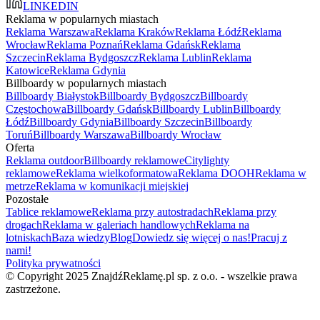
LINKEDIN
Reklama w popularnych miastach
Reklama Warszawa
Reklama Kraków
Reklama Łódź
Reklama
Wrocław
Reklama Poznań
Reklama Gdańsk
Reklama
Szczecin
Reklama Bydgoszcz
Reklama Lublin
Reklama
Katowice
Reklama Gdynia
Billboardy w popularnych miastach
Billboardy Białystok
Billboardy Bydgoszcz
Billboardy
Częstochowa
Billboardy Gdańsk
Billboardy Lublin
Billboardy
Łódź
Billboardy Gdynia
Billboardy Szczecin
Billboardy
Toruń
Billboardy Warszawa
Billboardy Wrocław
Oferta
Reklama outdoor
Billboardy reklamowe
Citylighty
reklamowe
Reklama wielkoformatowa
Reklama DOOH
Reklama w
metrze
Reklama w komunikacji miejskiej
Pozostałe
Tablice reklamowe
Reklama przy autostradach
Reklama przy
drogach
Reklama w galeriach handlowych
Reklama na
lotniskach
Baza wiedzy
Blog
Dowiedz się więcej o nas!
Pracuj z
nami!
Polityka prywatności
© Copyright 2025 ZnajdźReklamę.pl sp. z o.o. - wszelkie prawa
zastrzeżone.