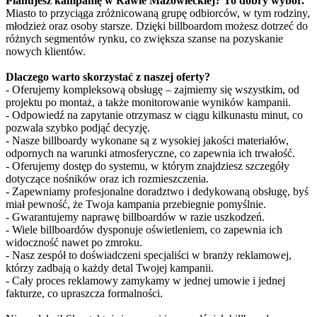
Planujesz kampanię w Rawie Mazowieckiej? To dobry wybór.
Miasto to przyciąga zróżnicowaną grupę odbiorców, w tym rodziny,
młodzież oraz osoby starsze. Dzięki billboardom możesz dotrzeć do
różnych segmentów rynku, co zwiększa szanse na pozyskanie
nowych klientów.
Dlaczego warto skorzystać z naszej oferty?
- Oferujemy kompleksową obsługę – zajmiemy się wszystkim, od
projektu po montaż, a także monitorowanie wyników kampanii.
- Odpowiedź na zapytanie otrzymasz w ciągu kilkunastu minut, co
pozwala szybko podjąć decyzję.
- Nasze billboardy wykonane są z wysokiej jakości materiałów,
odpornych na warunki atmosferyczne, co zapewnia ich trwałość.
- Oferujemy dostęp do systemu, w którym znajdziesz szczegóły
dotyczące nośników oraz ich rozmieszczenia.
- Zapewniamy profesjonalne doradztwo i dedykowaną obsługę, byś
miał pewność, że Twoja kampania przebiegnie pomyślnie.
- Gwarantujemy naprawę billboardów w razie uszkodzeń.
- Wiele billboardów dysponuje oświetleniem, co zapewnia ich
widoczność nawet po zmroku.
- Nasz zespół to doświadczeni specjaliści w branży reklamowej,
którzy zadbają o każdy detal Twojej kampanii.
- Cały proces reklamowy zamykamy w jednej umowie i jednej
fakturze, co upraszcza formalności.