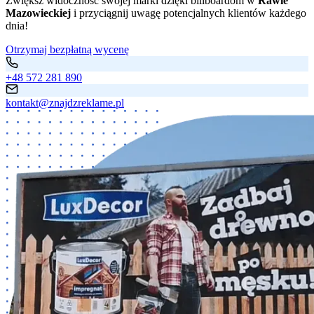
Zwiększ widoczność swojej marki dzięki billboardom w
Rawie
Mazowieckiej
i przyciągnij uwagę potencjalnych klientów każdego
dnia!
Otrzymaj bezpłatną wycenę
+48 572 281 890
kontakt@znajdzreklame.pl