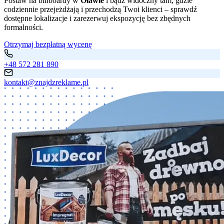
Postaw na billboardy w
Oławie
i bądź widoczny tam, gdzie
codziennie przejeżdżają i przechodzą Twoi klienci – sprawdź
dostępne lokalizacje i zarezerwuj ekspozycję bez zbędnych
formalności.
Otrzymaj bezpłatną wycenę
+48 572 281 890
kontakt@znajdzreklame.pl