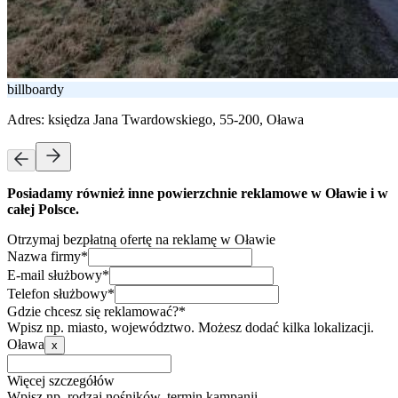
billboardy
Adres:
księdza Jana Twardowskiego, 55-200, Oława
Posiadamy również inne powierzchnie reklamowe w Oławie i w
całej Polsce.
Otrzymaj bezpłatną ofertę na reklamę w Oławie
Nazwa firmy*
E-mail służbowy*
Telefon służbowy*
Gdzie chcesz się reklamować?*
Wpisz np. miasto, województwo. Możesz dodać kilka lokalizacji.
Oława
x
Więcej szczegółów
Wpisz np. rodzaj nośników, termin kampanii.