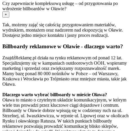
Czy zapewniacie kompleksową usługę – od przygotowania po
wdrożenie billboardów w Oławie?
+
Tak, możemy zająć się całością: przygotowaniem materiałów,
wydrukiem, montażem oraz nadzorem nad ekspozycją w Oławie.
Dostajesz jedno miejsce kontaktu i jasny proces realizacji.
Billboardy reklamowe w Oławie - dlaczego warto?
ZnajdźReklamę.pl działa na rynku reklamowym od ponad 12 lat.
Specjalizujemy się w kampaniach outdoorowych OOH, wspieramy
marketing i sprzedaż oraz zwiększamy rozpoznawalność marek.
Mamy bazę ponad 80 000 nośników w Polsce – od Warszawy,
Krakowa i Wrocławia po Trójmiasto oraz mniejsze miasta, takie jak
Oława.
Dlaczego warto wybrać billboardy w mieście Oława?
Oława to miasto o czytelnym układzie komunikacyjnym, w którym
wiele tras prowadzi przez kluczowe ciągi dojazdowe i centrum.
Billboardy w Oławie dobrze wpisują się w codzienny ruch na ul.
Strzelnej, ul. Iwaszkiewicza, w rejonie ul. Lipowej oraz w okolicach
Rynku i oławskiego Ratusza. W takich punktach billboardy
reklamowe pozwalają prowadzić komunikację blisko sklepów,