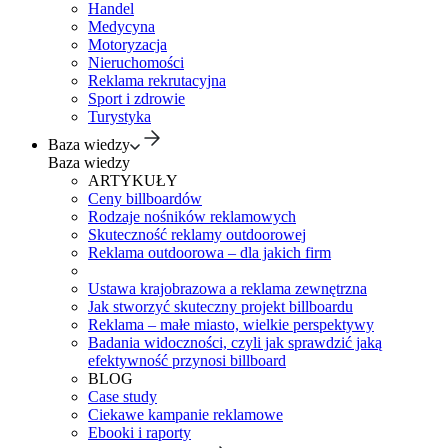
Handel
Medycyna
Motoryzacja
Nieruchomości
Reklama rekrutacyjna
Sport i zdrowie
Turystyka
Baza wiedzy
Baza wiedzy
ARTYKUŁY
Ceny billboardów
Rodzaje nośników reklamowych
Skuteczność reklamy outdoorowej
Reklama outdoorowa – dla jakich firm
Ustawa krajobrazowa a reklama zewnętrzna
Jak stworzyć skuteczny projekt billboardu
Reklama – małe miasto, wielkie perspektywy
Badania widoczności, czyli jak sprawdzić jaką
efektywność przynosi billboard
BLOG
Case study
Ciekawe kampanie reklamowe
Ebooki i raporty