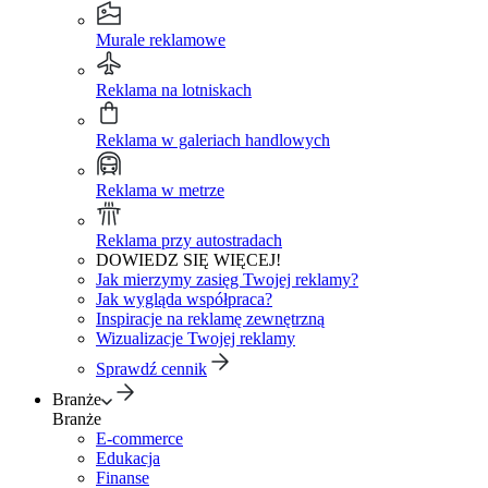
Murale reklamowe
Reklama na lotniskach
Reklama w galeriach handlowych
Reklama w metrze
Reklama przy autostradach
DOWIEDZ SIĘ WIĘCEJ!
Jak mierzymy zasięg Twojej reklamy?
Jak wygląda współpraca?
Inspiracje na reklamę zewnętrzną
Wizualizacje Twojej reklamy
Sprawdź cennik
Branże
Branże
E-commerce
Edukacja
Finanse