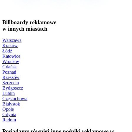
Billboardy reklamowe
w innych miastach
Warszawa
Kraków
Łódź
Katowice
Wrocław
Gdańsk
Poznań
Rzeszów
Szczecin
Bydgoszcz
Lublin
Częstochowa
Białystok
Opole
Gdynia
Radom
Posiadamy również inne nośniki reklamowe w