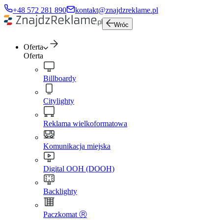
+48 572 281 890
kontakt@znajdzreklame.pl
Wróc
Oferta
Oferta
Billboardy
Citylighty
Reklama wielkoformatowa
Komunikacja miejska
Digital OOH (DOOH)
Backlighty
Paczkomat Ⓡ