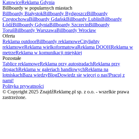
Katowice
Reklama Gdynia
Billboardy w popularnych miastach
Billboardy Białystok
Billboardy Bydgoszcz
Billboardy
Częstochowa
Billboardy Gdańsk
Billboardy Lublin
Billboardy
Łódź
Billboardy Gdynia
Billboardy Szczecin
Billboardy
Toruń
Billboardy Warszawa
Billboardy Wrocław
Oferta
Reklama outdoor
Billboardy reklamowe
Citylighty
reklamowe
Reklama wielkoformatowa
Reklama DOOH
Reklama w
metrze
Reklama w komunikacji miejskiej
Pozostałe
Tablice reklamowe
Reklama przy autostradach
Reklama przy
drogach
Reklama w galeriach handlowych
Reklama na
lotniskach
Baza wiedzy
Blog
Dowiedz się więcej o nas!
Pracuj z
nami!
Polityka prywatności
© Copyright 2025 ZnajdźReklamę.pl sp. z o.o. - wszelkie prawa
zastrzeżone.