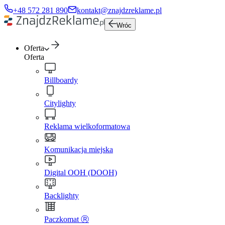
+48 572 281 890
kontakt@znajdzreklame.pl
Wróc
Oferta
Oferta
Billboardy
Citylighty
Reklama wielkoformatowa
Komunikacja miejska
Digital OOH (DOOH)
Backlighty
Paczkomat Ⓡ