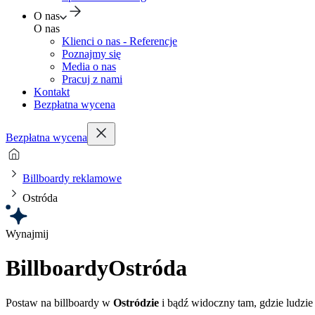
O nas
O nas
Klienci o nas - Referencje
Poznajmy się
Media o nas
Pracuj z nami
Kontakt
Bezpłatna wycena
Bezpłatna wycena
Billboardy reklamowe
Ostróda
Wynajmij
Billboardy
Ostróda
Postaw na billboardy w
Ostródzie
i bądź widoczny tam, gdzie ludzie 