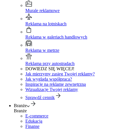
Murale reklamowe
Reklama na lotniskach
Reklama w galeriach handlowych
Reklama w metrze
Reklama przy autostradach
DOWIEDZ SIĘ WIĘCEJ!
Jak mierzymy zasięg Twojej reklamy?
Jak wygląda współpraca?
Inspiracje na reklamę zewnętrzną
Wizualizacje Twojej reklamy
Sprawdź cennik
Branże
Branże
E-commerce
Edukacja
Finanse