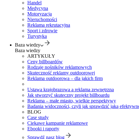
Handel
Medycyna
Motoryzacja
Nieruchomości
Reklama rekrutacyjna
Sport i zdrowie
Turystyka
Baza wiedzy
Baza wiedzy
ARTYKUŁY
Ceny billboardów
Rodzaje nośników reklamowych
Skuteczność reklamy outdoorowej
Reklama outdoorowa – dla jakich firm
Ustawa krajobrazowa a reklama zewnętrzna
Jak stworzyć skuteczny projekt billboardu
Reklama – małe miasto, wielkie perspektywy
Badania widoczności, czyli jak sprawdzić jaką efektywno
BLOG
Case study
Ciekawe kampanie reklamowe
Ebooki i raporty
Sprawdź nasz blog