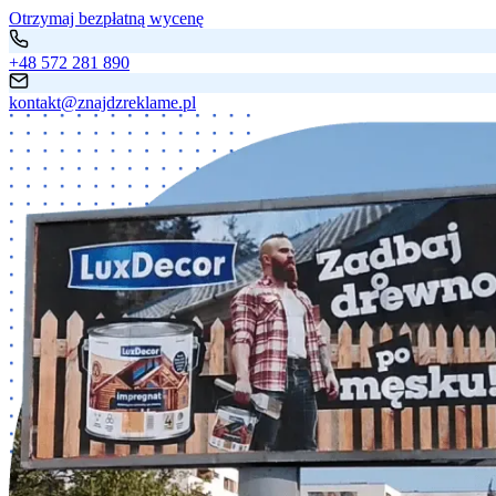
Otrzymaj bezpłatną wycenę
+48 572 281 890
kontakt@znajdzreklame.pl