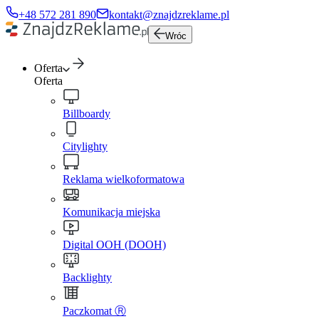
+48 572 281 890
kontakt@znajdzreklame.pl
Wróc
Oferta
Oferta
Billboardy
Citylighty
Reklama wielkoformatowa
Komunikacja miejska
Digital OOH (DOOH)
Backlighty
Paczkomat Ⓡ