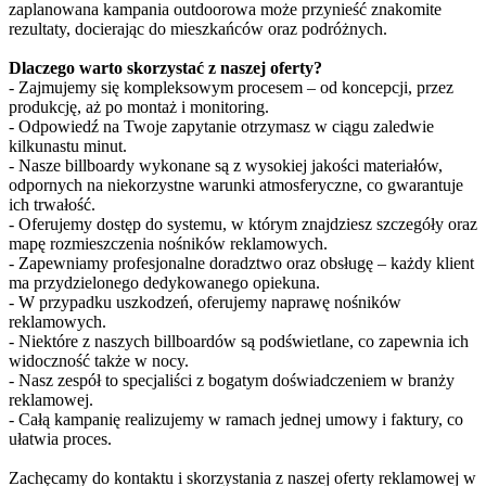
zaplanowana kampania outdoorowa może przynieść znakomite
rezultaty, docierając do mieszkańców oraz podróżnych.
Dlaczego warto skorzystać z naszej oferty?
- Zajmujemy się kompleksowym procesem – od koncepcji, przez
produkcję, aż po montaż i monitoring.
- Odpowiedź na Twoje zapytanie otrzymasz w ciągu zaledwie
kilkunastu minut.
- Nasze billboardy wykonane są z wysokiej jakości materiałów,
odpornych na niekorzystne warunki atmosferyczne, co gwarantuje
ich trwałość.
- Oferujemy dostęp do systemu, w którym znajdziesz szczegóły oraz
mapę rozmieszczenia nośników reklamowych.
- Zapewniamy profesjonalne doradztwo oraz obsługę – każdy klient
ma przydzielonego dedykowanego opiekuna.
- W przypadku uszkodzeń, oferujemy naprawę nośników
reklamowych.
- Niektóre z naszych billboardów są podświetlane, co zapewnia ich
widoczność także w nocy.
- Nasz zespół to specjaliści z bogatym doświadczeniem w branży
reklamowej.
- Całą kampanię realizujemy w ramach jednej umowy i faktury, co
ułatwia proces.
Zachęcamy do kontaktu i skorzystania z naszej oferty reklamowej w