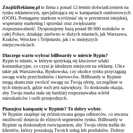
ZnajdźReklamę.pl
to firma z ponad 12-letnim doświadczeniem na
rynku reklamowym, specjalizująca się w kampaniach outdoorowych
(OOH). Pomagamy markom wyróżniać się w przestrzeni miejskiej,
wspieramy marketing i sprzedaż oraz zwiększamy
rozpoznawalność. Dysponujemy bazą ponad 80 000 nośników w
całej Polsce, działając zarówno w dużych miastach, jak Warszawa,
Kraków, Wrocław i Trójmiasto, jak i w mniejszych
miejscowościach.
Dlaczego warto wybrać billboardy w mieście Rypin?
Rypin to miasto, w którym spotykają się kluczowe szlaki
komunikacyjne, co czyni je idealnym miejscem na reklamę. Ulice
takie jak Warszawska, Rynkowska, czy okolice rynku przyciągają
uwagę wielu przechodniów i kierowców. Billboardy w Rypinie
mogą skutecznie zwrócić uwagę na Twoją ofertę, szczególnie w
tych miejscach, gdzie ruch jest największy. To doskonała okazja,
aby Twoja marka stała się bardziej rozpoznawalna wśród
mieszkańców i osób przejezdnych.
Planujesz kampanię w Rypinie? To dobry wybór.
W Rypinie znajduje się zróżnicowana grupa odbiorców, co stwarza
możliwość dotarcia do różnych segmentów rynku. Billboardy w
Rypinie są doskonałym rozwiązaniem, aby Twoja oferta trafiła do
klientów, którzy poszukują Twoich usług lub produktów. Dobrze