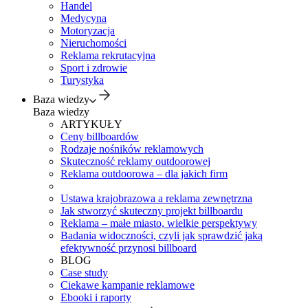
Handel
Medycyna
Motoryzacja
Nieruchomości
Reklama rekrutacyjna
Sport i zdrowie
Turystyka
Baza wiedzy
Baza wiedzy
ARTYKUŁY
Ceny billboardów
Rodzaje nośników reklamowych
Skuteczność reklamy outdoorowej
Reklama outdoorowa – dla jakich firm
Ustawa krajobrazowa a reklama zewnętrzna
Jak stworzyć skuteczny projekt billboardu
Reklama – małe miasto, wielkie perspektywy
Badania widoczności, czyli jak sprawdzić jaką
efektywność przynosi billboard
BLOG
Case study
Ciekawe kampanie reklamowe
Ebooki i raporty