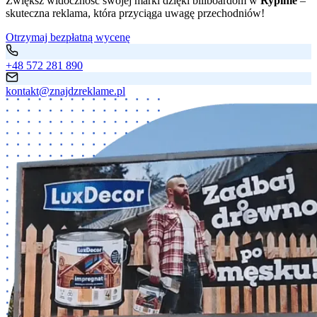
Zwiększ widoczność swojej marki dzięki billboardom w
Rypinie
–
skuteczna reklama, która przyciąga uwagę przechodniów!
Otrzymaj bezpłatną wycenę
+48 572 281 890
kontakt@znajdzreklame.pl