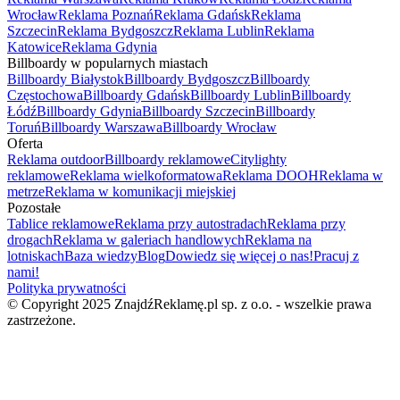
Wrocław
Reklama Poznań
Reklama Gdańsk
Reklama
Szczecin
Reklama Bydgoszcz
Reklama Lublin
Reklama
Katowice
Reklama Gdynia
Billboardy w popularnych miastach
Billboardy Białystok
Billboardy Bydgoszcz
Billboardy
Częstochowa
Billboardy Gdańsk
Billboardy Lublin
Billboardy
Łódź
Billboardy Gdynia
Billboardy Szczecin
Billboardy
Toruń
Billboardy Warszawa
Billboardy Wrocław
Oferta
Reklama outdoor
Billboardy reklamowe
Citylighty
reklamowe
Reklama wielkoformatowa
Reklama DOOH
Reklama w
metrze
Reklama w komunikacji miejskiej
Pozostałe
Tablice reklamowe
Reklama przy autostradach
Reklama przy
drogach
Reklama w galeriach handlowych
Reklama na
lotniskach
Baza wiedzy
Blog
Dowiedz się więcej o nas!
Pracuj z
nami!
Polityka prywatności
© Copyright 2025 ZnajdźReklamę.pl sp. z o.o. - wszelkie prawa
zastrzeżone.