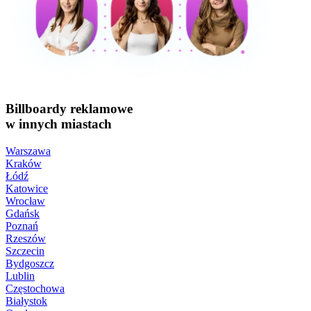
Billboardy reklamowe
w innych miastach
Warszawa
Kraków
Łódź
Katowice
Wrocław
Gdańsk
Poznań
Rzeszów
Szczecin
Bydgoszcz
Lublin
Częstochowa
Białystok