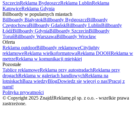
Szczecin
Reklama Bydgoszcz
Reklama Lublin
Reklama
Katowice
Reklama Gdynia
Billboardy w popularnych miastach
Billboardy Białystok
Billboardy Bydgoszcz
Billboardy
Częstochowa
Billboardy Gdańsk
Billboardy Lublin
Billboardy
Łódź
Billboardy Gdynia
Billboardy Szczecin
Billboardy
Toruń
Billboardy Warszawa
Billboardy Wrocław
Oferta
Reklama outdoor
Billboardy reklamowe
Citylighty
reklamowe
Reklama wielkoformatowa
Reklama DOOH
Reklama w
metrze
Reklama w komunikacji miejskiej
Pozostałe
Tablice reklamowe
Reklama przy autostradach
Reklama przy
drogach
Reklama w galeriach handlowych
Reklama na
lotniskach
Baza wiedzy
Blog
Dowiedz się więcej o nas!
Pracuj z
nami!
Polityka prywatności
© Copyright 2025 ZnajdźReklamę.pl sp. z o.o. - wszelkie prawa
zastrzeżone.