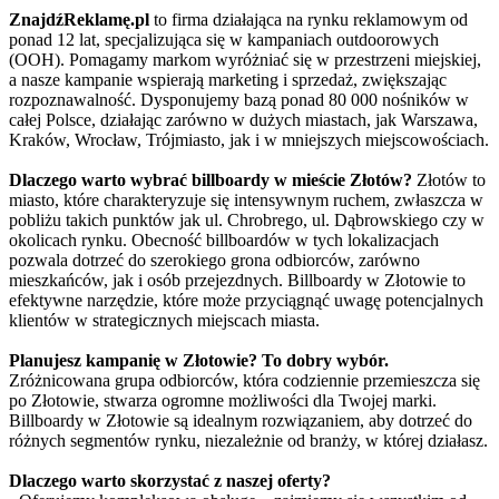
ZnajdźReklamę.pl
to firma działająca na rynku reklamowym od
ponad 12 lat, specjalizująca się w kampaniach outdoorowych
(OOH). Pomagamy markom wyróżniać się w przestrzeni miejskiej,
a nasze kampanie wspierają marketing i sprzedaż, zwiększając
rozpoznawalność. Dysponujemy bazą ponad 80 000 nośników w
całej Polsce, działając zarówno w dużych miastach, jak Warszawa,
Kraków, Wrocław, Trójmiasto, jak i w mniejszych miejscowościach.
Dlaczego warto wybrać billboardy w mieście Złotów?
Złotów to
miasto, które charakteryzuje się intensywnym ruchem, zwłaszcza w
pobliżu takich punktów jak ul. Chrobrego, ul. Dąbrowskiego czy w
okolicach rynku. Obecność billboardów w tych lokalizacjach
pozwala dotrzeć do szerokiego grona odbiorców, zarówno
mieszkańców, jak i osób przejezdnych. Billboardy w Złotowie to
efektywne narzędzie, które może przyciągnąć uwagę potencjalnych
klientów w strategicznych miejscach miasta.
Planujesz kampanię w Złotowie? To dobry wybór.
Zróżnicowana grupa odbiorców, która codziennie przemieszcza się
po Złotowie, stwarza ogromne możliwości dla Twojej marki.
Billboardy w Złotowie są idealnym rozwiązaniem, aby dotrzeć do
różnych segmentów rynku, niezależnie od branży, w której działasz.
Dlaczego warto skorzystać z naszej oferty?