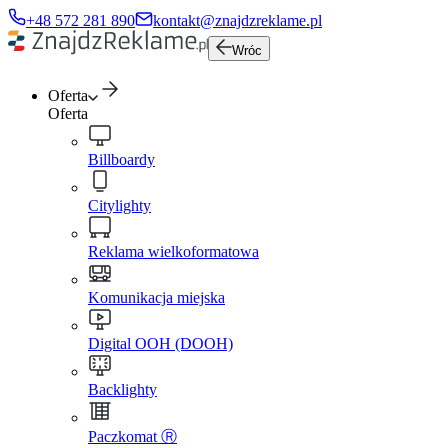
+48 572 281 890
kontakt@znajdzreklame.pl
Wróc
Oferta
Oferta
Billboardy
Citylighty
Reklama wielkoformatowa
Komunikacja miejska
Digital OOH (DOOH)
Backlighty
Paczkomat Ⓡ