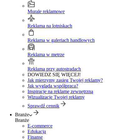
Murale reklamowe
Reklama na lotniskach
Reklama w galeriach handlowych
Reklama w metrze
Reklama przy autostradach
DOWIEDZ SIĘ WIĘCEJ!
Jak mierzymy zasięg Twojej reklamy?
Jak wygląda współpraca?
Inspiracje na reklamę zewnętrzną
Wizualizacje Twojej reklamy
Sprawdź cennik
Branże
Branże
E-commerce
Edukacja
Finanse