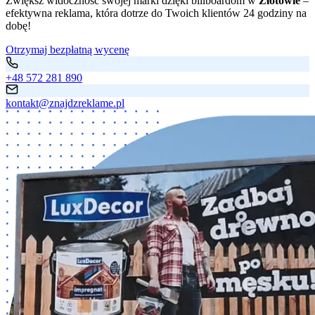
Zwiększ widoczność swojej marki dzięki billboardom w
Złotowie
–
efektywna reklama, która dotrze do Twoich klientów 24 godziny na
dobę!
Otrzymaj bezpłatną wycenę
+48 572 281 890
kontakt@znajdzreklame.pl