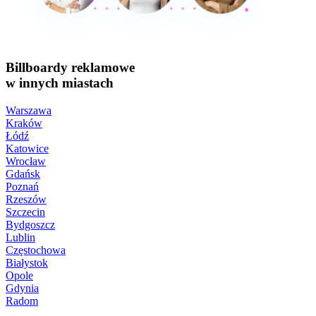
Billboardy reklamowe
w innych miastach
Warszawa
Kraków
Łódź
Katowice
Wrocław
Gdańsk
Poznań
Rzeszów
Szczecin
Bydgoszcz
Lublin
Częstochowa
Białystok
Opole
Gdynia
Radom