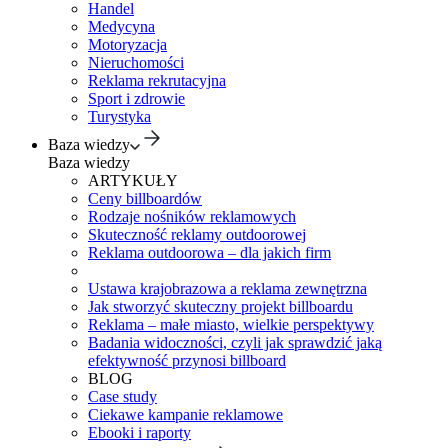
Handel
Medycyna
Motoryzacja
Nieruchomości
Reklama rekrutacyjna
Sport i zdrowie
Turystyka
Baza wiedzy
Baza wiedzy
ARTYKUŁY
Ceny billboardów
Rodzaje nośników reklamowych
Skuteczność reklamy outdoorowej
Reklama outdoorowa – dla jakich firm
Ustawa krajobrazowa a reklama zewnętrzna
Jak stworzyć skuteczny projekt billboardu
Reklama – małe miasto, wielkie perspektywy
Badania widoczności, czyli jak sprawdzić jaką
efektywność przynosi billboard
BLOG
Case study
Ciekawe kampanie reklamowe
Ebooki i raporty