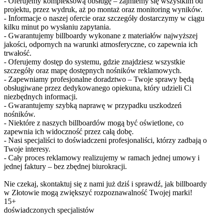
- Oferujemy kompleksową obsługę – zajmiemy się wszystkim od
projektu, przez wydruk, aż po montaż oraz monitoring wyników.
- Informacje o naszej ofercie oraz szczegóły dostarczymy w ciągu
kilku minut po wysłaniu zapytania.
- Gwarantujemy billboardy wykonane z materiałów najwyższej
jakości, odpornych na warunki atmosferyczne, co zapewnia ich
trwałość.
- Oferujemy dostęp do systemu, gdzie znajdziesz wszystkie
szczegóły oraz mapę dostępnych nośników reklamowych.
- Zapewniamy profesjonalne doradztwo – Twoje sprawy będą
obsługiwane przez dedykowanego opiekuna, który udzieli Ci
niezbędnych informacji.
- Gwarantujemy szybką naprawę w przypadku uszkodzeń
nośników.
- Niektóre z naszych billboardów mogą być oświetlone, co
zapewnia ich widoczność przez całą dobę.
- Nasi specjaliści to doświadczeni profesjonaliści, którzy zadbają o
Twoje interesy.
- Cały proces reklamowy realizujemy w ramach jednej umowy i
jednej faktury – bez zbędnej biurokracji.
Nie czekaj, skontaktuj się z nami już dziś i sprawdź, jak billboardy
w Złotowie mogą zwiększyć rozpoznawalność Twojej marki!
15+
doświadczonych specjalistów