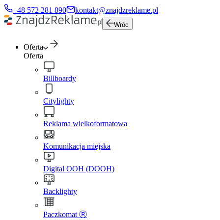
+48 572 281 890
kontakt@znajdzreklame.pl
Wróc
Oferta
Oferta
Billboardy
Citylighty
Reklama wielkoformatowa
Komunikacja miejska
Digital OOH (DOOH)
Backlighty
Paczkomat Ⓡ