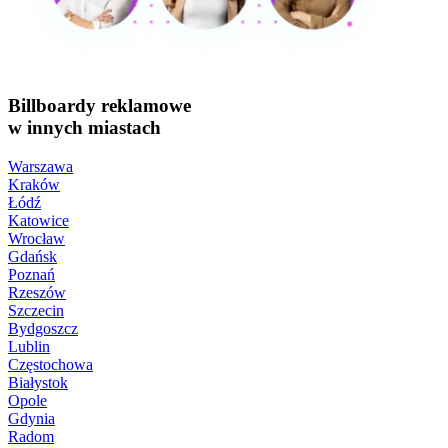
Billboardy reklamowe
w innych miastach
Warszawa
Kraków
Łódź
Katowice
Wrocław
Gdańsk
Poznań
Rzeszów
Szczecin
Bydgoszcz
Lublin
Częstochowa
Białystok
Opole
Gdynia
Radom