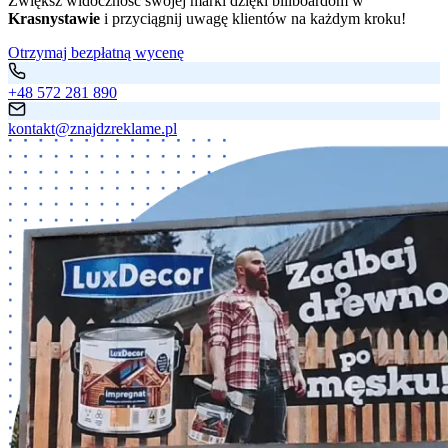
Zwiększ widoczność swojej marki dzięki billboardom w
Krasnystawie
i przyciągnij uwagę klientów na każdym kroku!
Otrzymaj bezpłatną wycenę
+48 572 281 890
kontakt@znajdzreklame.pl