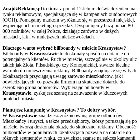
ZnajdźReklamę.pl
to firma z ponad 12-letnim doświadczeniem na
rynku reklamowym, specjalizująca się w kampaniach outdoorowych
(OOH). Pomagamy markom wyróżniać się w przestrzeni miejskiej,
wspierając ich marketing i sprzedaż. Dysponujemy bazą ponad 80
000 nośników w całej Polsce, działając zarówno w dużych
miastach, jak i w mniejszych miejscowościach.
Dlaczego warto wybrać billboardy w mieście Krasnystaw?
Billboardy w
Krasnystawie
to doskonały sposób na dotarcie do
potencjalnych klientów. Ruch w mieście, szczególnie w okolicy ulic
takich jak Złota, Piłsudskiego czy Konopnickiej, stwarza idealne
warunki do umieszczenia reklamy. Billboardy znajdujące się w tych
lokalizacjach przyciągają uwagę zarówno mieszkańców, jak i
odwiedzających, co pozwala firmom na skuteczne dotarcie do
szerokiego grona odbiorców. Wybierając billboardy w
Krasnystawie
, zyskujesz szansę na zauważenie w kluczowych
punktach miasta.
Planujesz kampanię w Krasnystaw? To dobry wybór.
W
Krasnystawie
znajdziesz zróżnicowaną grupę odbiorców.
Mieszkańcy i turyści, a także przedsiębiorcy, którzy poruszają się po
mieście, tworzą doskonałą okazję do skutecznej reklamy. Obecność
billboardów w popularnych lokalizacjach pozwala na dotarcie do
różnych segmentów rynku, co zwiększa szanse na sukces kampanii.