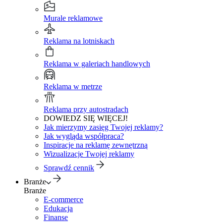
Murale reklamowe
Reklama na lotniskach
Reklama w galeriach handlowych
Reklama w metrze
Reklama przy autostradach
DOWIEDZ SIĘ WIĘCEJ!
Jak mierzymy zasięg Twojej reklamy?
Jak wygląda współpraca?
Inspiracje na reklamę zewnętrzną
Wizualizacje Twojej reklamy
Sprawdź cennik
Branże
Branże
E-commerce
Edukacja
Finanse