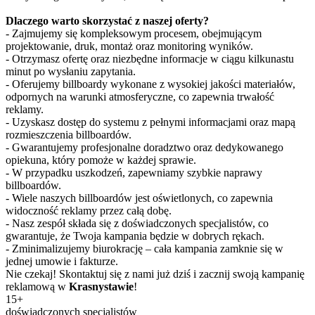
Dlaczego warto skorzystać z naszej oferty?
- Zajmujemy się kompleksowym procesem, obejmującym
projektowanie, druk, montaż oraz monitoring wyników.
- Otrzymasz ofertę oraz niezbędne informacje w ciągu kilkunastu
minut po wysłaniu zapytania.
- Oferujemy billboardy wykonane z wysokiej jakości materiałów,
odpornych na warunki atmosferyczne, co zapewnia trwałość
reklamy.
- Uzyskasz dostęp do systemu z pełnymi informacjami oraz mapą
rozmieszczenia billboardów.
- Gwarantujemy profesjonalne doradztwo oraz dedykowanego
opiekuna, który pomoże w każdej sprawie.
- W przypadku uszkodzeń, zapewniamy szybkie naprawy
billboardów.
- Wiele naszych billboardów jest oświetlonych, co zapewnia
widoczność reklamy przez całą dobę.
- Nasz zespół składa się z doświadczonych specjalistów, co
gwarantuje, że Twoja kampania będzie w dobrych rękach.
- Zminimalizujemy biurokrację – cała kampania zamknie się w
jednej umowie i fakturze.
Nie czekaj! Skontaktuj się z nami już dziś i zacznij swoją kampanię
reklamową w
Krasnystawie
!
15+
doświadczonych specjalistów