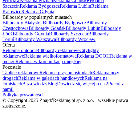
Wrocław
Reklama Poznań
Reklama Gdańsk
Reklama
Szczecin
Reklama Bydgoszcz
Reklama Lublin
Reklama
Katowice
Reklama Gdynia
Billboardy w popularnych miastach
Billboardy Białystok
Billboardy Bydgoszcz
Billboardy
Częstochowa
Billboardy Gdańsk
Billboardy Lublin
Billboardy
Łódź
Billboardy Gdynia
Billboardy Szczecin
Billboardy
Toruń
Billboardy Warszawa
Billboardy Wrocław
Oferta
Reklama outdoor
Billboardy reklamowe
Citylighty
reklamowe
Reklama wielkoformatowa
Reklama DOOH
Reklama w
metrze
Reklama w komunikacji miejskiej
Pozostałe
Tablice reklamowe
Reklama przy autostradach
Reklama przy
drogach
Reklama w galeriach handlowych
Reklama na
lotniskach
Baza wiedzy
Blog
Dowiedz się więcej o nas!
Pracuj z
nami!
Polityka prywatności
© Copyright 2025 ZnajdźReklamę.pl sp. z o.o. - wszelkie prawa
zastrzeżone.