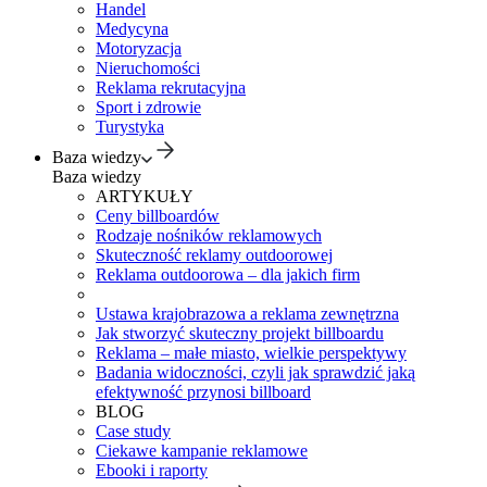
Handel
Medycyna
Motoryzacja
Nieruchomości
Reklama rekrutacyjna
Sport i zdrowie
Turystyka
Baza wiedzy
Baza wiedzy
ARTYKUŁY
Ceny billboardów
Rodzaje nośników reklamowych
Skuteczność reklamy outdoorowej
Reklama outdoorowa – dla jakich firm
Ustawa krajobrazowa a reklama zewnętrzna
Jak stworzyć skuteczny projekt billboardu
Reklama – małe miasto, wielkie perspektywy
Badania widoczności, czyli jak sprawdzić jaką
efektywność przynosi billboard
BLOG
Case study
Ciekawe kampanie reklamowe
Ebooki i raporty