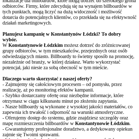
lokalizacje dla billboardów, które mogą dotrzeć do szerokiego grona
odbiorców. Firmy, które zdecydują się na wynajem billboardów w
tych punktach, mogą liczyć na dużą widoczność i możliwość
dotarcia do potencjalnych klientów, co przekłada się na efektywność
działań marketingowych.
Planujesz kampanię w Konstantynów Łódzki? To dobry
wybór.
W
Konstantynowie Łódzkim
możesz dotrzeć do zróżnicowanej
grupy odbiorców, w tym mieszkańców, przejezdnych oraz osób
odwiedzających miasto. Billboardy to świetny sposób na promocję,
niezależnie od branży, w której działasz. Warto wykorzystać
potencjał, jaki niesie za sobą obecność w tym mieście.
Dlaczego warto skorzystać z naszej oferty?
- Zajmujemy się całościowym procesem – od pomysłu, przez
realizację, aż po monitoring efektów kampanii.
- Szybko dostarczamy ofertę oraz niezbędne informacje, które
otrzymasz w ciągu kilkunastu minut po złożeniu zapytania.
- Nasze billboardy są wykonane z wysokiej jakości materiałów, co
zapewnia ich trwałość i odporność na warunki atmosferyczne.
- Oferujemy dostęp do systemu, gdzie znajdziesz szczegóły oraz
mapę rozmieszczenia billboardów w
Konstantynowie Łódzkim
.
- Gwarantujemy profesjonalne doradztwo, a dedykowany opiekun
zajmie się Twoimi sprawami.