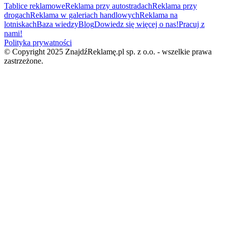
Tablice reklamowe
Reklama przy autostradach
Reklama przy
drogach
Reklama w galeriach handlowych
Reklama na
lotniskach
Baza wiedzy
Blog
Dowiedz się więcej o nas!
Pracuj z
nami!
Polityka prywatności
© Copyright 2025 ZnajdźReklamę.pl sp. z o.o. - wszelkie prawa
zastrzeżone.