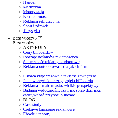
Handel
Medycyna
Motoryzacja
Nieruchomości
Reklama rekrutacyjna
Sport i zdrowie
Turystyka
Baza wiedzy
Baza wiedzy
ARTYKUŁY
Ceny billboardów
Rodzaje nośników reklamowych
Skuteczność reklamy outdoorowej
Reklama outdoorowa – dla jakich firm
Ustawa krajobrazowa a reklama zewnętrzna
Jak stworzyć skuteczny projekt billboardu
Reklama – małe miasto, wielkie perspektywy
Badania widoczności, czyli jak sprawdzić jaką
efektywność przynosi billboard
BLOG
Case study
Ciekawe kampanie reklamowe
Ebooki i raporty