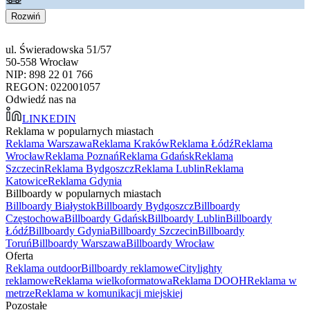
Rozwiń
ul. Świeradowska 51/57
50-558 Wrocław
NIP: 898 22 01 766
REGON: 022001057
Odwiedź nas na
LINKEDIN
Reklama w popularnych miastach
Reklama Warszawa
Reklama Kraków
Reklama Łódź
Reklama
Wrocław
Reklama Poznań
Reklama Gdańsk
Reklama
Szczecin
Reklama Bydgoszcz
Reklama Lublin
Reklama
Katowice
Reklama Gdynia
Billboardy w popularnych miastach
Billboardy Białystok
Billboardy Bydgoszcz
Billboardy
Częstochowa
Billboardy Gdańsk
Billboardy Lublin
Billboardy
Łódź
Billboardy Gdynia
Billboardy Szczecin
Billboardy
Toruń
Billboardy Warszawa
Billboardy Wrocław
Oferta
Reklama outdoor
Billboardy reklamowe
Citylighty
reklamowe
Reklama wielkoformatowa
Reklama DOOH
Reklama w
metrze
Reklama w komunikacji miejskiej
Pozostałe