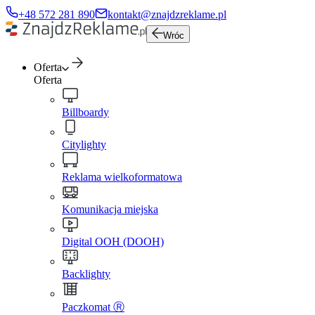
+48 572 281 890
kontakt@znajdzreklame.pl
Wróc
Oferta
Oferta
Billboardy
Citylighty
Reklama wielkoformatowa
Komunikacja miejska
Digital OOH (DOOH)
Backlighty
Paczkomat Ⓡ