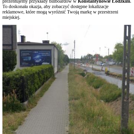
prezentujemy przykłady billboardów w
Konstantynowie Łódzkim
.
To doskonała okazja, aby zobaczyć dostępne lokalizacje
reklamowe, które mogą wyróżnić Twoją markę w przestrzeni
miejskiej.