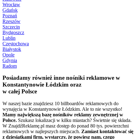
Wrocław
Gdańsk
Poznań
Rzeszów
Szczecin
Bydgoszcz
Lublin
Częstochowa
Białystok
Opole
Gdynia
Radom
Posiadamy również inne nośniki reklamowe w
Konstantynowie Łódzkim oraz
w całej Polsce
W naszej bazie znajdziesz 10 billboardów reklamowych do
wynajęcia w Konstantynowie Łódzkim. Ale to nie wszystko!
Mamy największą bazę nośników reklamy zewnętrznej w
Polsce.
Szukasz lokalizacji w kilku miastach? Świetnie się składa.
W ZnajdźReklamę.pl masz dostęp do ponad 80 tys. powierzchni
reklamowych w najlepszych miejscach.
Zamiast kontaktować się
z dziesiątkami firm, wystarczy, że powiesz nam, czego