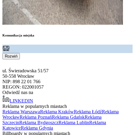
Komunikacja miejska
Rozwiń
ul. Świeradowska 51/57
50-558 Wrocław
NIP: 898 22 01 766
REGON: 022001057
Odwiedź nas na
LINKEDIN
Reklama w popularnych miastach
Reklama Warszawa
Reklama Kraków
Reklama Łódź
Reklama
Wrocław
Reklama Poznań
Reklama Gdańsk
Reklama
Szczecin
Reklama Bydgoszcz
Reklama Lublin
Reklama
Katowice
Reklama Gdynia
Billboardy w popularnych miastach