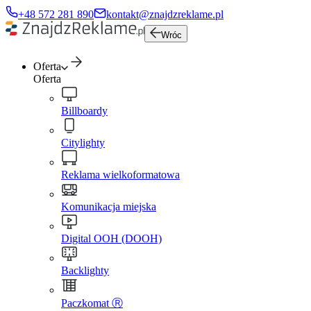
+48 572 281 890
kontakt@znajdzreklame.pl
Wróc
Oferta
Oferta
Billboardy
Citylighty
Reklama wielkoformatowa
Komunikacja miejska
Digital OOH (DOOH)
Backlighty
Paczkomat Ⓡ