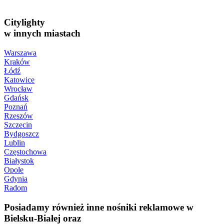
Citylighty
w innych miastach
Warszawa
Kraków
Łódź
Katowice
Wrocław
Gdańsk
Poznań
Rzeszów
Szczecin
Bydgoszcz
Lublin
Częstochowa
Białystok
Opole
Gdynia
Radom
Posiadamy również inne nośniki reklamowe w
Bielsku-Białej oraz