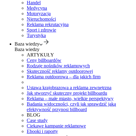
Handel
Medycyna
Motoryzacja
Nieruchomości
Reklama rekrutacyjna
Sport i zdrowie
Turystyka
Baza wiedzy
Baza wiedzy
ARTYKUŁY
Ceny billboardów
Rodzaje nośników reklamowych
Skuteczność reklamy outdoorowej
Reklama outdoorowa – dla jakich firm
Ustawa krajobrazowa a reklama zewnętrzna
Jak stworzyć skuteczny projekt billboardu
Reklama – małe miasto, wielkie perspektywy
Badania widoczności, czyli jak sprawdzić jaką
efektywność przynosi billboard
BLOG
Case study
Ciekawe kampanie reklamowe
Ebooki i raporty