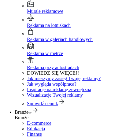
Murale reklamowe
Reklama na lotniskach
Reklama w galeriach handlowych
Reklama w metrze
Reklama przy autostradach
DOWIEDZ SIĘ WIĘCEJ!
Jak mierzymy zasięg Twojej reklamy?
Jak wygląda współpraca?
Inspiracje na reklamę zewnętrzną
Wizualizacje Twojej reklamy
Sprawdź cennik
Branże
Branże
E-commerce
Edukacja
Finanse