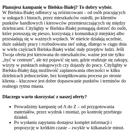
Planujesz kampanię w Bielsku-Białej? To dobry wybór.
W Bielsku-Białej odbiorcy są zróżnicowani – od osób pracujących
w usługach i biurach, przez mieszkańców osiedli, po klientów
punktów handlowych i kierowców przemieszczających się między
dzielnicami. Citylighty w Bielsku-Białej pomagają dotrzeć do osób,
które poruszają się pieszo, korzystają z komunikacji miejskiej albo
przesiadają się w ważnych węzłach. W mieście działają uczelnie,
duże zakłady pracy i rozbudowana sieć usług, dlatego w ciągu dnia
w wielu częściach Bielska-Białej widać stały przepływ ludzi. Jeśli
Twoja oferta jest kierowana do mieszkańców, ważne jest nie tylko
„być w centrum”, ale też pojawić się tam, gdzie realizuje się zakupy,
wizyty w punktach usługowych czy dojazdy do pracy. Citylighty w
Bielsku-Białej dają możliwość zaplanowania obecności w kilku
dzielnicach jednocześnie, bez komplikowania procesu po stronie
klienta – kluczowe jest dobre dopasowanie punktów i terminów do
realnego rytmu miasta.
Dlaczego warto skorzystać z naszej oferty?
Prowadzimy kampanię od A do Z – od przygotowania
materiałów, przez wydruk i montaż, po kontrolę przebiegu
działań.
Po wysłaniu zapytania dostajesz komplet informacji i
propozycję w krótkim czasie – zwykle w kilkanaście minut.