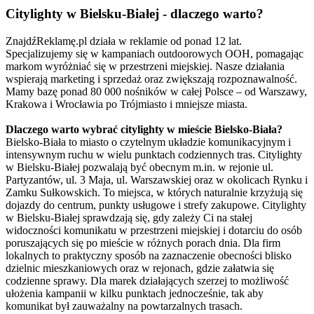
Citylighty w Bielsku-Białej - dlaczego warto?
ZnajdźReklamę.pl działa w reklamie od ponad 12 lat.
Specjalizujemy się w kampaniach outdoorowych OOH, pomagając
markom wyróżniać się w przestrzeni miejskiej. Nasze działania
wspierają marketing i sprzedaż oraz zwiększają rozpoznawalność.
Mamy bazę ponad 80 000 nośników w całej Polsce – od Warszawy,
Krakowa i Wrocławia po Trójmiasto i mniejsze miasta.
Dlaczego warto wybrać citylighty w mieście Bielsko-Biała?
Bielsko-Biała to miasto o czytelnym układzie komunikacyjnym i
intensywnym ruchu w wielu punktach codziennych tras. Citylighty
w Bielsku-Białej pozwalają być obecnym m.in. w rejonie ul.
Partyzantów, ul. 3 Maja, ul. Warszawskiej oraz w okolicach Rynku i
Zamku Sułkowskich. To miejsca, w których naturalnie krzyżują się
dojazdy do centrum, punkty usługowe i strefy zakupowe. Citylighty
w Bielsku-Białej sprawdzają się, gdy zależy Ci na stałej
widoczności komunikatu w przestrzeni miejskiej i dotarciu do osób
poruszających się po mieście w różnych porach dnia. Dla firm
lokalnych to praktyczny sposób na zaznaczenie obecności blisko
dzielnic mieszkaniowych oraz w rejonach, gdzie załatwia się
codzienne sprawy. Dla marek działających szerzej to możliwość
ułożenia kampanii w kilku punktach jednocześnie, tak aby
komunikat był zauważalny na powtarzalnych trasach.