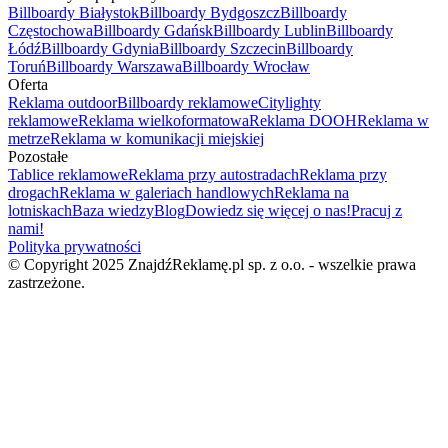
Billboardy Białystok
Billboardy Bydgoszcz
Billboardy
Częstochowa
Billboardy Gdańsk
Billboardy Lublin
Billboardy
Łódź
Billboardy Gdynia
Billboardy Szczecin
Billboardy
Toruń
Billboardy Warszawa
Billboardy Wrocław
Oferta
Reklama outdoor
Billboardy reklamowe
Citylighty
reklamowe
Reklama wielkoformatowa
Reklama DOOH
Reklama w
metrze
Reklama w komunikacji miejskiej
Pozostałe
Tablice reklamowe
Reklama przy autostradach
Reklama przy
drogach
Reklama w galeriach handlowych
Reklama na
lotniskach
Baza wiedzy
Blog
Dowiedz się więcej o nas!
Pracuj z
nami!
Polityka prywatności
© Copyright 2025 ZnajdźReklamę.pl sp. z o.o. - wszelkie prawa
zastrzeżone.