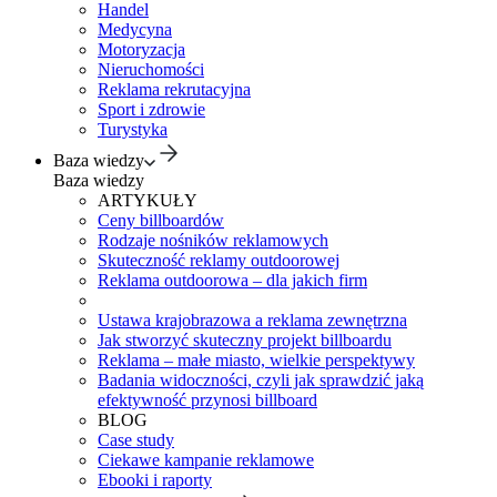
Handel
Medycyna
Motoryzacja
Nieruchomości
Reklama rekrutacyjna
Sport i zdrowie
Turystyka
Baza wiedzy
Baza wiedzy
ARTYKUŁY
Ceny billboardów
Rodzaje nośników reklamowych
Skuteczność reklamy outdoorowej
Reklama outdoorowa – dla jakich firm
Ustawa krajobrazowa a reklama zewnętrzna
Jak stworzyć skuteczny projekt billboardu
Reklama – małe miasto, wielkie perspektywy
Badania widoczności, czyli jak sprawdzić jaką
efektywność przynosi billboard
BLOG
Case study
Ciekawe kampanie reklamowe
Ebooki i raporty