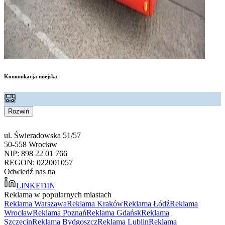
Komunikacja miejska
Rozwiń
ul. Świeradowska 51/57
50-558 Wrocław
NIP: 898 22 01 766
REGON: 022001057
Odwiedź nas na
LINKEDIN
Reklama w popularnych miastach
Reklama Warszawa
Reklama Kraków
Reklama Łódź
Reklama
Wrocław
Reklama Poznań
Reklama Gdańsk
Reklama
Szczecin
Reklama Bydgoszcz
Reklama Lublin
Reklama