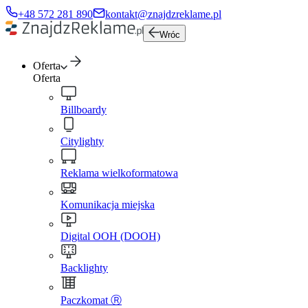
+48 572 281 890
kontakt@znajdzreklame.pl
Wróc
Oferta
Oferta
Billboardy
Citylighty
Reklama wielkoformatowa
Komunikacja miejska
Digital OOH (DOOH)
Backlighty
Paczkomat Ⓡ