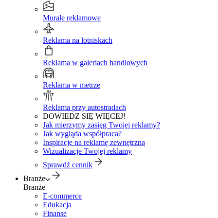
Murale reklamowe
Reklama na lotniskach
Reklama w galeriach handlowych
Reklama w metrze
Reklama przy autostradach
DOWIEDZ SIĘ WIĘCEJ!
Jak mierzymy zasięg Twojej reklamy?
Jak wygląda współpraca?
Inspiracje na reklamę zewnętrzną
Wizualizacje Twojej reklamy
Sprawdź cennik
Branże
Branże
E-commerce
Edukacja
Finanse