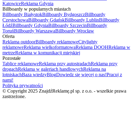
Katowice
Reklama Gdynia
Billboardy w popularnych miastach
Billboardy Białystok
Billboardy Bydgoszcz
Billboardy
Częstochowa
Billboardy Gdańsk
Billboardy Lublin
Billboardy
Łódź
Billboardy Gdynia
Billboardy Szczecin
Billboardy
Toruń
Billboardy Warszawa
Billboardy Wrocław
Oferta
Reklama outdoor
Billboardy reklamowe
Citylighty
reklamowe
Reklama wielkoformatowa
Reklama DOOH
Reklama w
metrze
Reklama w komunikacji miejskiej
Pozostałe
Tablice reklamowe
Reklama przy autostradach
Reklama przy
drogach
Reklama w galeriach handlowych
Reklama na
lotniskach
Baza wiedzy
Blog
Dowiedz się więcej o nas!
Pracuj z
nami!
Polityka prywatności
© Copyright 2025 ZnajdźReklamę.pl sp. z o.o. - wszelkie prawa
zastrzeżone.