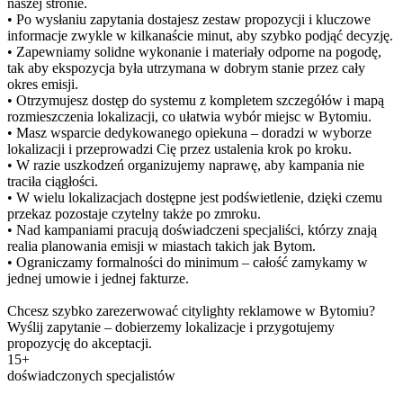
naszej stronie.
• Po wysłaniu zapytania dostajesz zestaw propozycji i kluczowe
informacje zwykle w kilkanaście minut, aby szybko podjąć decyzję.
• Zapewniamy solidne wykonanie i materiały odporne na pogodę,
tak aby ekspozycja była utrzymana w dobrym stanie przez cały
okres emisji.
• Otrzymujesz dostęp do systemu z kompletem szczegółów i mapą
rozmieszczenia lokalizacji, co ułatwia wybór miejsc w Bytomiu.
• Masz wsparcie dedykowanego opiekuna – doradzi w wyborze
lokalizacji i przeprowadzi Cię przez ustalenia krok po kroku.
• W razie uszkodzeń organizujemy naprawę, aby kampania nie
traciła ciągłości.
• W wielu lokalizacjach dostępne jest podświetlenie, dzięki czemu
przekaz pozostaje czytelny także po zmroku.
• Nad kampaniami pracują doświadczeni specjaliści, którzy znają
realia planowania emisji w miastach takich jak Bytom.
• Ograniczamy formalności do minimum – całość zamykamy w
jednej umowie i jednej fakturze.
Chcesz szybko zarezerwować citylighty reklamowe w Bytomiu?
Wyślij zapytanie – dobierzemy lokalizacje i przygotujemy
propozycję do akceptacji.
15+
doświadczonych specjalistów