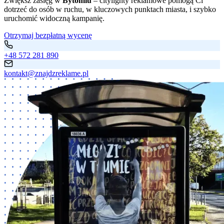
Zwiększ zasięg w
Bytomiu
– citylighty reklamowe pomogą Ci
dotrzeć do osób w ruchu, w kluczowych punktach miasta, i szybko
uruchomić widoczną kampanię.
Otrzymaj bezpłatną wycenę
+48 572 281 890
kontakt@znajdzreklame.pl