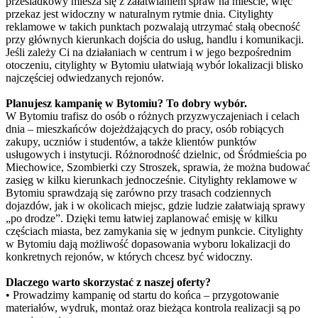
przesiadkowy miesza się z załatwianiem spraw na mieście, więc
przekaz jest widoczny w naturalnym rytmie dnia. Citylighty
reklamowe w takich punktach pozwalają utrzymać stałą obecność
przy głównych kierunkach dojścia do usług, handlu i komunikacji.
Jeśli zależy Ci na działaniach w centrum i w jego bezpośrednim
otoczeniu, citylighty w Bytomiu ułatwiają wybór lokalizacji blisko
najczęściej odwiedzanych rejonów.
Planujesz kampanię w Bytomiu? To dobry wybór.
W Bytomiu trafisz do osób o różnych przyzwyczajeniach i celach
dnia – mieszkańców dojeżdżających do pracy, osób robiących
zakupy, uczniów i studentów, a także klientów punktów
usługowych i instytucji. Różnorodność dzielnic, od Śródmieścia po
Miechowice, Szombierki czy Stroszek, sprawia, że można budować
zasięg w kilku kierunkach jednocześnie. Citylighty reklamowe w
Bytomiu sprawdzają się zarówno przy trasach codziennych
dojazdów, jak i w okolicach miejsc, gdzie ludzie załatwiają sprawy
„po drodze”. Dzięki temu łatwiej zaplanować emisję w kilku
częściach miasta, bez zamykania się w jednym punkcie. Citylighty
w Bytomiu dają możliwość dopasowania wyboru lokalizacji do
konkretnych rejonów, w których chcesz być widoczny.
Dlaczego warto skorzystać z naszej oferty?
• Prowadzimy kampanię od startu do końca – przygotowanie
materiałów, wydruk, montaż oraz bieżąca kontrola realizacji są po