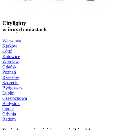
Citylighty
w innych miastach
Warszawa
Kraków
Łódź
Katowice
Wrocław
Gdańsk
Poznań
Rzeszów
Szczecin
Bydgoszcz
Lublin
Częstochowa
Białystok
Opole
Gdynia
Radom