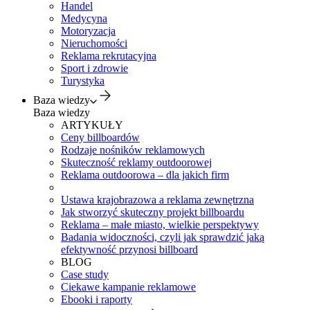
Handel
Medycyna
Motoryzacja
Nieruchomości
Reklama rekrutacyjna
Sport i zdrowie
Turystyka
Baza wiedzy
Baza wiedzy
ARTYKUŁY
Ceny billboardów
Rodzaje nośników reklamowych
Skuteczność reklamy outdoorowej
Reklama outdoorowa – dla jakich firm
Ustawa krajobrazowa a reklama zewnętrzna
Jak stworzyć skuteczny projekt billboardu
Reklama – małe miasto, wielkie perspektywy
Badania widoczności, czyli jak sprawdzić jaką
efektywność przynosi billboard
BLOG
Case study
Ciekawe kampanie reklamowe
Ebooki i raporty