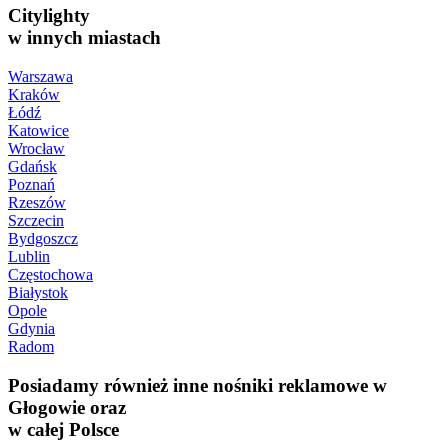
Citylighty
w innych miastach
Warszawa
Kraków
Łódź
Katowice
Wrocław
Gdańsk
Poznań
Rzeszów
Szczecin
Bydgoszcz
Lublin
Częstochowa
Białystok
Opole
Gdynia
Radom
Posiadamy również inne nośniki reklamowe w
Głogowie oraz
w całej Polsce