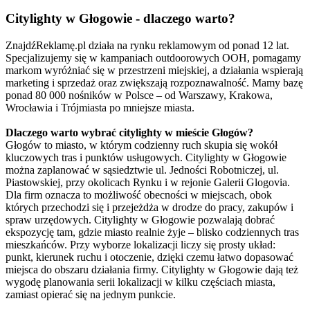
Citylighty w Głogowie - dlaczego warto?
ZnajdźReklamę.pl działa na rynku reklamowym od ponad 12 lat.
Specjalizujemy się w kampaniach outdoorowych OOH, pomagamy
markom wyróżniać się w przestrzeni miejskiej, a działania wspierają
marketing i sprzedaż oraz zwiększają rozpoznawalność. Mamy bazę
ponad 80 000 nośników w Polsce – od Warszawy, Krakowa,
Wrocławia i Trójmiasta po mniejsze miasta.
Dlaczego warto wybrać citylighty w mieście Głogów?
Głogów to miasto, w którym codzienny ruch skupia się wokół
kluczowych tras i punktów usługowych. Citylighty w Głogowie
można zaplanować w sąsiedztwie ul. Jedności Robotniczej, ul.
Piastowskiej, przy okolicach Rynku i w rejonie Galerii Glogovia.
Dla firm oznacza to możliwość obecności w miejscach, obok
których przechodzi się i przejeżdża w drodze do pracy, zakupów i
spraw urzędowych. Citylighty w Głogowie pozwalają dobrać
ekspozycję tam, gdzie miasto realnie żyje – blisko codziennych tras
mieszkańców. Przy wyborze lokalizacji liczy się prosty układ:
punkt, kierunek ruchu i otoczenie, dzięki czemu łatwo dopasować
miejsca do obszaru działania firmy. Citylighty w Głogowie dają też
wygodę planowania serii lokalizacji w kilku częściach miasta,
zamiast opierać się na jednym punkcie.