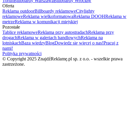
Toruń
Billboardy Warszawa
Billboardy Wrocław
Oferta
Reklama outdoor
Billboardy reklamowe
Citylighty
reklamowe
Reklama wielkoformatowa
Reklama DOOH
Reklama w
metrze
Reklama w komunikacji miejskiej
Pozostałe
Tablice reklamowe
Reklama przy autostradach
Reklama przy
drogach
Reklama w galeriach handlowych
Reklama na
lotniskach
Baza wiedzy
Blog
Dowiedz się więcej o nas!
Pracuj z
nami!
Polityka prywatności
© Copyright 2025 ZnajdźReklamę.pl sp. z o.o. - wszelkie prawa
zastrzeżone.