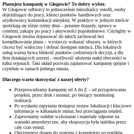
Planujesz kampanię w Głogowie? To dobry wybór.
W Głogowie odbiorcy to jednocześnie mieszkańcy osiedli, osoby
dojeżdżające do pracy, klienci punktów handlowych oraz
użytkownicy komunikacji miejskiej. W praktyce w jednym mieście
spotykają się różne rytmy dnia – poranne dojazdy, sprawy w
centrum, zakupy po pracy i aktywności popołudniowe. Citylighty w
Głogowie można dopasować do takich zachowań bez
komplikowania planu – wystarczy wskazać obszary, w których
chcesz być widoczny i dobrać dostępne miejsca. Dla lokalnych
usług ważna bywa bliskość punktów codziennych decyzji, a dla
firm działających szerzej – możliwość ułożenia stałej obecności w
kilku rejonach. Taki układ pozwala zaplanować kampanię spójnie i
czytelnie w ramach jednego miasta.
Dlaczego warto skorzystać z naszej oferty?
Przeprowadzamy kampanię od A do Z – od przygotowania
projektu, przez druk i montaż, po bieżący monitoring
realizacji.
Po wysłaniu zapytania dostajesz zestaw lokalizacji i kluczowe
informacje w kilkanaście minut, bez przeciągania ustaleń.
Zapewniamy solidne wykonanie i materiały odporne na
warunki atmosferyczne, aby ekspozycja była stabilna przez
cały czas emisji.
Otrzymujesz dostęp do systemu z kompletem szczegółów