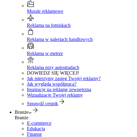
Murale reklamowe
Reklama na lotniskach
Reklama w galeriach handlowych
Reklama w metrze
Reklama przy autostradach
DOWIEDZ SIĘ WIĘCEJ!
Jak mierzymy zasięg Twojej reklamy?
Jak wygląda współpraca?
Inspiracje na reklamę zewnętrzną
Wizualizacje Twojej reklamy
Sprawdź cennik
Branże
Branże
E-commerce
Edukacja
Finanse