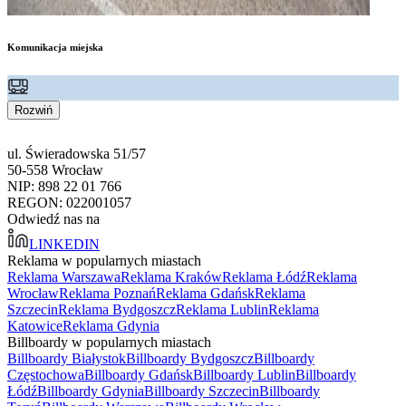
Komunikacja miejska
Rozwiń
ul. Świeradowska 51/57
50-558 Wrocław
NIP: 898 22 01 766
REGON: 022001057
Odwiedź nas na
LINKEDIN
Reklama w popularnych miastach
Reklama Warszawa
Reklama Kraków
Reklama Łódź
Reklama
Wrocław
Reklama Poznań
Reklama Gdańsk
Reklama
Szczecin
Reklama Bydgoszcz
Reklama Lublin
Reklama
Katowice
Reklama Gdynia
Billboardy w popularnych miastach
Billboardy Białystok
Billboardy Bydgoszcz
Billboardy
Częstochowa
Billboardy Gdańsk
Billboardy Lublin
Billboardy
Łódź
Billboardy Gdynia
Billboardy Szczecin
Billboardy