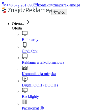
+48 572 281 890
kontakt@znajdzreklame.pl
Wróc
Oferta
Oferta
Billboardy
Citylighty
Reklama wielkoformatowa
Komunikacja miejska
Digital OOH (DOOH)
Backlighty
Paczkomat Ⓡ