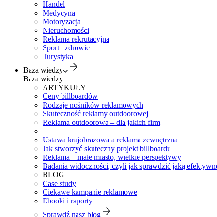
Handel
Medycyna
Motoryzacja
Nieruchomości
Reklama rekrutacyjna
Sport i zdrowie
Turystyka
Baza wiedzy
Baza wiedzy
ARTYKUŁY
Ceny billboardów
Rodzaje nośników reklamowych
Skuteczność reklamy outdoorowej
Reklama outdoorowa – dla jakich firm
Ustawa krajobrazowa a reklama zewnętrzna
Jak stworzyć skuteczny projekt billboardu
Reklama – małe miasto, wielkie perspektywy
Badania widoczności, czyli jak sprawdzić jaką efektywno
BLOG
Case study
Ciekawe kampanie reklamowe
Ebooki i raporty
Sprawdź nasz blog