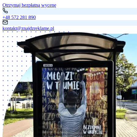
Otrzymaj bezpłatną wycenę
+48 572 281 890
kontakt@znajdzreklame.pl