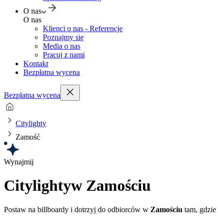
O nas
O nas
Klienci o nas - Referencje
Poznajmy się
Media o nas
Pracuj z nami
Kontakt
Bezpłatna wycena
Bezpłatna wycena
Citylighty
Zamość
Wynajmij
Citylighty
w Zamościu
Postaw na billboardy i dotrzyj do odbiorców w
Zamościu
tam, gdzie 