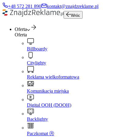
+48 572 281 890
kontakt@znajdzreklame.pl
Wróc
Oferta
Oferta
Billboardy
Citylighty
Reklama wielkoformatowa
Komunikacja miejska
Digital OOH (DOOH)
Backlighty
Paczkomat Ⓡ