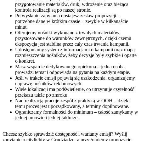
przygotowanie materiałów, druk, wdrożenie oraz bieżąca
kontrola realizacji są po naszej stronie.
Po wysłaniu zapytania dostajesz zestaw propozycji i
potrzebne dane w krótkim czasie – zwykle w kilkanaście
minut.
Oferujemy nośniki wykonane z trwałych materiałów,
przystosowane do warunków zewnętrznych, dzięki czemu
ekspozycja jest stabilna przez cały czas trwania kampanii.
Udostępniamy system z informacjami o kampanii oraz mapą
rozmieszczenia nośników, żeby decyzje były szybkie i oparte
o konkret.
Masz wsparcie dedykowanego opiekuna – jedna osoba
prowadzi temat i odpowiada na pytania na każdym etapie.
Jeśli w trakcie emisji pojawią się uszkodzenia, organizujemy
naprawę nośników reklamowych.
Wiele lokalizacji ma podświetlenie, co utrzymuje czytelność
przekazu także po zmroku.
Nad realizacją pracuje zespół z praktyką w OOH – dzięki
temu proces jest uporządkowany, a terminy dopilnowane.
Ograniczamy formalności do minimum – całość zamykamy w
jednej umowie i jednej fakturze.
Chcesz szybko sprawdzić dostępność i warianty emisji? Wyślij
zapytanie o citylighty w Grudziądzu, a przygotujemy propozycje