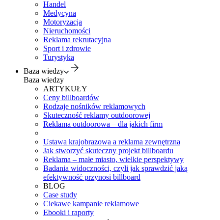
Handel
Medycyna
Motoryzacja
Nieruchomości
Reklama rekrutacyjna
Sport i zdrowie
Turystyka
Baza wiedzy
Baza wiedzy
ARTYKUŁY
Ceny billboardów
Rodzaje nośników reklamowych
Skuteczność reklamy outdoorowej
Reklama outdoorowa – dla jakich firm
Ustawa krajobrazowa a reklama zewnętrzna
Jak stworzyć skuteczny projekt billboardu
Reklama – małe miasto, wielkie perspektywy
Badania widoczności, czyli jak sprawdzić jaką
efektywność przynosi billboard
BLOG
Case study
Ciekawe kampanie reklamowe
Ebooki i raporty