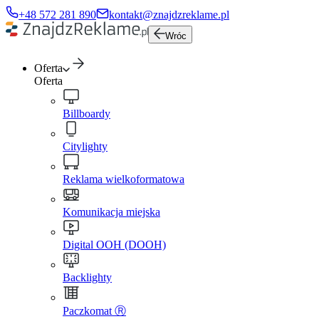
+48 572 281 890
kontakt@znajdzreklame.pl
Wróc
Oferta
Oferta
Billboardy
Citylighty
Reklama wielkoformatowa
Komunikacja miejska
Digital OOH (DOOH)
Backlighty
Paczkomat Ⓡ