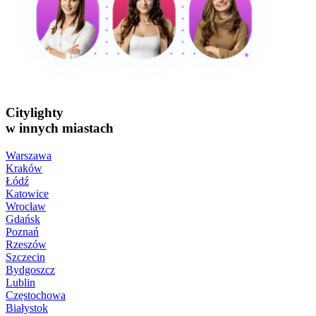
Citylighty
w innych miastach
Warszawa
Kraków
Łódź
Katowice
Wrocław
Gdańsk
Poznań
Rzeszów
Szczecin
Bydgoszcz
Lublin
Częstochowa
Białystok