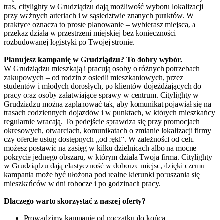
tras, citylighty w Grudziądzu dają możliwość wyboru lokalizacji
przy ważnych arteriach i w sąsiedztwie znanych punktów. W
praktyce oznacza to proste planowanie – wybierasz miejsca, a
przekaz działa w przestrzeni miejskiej bez konieczności
rozbudowanej logistyki po Twojej stronie.
Planujesz kampanię w Grudziądzu? To dobry wybór.
W Grudziądzu mieszkają i pracują osoby o różnych potrzebach
zakupowych – od rodzin z osiedli mieszkaniowych, przez
studentów i młodych dorosłych, po klientów dojeżdżających do
pracy oraz osoby załatwiające sprawy w centrum. Citylighty w
Grudziądzu można zaplanować tak, aby komunikat pojawiał się na
trasach codziennych dojazdów i w punktach, w których mieszkańcy
regularnie wracają. To podejście sprawdza się przy promocjach
okresowych, otwarciach, komunikatach o zmianie lokalizacji firmy
czy ofercie usług dostępnych „od ręki”. W zależności od celu
możesz postawić na zasięg w kilku dzielnicach albo na mocne
pokrycie jednego obszaru, w którym działa Twoja firma. Citylighty
w Grudziądzu dają elastyczność w doborze miejsc, dzięki czemu
kampania może być ułożona pod realne kierunki poruszania się
mieszkańców w dni robocze i po godzinach pracy.
Dlaczego warto skorzystać z naszej oferty?
Prowadzimy kampanię od początku do końca –