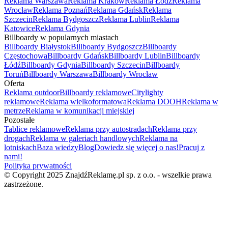
Reklama Warszawa
Reklama Kraków
Reklama Łódź
Reklama
Wrocław
Reklama Poznań
Reklama Gdańsk
Reklama
Szczecin
Reklama Bydgoszcz
Reklama Lublin
Reklama
Katowice
Reklama Gdynia
Billboardy w popularnych miastach
Billboardy Białystok
Billboardy Bydgoszcz
Billboardy
Częstochowa
Billboardy Gdańsk
Billboardy Lublin
Billboardy
Łódź
Billboardy Gdynia
Billboardy Szczecin
Billboardy
Toruń
Billboardy Warszawa
Billboardy Wrocław
Oferta
Reklama outdoor
Billboardy reklamowe
Citylighty
reklamowe
Reklama wielkoformatowa
Reklama DOOH
Reklama w
metrze
Reklama w komunikacji miejskiej
Pozostałe
Tablice reklamowe
Reklama przy autostradach
Reklama przy
drogach
Reklama w galeriach handlowych
Reklama na
lotniskach
Baza wiedzy
Blog
Dowiedz się więcej o nas!
Pracuj z
nami!
Polityka prywatności
© Copyright 2025 ZnajdźReklamę.pl sp. z o.o. - wszelkie prawa
zastrzeżone.