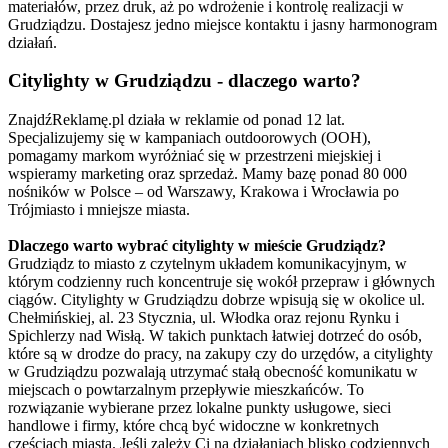
materiałów, przez druk, aż po wdrożenie i kontrolę realizacji w
Grudziądzu. Dostajesz jedno miejsce kontaktu i jasny harmonogram
działań.
Citylighty w Grudziądzu - dlaczego warto?
ZnajdźReklamę.pl działa w reklamie od ponad 12 lat.
Specjalizujemy się w kampaniach outdoorowych (OOH),
pomagamy markom wyróżniać się w przestrzeni miejskiej i
wspieramy marketing oraz sprzedaż. Mamy bazę ponad 80 000
nośników w Polsce – od Warszawy, Krakowa i Wrocławia po
Trójmiasto i mniejsze miasta.
Dlaczego warto wybrać citylighty w mieście Grudziądz?
Grudziądz to miasto z czytelnym układem komunikacyjnym, w
którym codzienny ruch koncentruje się wokół przepraw i głównych
ciągów. Citylighty w Grudziądzu dobrze wpisują się w okolice ul.
Chełmińskiej, al. 23 Stycznia, ul. Włodka oraz rejonu Rynku i
Spichlerzy nad Wisłą. W takich punktach łatwiej dotrzeć do osób,
które są w drodze do pracy, na zakupy czy do urzędów, a citylighty
w Grudziądzu pozwalają utrzymać stałą obecność komunikatu w
miejscach o powtarzalnym przepływie mieszkańców. To
rozwiązanie wybierane przez lokalne punkty usługowe, sieci
handlowe i firmy, które chcą być widoczne w konkretnych
częściach miasta. Jeśli zależy Ci na działaniach blisko codziennych