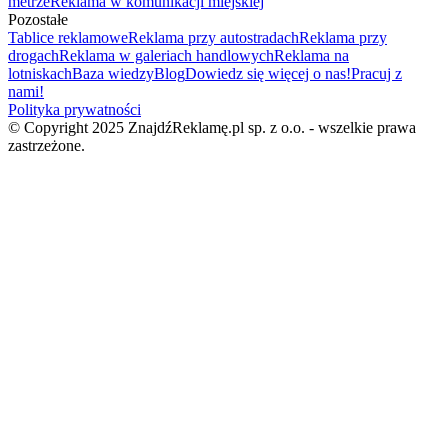
metrze
Reklama w komunikacji miejskiej
Pozostałe
Tablice reklamowe
Reklama przy autostradach
Reklama przy
drogach
Reklama w galeriach handlowych
Reklama na
lotniskach
Baza wiedzy
Blog
Dowiedz się więcej o nas!
Pracuj z
nami!
Polityka prywatności
© Copyright 2025 ZnajdźReklamę.pl sp. z o.o. - wszelkie prawa
zastrzeżone.