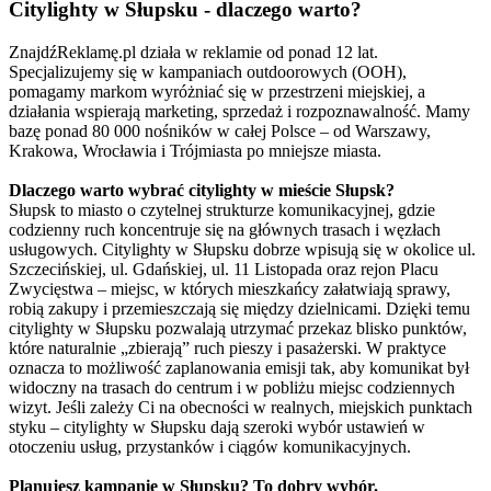
Citylighty w Słupsku - dlaczego warto?
ZnajdźReklamę.pl działa w reklamie od ponad 12 lat.
Specjalizujemy się w kampaniach outdoorowych (OOH),
pomagamy markom wyróżniać się w przestrzeni miejskiej, a
działania wspierają marketing, sprzedaż i rozpoznawalność. Mamy
bazę ponad 80 000 nośników w całej Polsce – od Warszawy,
Krakowa, Wrocławia i Trójmiasta po mniejsze miasta.
Dlaczego warto wybrać citylighty w mieście Słupsk?
Słupsk to miasto o czytelnej strukturze komunikacyjnej, gdzie
codzienny ruch koncentruje się na głównych trasach i węzłach
usługowych. Citylighty w Słupsku dobrze wpisują się w okolice ul.
Szczecińskiej, ul. Gdańskiej, ul. 11 Listopada oraz rejon Placu
Zwycięstwa – miejsc, w których mieszkańcy załatwiają sprawy,
robią zakupy i przemieszczają się między dzielnicami. Dzięki temu
citylighty w Słupsku pozwalają utrzymać przekaz blisko punktów,
które naturalnie „zbierają” ruch pieszy i pasażerski. W praktyce
oznacza to możliwość zaplanowania emisji tak, aby komunikat był
widoczny na trasach do centrum i w pobliżu miejsc codziennych
wizyt. Jeśli zależy Ci na obecności w realnych, miejskich punktach
styku – citylighty w Słupsku dają szeroki wybór ustawień w
otoczeniu usług, przystanków i ciągów komunikacyjnych.
Planujesz kampanię w Słupsku? To dobry wybór.