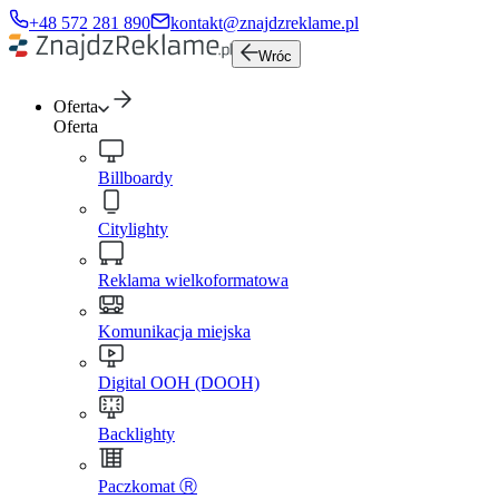
+48 572 281 890
kontakt@znajdzreklame.pl
Wróc
Oferta
Oferta
Billboardy
Citylighty
Reklama wielkoformatowa
Komunikacja miejska
Digital OOH (DOOH)
Backlighty
Paczkomat Ⓡ