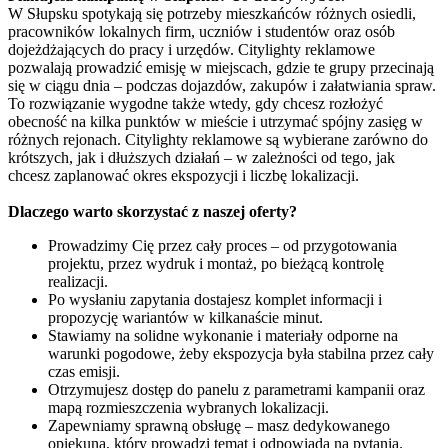
W Słupsku spotykają się potrzeby mieszkańców różnych osiedli,
pracowników lokalnych firm, uczniów i studentów oraz osób
dojeżdżających do pracy i urzędów. Citylighty reklamowe
pozwalają prowadzić emisję w miejscach, gdzie te grupy przecinają
się w ciągu dnia – podczas dojazdów, zakupów i załatwiania spraw.
To rozwiązanie wygodne także wtedy, gdy chcesz rozłożyć
obecność na kilka punktów w mieście i utrzymać spójny zasięg w
różnych rejonach. Citylighty reklamowe są wybierane zarówno do
krótszych, jak i dłuższych działań – w zależności od tego, jak
chcesz zaplanować okres ekspozycji i liczbę lokalizacji.
Dlaczego warto skorzystać z naszej oferty?
Prowadzimy Cię przez cały proces – od przygotowania
projektu, przez wydruk i montaż, po bieżącą kontrolę
realizacji.
Po wysłaniu zapytania dostajesz komplet informacji i
propozycję wariantów w kilkanaście minut.
Stawiamy na solidne wykonanie i materiały odporne na
warunki pogodowe, żeby ekspozycja była stabilna przez cały
czas emisji.
Otrzymujesz dostęp do panelu z parametrami kampanii oraz
mapą rozmieszczenia wybranych lokalizacji.
Zapewniamy sprawną obsługę – masz dedykowanego
opiekuna, który prowadzi temat i odpowiada na pytania.