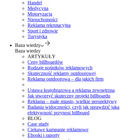
Handel
Medycyna
Motoryzacja
Nieruchomości
Reklama rekrutacyjna
Sport i zdrowie
Turystyka
Baza wiedzy
Baza wiedzy
ARTYKUŁY
Ceny billboardów
Rodzaje nośników reklamowych
Skuteczność reklamy outdoorowej
Reklama outdoorowa – dla jakich firm
Ustawa krajobrazowa a reklama zewnętrzna
Jak stworzyć skuteczny projekt billboardu
Reklama – małe miasto, wielkie perspektywy
Badania widoczności, czyli jak sprawdzić jaką
efektywność przynosi billboard
BLOG
Case study
Ciekawe kampanie reklamowe
Ebooki i raporty