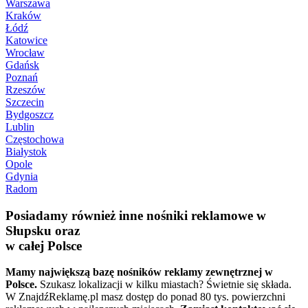
Warszawa
Kraków
Łódź
Katowice
Wrocław
Gdańsk
Poznań
Rzeszów
Szczecin
Bydgoszcz
Lublin
Częstochowa
Białystok
Opole
Gdynia
Radom
Posiadamy również inne nośniki reklamowe w
Słupsku oraz
w całej Polsce
Mamy największą bazę nośników reklamy zewnętrznej w
Polsce.
Szukasz lokalizacji w kilku miastach? Świetnie się składa.
W ZnajdźReklamę.pl masz dostęp do ponad 80 tys. powierzchni