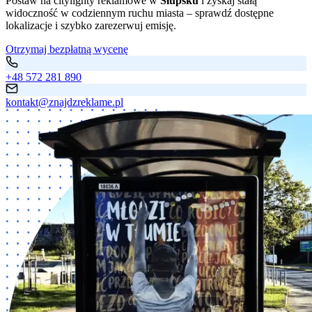
Postaw na citylighty reklamowe w
Słupsku
i zyskaj stałą
widoczność w codziennym ruchu miasta – sprawdź dostępne
lokalizacje i szybko zarezerwuj emisję.
Otrzymaj bezpłatną wycenę
+48 572 281 890
kontakt@znajdzreklame.pl