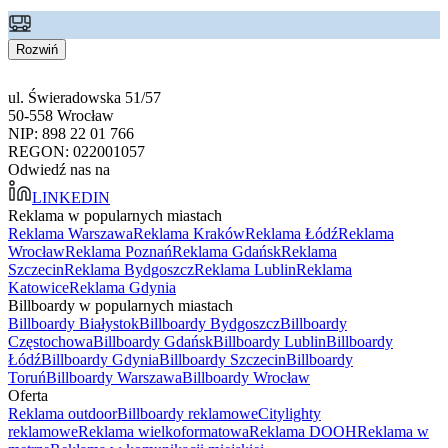
Rozwiń
ul. Świeradowska 51/57
50-558 Wrocław
NIP: 898 22 01 766
REGON: 022001057
Odwiedź nas na
LINKEDIN
Reklama w popularnych miastach
Reklama Warszawa
Reklama Kraków
Reklama Łódź
Reklama
Wrocław
Reklama Poznań
Reklama Gdańsk
Reklama
Szczecin
Reklama Bydgoszcz
Reklama Lublin
Reklama
Katowice
Reklama Gdynia
Billboardy w popularnych miastach
Billboardy Białystok
Billboardy Bydgoszcz
Billboardy
Częstochowa
Billboardy Gdańsk
Billboardy Lublin
Billboardy
Łódź
Billboardy Gdynia
Billboardy Szczecin
Billboardy
Toruń
Billboardy Warszawa
Billboardy Wrocław
Oferta
Reklama outdoor
Billboardy reklamowe
Citylighty
reklamowe
Reklama wielkoformatowa
Reklama DOOH
Reklama w