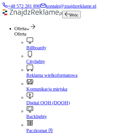
+48 572 281 890
kontakt@znajdzreklame.pl
Wróc
Oferta
Oferta
Billboardy
Citylighty
Reklama wielkoformatowa
Komunikacja miejska
Digital OOH (DOOH)
Backlighty
Paczkomat Ⓡ