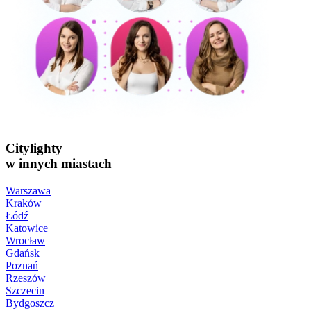
Citylighty
w innych miastach
Warszawa
Kraków
Łódź
Katowice
Wrocław
Gdańsk
Poznań
Rzeszów
Szczecin
Bydgoszcz