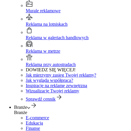
Murale reklamowe
Reklama na lotniskach
Reklama w galeriach handlowych
Reklama w metrze
Reklama przy autostradach
DOWIEDZ SIĘ WIĘCEJ!
Jak mierzymy zasięg Twojej reklamy?
Jak wygląda współpraca?
Inspiracje na reklamę zewnętrzną
Wizualizacje Twojej reklamy
Sprawdź cennik
Branże
Branże
E-commerce
Edukacja
Finanse