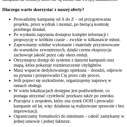
Dlaczego warto skorzystać z naszej oferty?
Prowadzimy kampanię od A do Z – od przygotowania
projektu, przez wydruk i montaż, po bieżącą kontrolę
przebiegu działań.
Po wysłaniu zapytania dostajesz komplet informacji i
propozycję w krótkim czasie – zwykle w kilkanaście minut.
Zapewniamy solidne wykonanie i materiały przystosowane
do warunków zewnętrznych, dzięki czemu ekspozycja
zachowuje jakość przez cały okres emisji.
Otrzymujesz dostęp do systemu z danymi kampanii oraz
mapą, która pokazuje rozmieszczenie citylightów.
Masz wsparcie dedykowanego opiekuna – doradzi, odpowie
na pytania i przeprowadzi Cię przez cały proces.
Jeśli pojawi się uszkodzenie, organizujemy naprawę w
ramach obsługi.
W wielu lokalizacjach dostępne jest podświetlenie, co
pomaga utrzymać czytelność przekazu także po zmroku.
Pracujesz z zespołem, który zna rynek OOH i prowadzi
kampanie od lat, więc działania są realizowane sprawnie i bez
improwizacji.
Ograniczamy formalności do minimum – całość zamykamy w
jednej umowie i jednej fakturze.