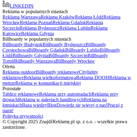
LINKEDIN
Reklama w popularnych miastach
Reklama Warszawa
Reklama Kraków
Reklama Łódź
Reklama
Wrocław
Reklama Poznań
Reklama Gdańsk
Reklama
Szczecin
Reklama Bydgoszcz
Reklama Lublin
Reklama
Katowice
Reklama Gdynia
Billboardy w popularnych miastach
Billboardy Białystok
Billboardy Bydgoszcz
Billboardy
Częstochowa
Billboardy Gdańsk
Billboardy Lublin
Billboardy
Łódź
Billboardy Gdynia
Billboardy Szczecin
Billboardy
Toruń
Billboardy Warszawa
Billboardy Wrocław
Oferta
Reklama outdoor
Billboardy reklamowe
Citylighty
reklamowe
Reklama wielkoformatowa
Reklama DOOH
Reklama w
metrze
Reklama w komunikacji miejskiej
Pozostałe
Tablice reklamowe
Reklama przy autostradach
Reklama przy
drogach
Reklama w galeriach handlowych
Reklama na
lotniskach
Baza wiedzy
Blog
Dowiedz się więcej o nas!
Pracuj z
nami!
Polityka prywatności
© Copyright 2025 ZnajdźReklamę.pl sp. z o.o. - wszelkie prawa
zastrzeżone.