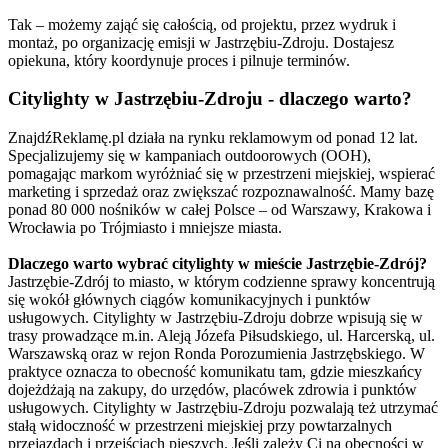
Tak – możemy zająć się całością, od projektu, przez wydruk i
montaż, po organizację emisji w Jastrzębiu-Zdroju. Dostajesz
opiekuna, który koordynuje proces i pilnuje terminów.
Citylighty w Jastrzębiu-Zdroju - dlaczego warto?
ZnajdźReklamę.pl działa na rynku reklamowym od ponad 12 lat.
Specjalizujemy się w kampaniach outdoorowych (OOH),
pomagając markom wyróżniać się w przestrzeni miejskiej, wspierać
marketing i sprzedaż oraz zwiększać rozpoznawalność. Mamy bazę
ponad 80 000 nośników w całej Polsce – od Warszawy, Krakowa i
Wrocławia po Trójmiasto i mniejsze miasta.
Dlaczego warto wybrać citylighty w mieście Jastrzębie-Zdrój?
Jastrzębie-Zdrój to miasto, w którym codzienne sprawy koncentrują
się wokół głównych ciągów komunikacyjnych i punktów
usługowych. Citylighty w Jastrzębiu-Zdroju dobrze wpisują się w
trasy prowadzące m.in. Aleją Józefa Piłsudskiego, ul. Harcerską, ul.
Warszawską oraz w rejon Ronda Porozumienia Jastrzębskiego. W
praktyce oznacza to obecność komunikatu tam, gdzie mieszkańcy
dojeżdżają na zakupy, do urzędów, placówek zdrowia i punktów
usługowych. Citylighty w Jastrzębiu-Zdroju pozwalają też utrzymać
stałą widoczność w przestrzeni miejskiej przy powtarzalnych
przejazdach i przejściach pieszych. Jeśli zależy Ci na obecności w