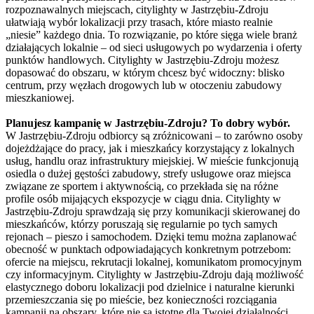
rozpoznawalnych miejscach, citylighty w Jastrzębiu-Zdroju
ułatwiają wybór lokalizacji przy trasach, które miasto realnie
„niesie” każdego dnia. To rozwiązanie, po które sięga wiele branż
działających lokalnie – od sieci usługowych po wydarzenia i oferty
punktów handlowych. Citylighty w Jastrzębiu-Zdroju możesz
dopasować do obszaru, w którym chcesz być widoczny: blisko
centrum, przy węzłach drogowych lub w otoczeniu zabudowy
mieszkaniowej.
Planujesz kampanię w Jastrzębiu-Zdroju? To dobry wybór.
W Jastrzębiu-Zdroju odbiorcy są zróżnicowani – to zarówno osoby
dojeżdżające do pracy, jak i mieszkańcy korzystający z lokalnych
usług, handlu oraz infrastruktury miejskiej. W mieście funkcjonują
osiedla o dużej gęstości zabudowy, strefy usługowe oraz miejsca
związane ze sportem i aktywnością, co przekłada się na różne
profile osób mijających ekspozycje w ciągu dnia. Citylighty w
Jastrzębiu-Zdroju sprawdzają się przy komunikacji skierowanej do
mieszkańców, którzy poruszają się regularnie po tych samych
rejonach – pieszo i samochodem. Dzięki temu można zaplanować
obecność w punktach odpowiadających konkretnym potrzebom:
ofercie na miejscu, rekrutacji lokalnej, komunikatom promocyjnym
czy informacyjnym. Citylighty w Jastrzębiu-Zdroju dają możliwość
elastycznego doboru lokalizacji pod dzielnice i naturalne kierunki
przemieszczania się po mieście, bez konieczności rozciągania
kampanii na obszary, które nie są istotne dla Twojej działalności.