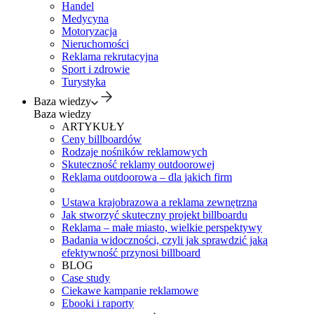
Handel
Medycyna
Motoryzacja
Nieruchomości
Reklama rekrutacyjna
Sport i zdrowie
Turystyka
Baza wiedzy
Baza wiedzy
ARTYKUŁY
Ceny billboardów
Rodzaje nośników reklamowych
Skuteczność reklamy outdoorowej
Reklama outdoorowa – dla jakich firm
Ustawa krajobrazowa a reklama zewnętrzna
Jak stworzyć skuteczny projekt billboardu
Reklama – małe miasto, wielkie perspektywy
Badania widoczności, czyli jak sprawdzić jaką
efektywność przynosi billboard
BLOG
Case study
Ciekawe kampanie reklamowe
Ebooki i raporty