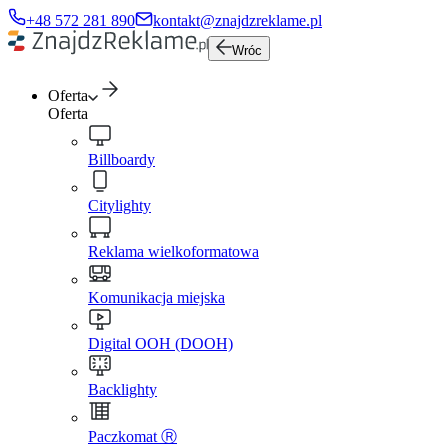
+48 572 281 890
kontakt@znajdzreklame.pl
Wróc
Oferta
Oferta
Billboardy
Citylighty
Reklama wielkoformatowa
Komunikacja miejska
Digital OOH (DOOH)
Backlighty
Paczkomat Ⓡ