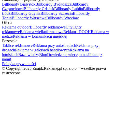
Billboardy Białystok
Billboardy Bydgoszcz
Billboardy
Częstochowa
Billboardy Gdańsk
Billboardy Lublin
Billboardy
Łódź
Billboardy Gdynia
Billboardy Szczecin
Billboardy
Toruń
Billboardy Warszawa
Billboardy Wrocław
Oferta
Reklama outdoor
Billboardy reklamowe
Citylighty
reklamowe
Reklama wielkoformatowa
Reklama DOOH
Reklama w
metrze
Reklama w komunikacji miejskiej
Pozostałe
Tablice reklamowe
Reklama przy autostradach
Reklama przy
drogach
Reklama w galeriach handlowych
Reklama na
lotniskach
Baza wiedzy
Blog
Dowiedz się więcej o nas!
Pracuj z
nami!
Polityka prywatności
© Copyright 2025 ZnajdźReklamę.pl sp. z o.o. - wszelkie prawa
zastrzeżone.