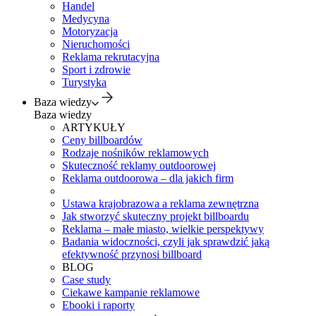
Handel
Medycyna
Motoryzacja
Nieruchomości
Reklama rekrutacyjna
Sport i zdrowie
Turystyka
Baza wiedzy
Baza wiedzy
ARTYKUŁY
Ceny billboardów
Rodzaje nośników reklamowych
Skuteczność reklamy outdoorowej
Reklama outdoorowa – dla jakich firm
Ustawa krajobrazowa a reklama zewnętrzna
Jak stworzyć skuteczny projekt billboardu
Reklama – małe miasto, wielkie perspektywy
Badania widoczności, czyli jak sprawdzić jaką
efektywność przynosi billboard
BLOG
Case study
Ciekawe kampanie reklamowe
Ebooki i raporty