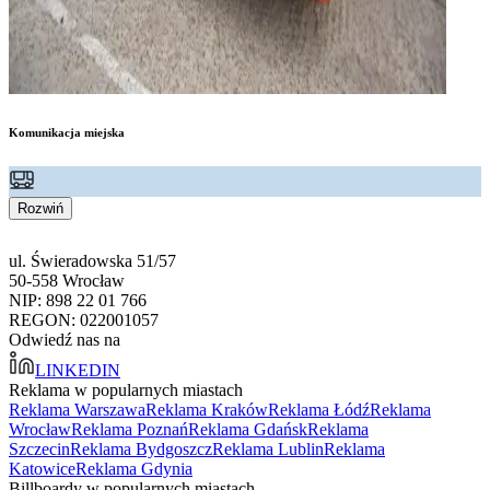
Komunikacja miejska
Rozwiń
ul. Świeradowska 51/57
50-558 Wrocław
NIP: 898 22 01 766
REGON: 022001057
Odwiedź nas na
LINKEDIN
Reklama w popularnych miastach
Reklama Warszawa
Reklama Kraków
Reklama Łódź
Reklama
Wrocław
Reklama Poznań
Reklama Gdańsk
Reklama
Szczecin
Reklama Bydgoszcz
Reklama Lublin
Reklama
Katowice
Reklama Gdynia
Billboardy w popularnych miastach