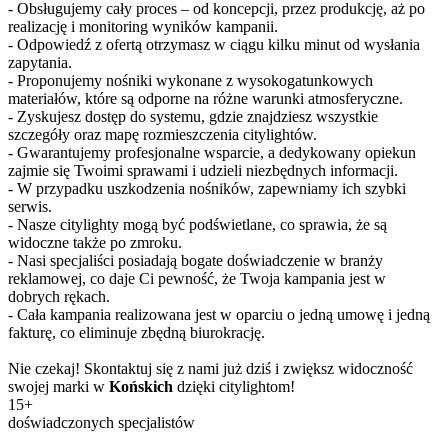
- Obsługujemy cały proces – od koncepcji, przez produkcję, aż po
realizację i monitoring wyników kampanii.
- Odpowiedź z ofertą otrzymasz w ciągu kilku minut od wysłania
zapytania.
- Proponujemy nośniki wykonane z wysokogatunkowych
materiałów, które są odporne na różne warunki atmosferyczne.
- Zyskujesz dostęp do systemu, gdzie znajdziesz wszystkie
szczegóły oraz mapę rozmieszczenia citylightów.
- Gwarantujemy profesjonalne wsparcie, a dedykowany opiekun
zajmie się Twoimi sprawami i udzieli niezbędnych informacji.
- W przypadku uszkodzenia nośników, zapewniamy ich szybki
serwis.
- Nasze citylighty mogą być podświetlane, co sprawia, że są
widoczne także po zmroku.
- Nasi specjaliści posiadają bogate doświadczenie w branży
reklamowej, co daje Ci pewność, że Twoja kampania jest w
dobrych rękach.
- Cała kampania realizowana jest w oparciu o jedną umowę i jedną
fakturę, co eliminuje zbędną biurokrację.
Nie czekaj! Skontaktuj się z nami już dziś i zwiększ widoczność
swojej marki w
Końskich
dzięki citylightom!
15+
doświadczonych specjalistów