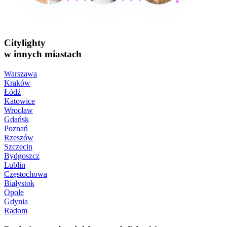
Citylighty
w innych miastach
Warszawa
Kraków
Łódź
Katowice
Wrocław
Gdańsk
Poznań
Rzeszów
Szczecin
Bydgoszcz
Lublin
Częstochowa
Białystok
Opole
Gdynia
Radom