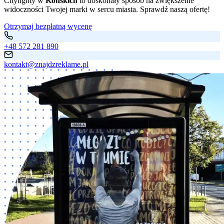
Citylighty w
Końskich
to doskonały sposób na zwiększenie
widoczności Twojej marki w sercu miasta. Sprawdź naszą ofertę!
Otrzymaj bezpłatną wycenę
+48 572 281 890
kontakt@znajdzreklame.pl