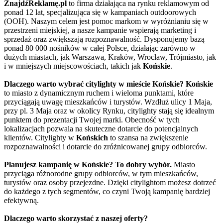
ZnajdźReklamę.pl
to firma działająca na rynku reklamowym od
ponad 12 lat, specjalizująca się w kampaniach outdoorowych
(OOH). Naszym celem jest pomoc markom w wyróżnianiu się w
przestrzeni miejskiej, a nasze kampanie wspierają marketing i
sprzedaż oraz zwiększają rozpoznawalność. Dysponujemy bazą
ponad 80 000 nośników w całej Polsce, działając zarówno w
dużych miastach, jak Warszawa, Kraków, Wrocław, Trójmiasto, jak
i w mniejszych miejscowościach, takich jak
Końskie
.
Dlaczego warto wybrać citylighty w mieście Końskie?
Końskie
to miasto z dynamicznym ruchem i wieloma punktami, które
przyciągają uwagę mieszkańców i turystów. Wzdłuż ulicy 1 Maja,
przy pl. 3 Maja oraz w okolicy Rynku, citylighty stają się idealnym
punktem do prezentacji Twojej marki. Obecność w tych
lokalizacjach pozwala na skuteczne dotarcie do potencjalnych
klientów. Citylighty w
Końskich
to szansa na zwiększenie
rozpoznawalności i dotarcie do zróżnicowanej grupy odbiorców.
Planujesz kampanię w Końskie? To dobry wybór.
Miasto
przyciąga różnorodne grupy odbiorców, w tym mieszkańców,
turystów oraz osoby przejezdne. Dzięki citylightom możesz dotrzeć
do każdego z tych segmentów, co czyni Twoją kampanię bardziej
efektywną.
Dlaczego warto skorzystać z naszej oferty?