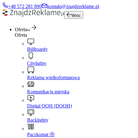
+48 572 281 890
kontakt@znajdzreklame.pl
Wróc
Oferta
Oferta
Billboardy
Citylighty
Reklama wielkoformatowa
Komunikacja miejska
Digital OOH (DOOH)
Backlighty
Paczkomat Ⓡ