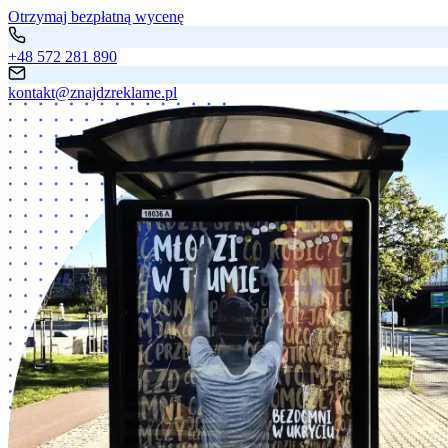
Otrzymaj bezpłatną wycenę
+48 572 281 890
kontakt@znajdzreklame.pl