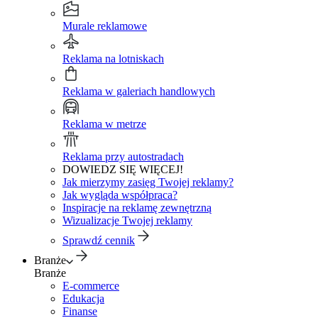
Murale reklamowe
Reklama na lotniskach
Reklama w galeriach handlowych
Reklama w metrze
Reklama przy autostradach
DOWIEDZ SIĘ WIĘCEJ!
Jak mierzymy zasięg Twojej reklamy?
Jak wygląda współpraca?
Inspiracje na reklamę zewnętrzną
Wizualizacje Twojej reklamy
Sprawdź cennik
Branże
Branże
E-commerce
Edukacja
Finanse