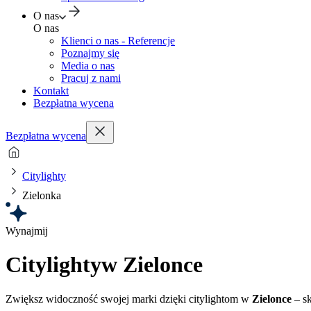
O nas
O nas
Klienci o nas - Referencje
Poznajmy się
Media o nas
Pracuj z nami
Kontakt
Bezpłatna wycena
Bezpłatna wycena
Citylighty
Zielonka
Wynajmij
Citylighty
w Zielonce
Zwiększ widoczność swojej marki dzięki citylightom w
Zielonce
– sk