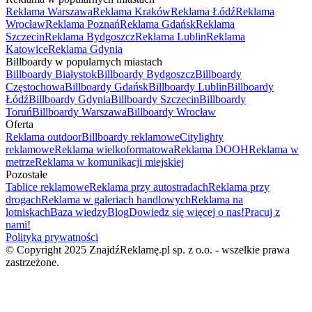
Reklama Warszawa
Reklama Kraków
Reklama Łódź
Reklama
Wrocław
Reklama Poznań
Reklama Gdańsk
Reklama
Szczecin
Reklama Bydgoszcz
Reklama Lublin
Reklama
Katowice
Reklama Gdynia
Billboardy w popularnych miastach
Billboardy Białystok
Billboardy Bydgoszcz
Billboardy
Częstochowa
Billboardy Gdańsk
Billboardy Lublin
Billboardy
Łódź
Billboardy Gdynia
Billboardy Szczecin
Billboardy
Toruń
Billboardy Warszawa
Billboardy Wrocław
Oferta
Reklama outdoor
Billboardy reklamowe
Citylighty
reklamowe
Reklama wielkoformatowa
Reklama DOOH
Reklama w
metrze
Reklama w komunikacji miejskiej
Pozostałe
Tablice reklamowe
Reklama przy autostradach
Reklama przy
drogach
Reklama w galeriach handlowych
Reklama na
lotniskach
Baza wiedzy
Blog
Dowiedz się więcej o nas!
Pracuj z
nami!
Polityka prywatności
© Copyright 2025 ZnajdźReklamę.pl sp. z o.o. - wszelkie prawa
zastrzeżone.