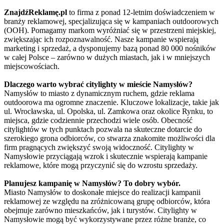
ZnajdźReklamę.pl
to firma z ponad 12-letnim doświadczeniem w
branży reklamowej, specjalizująca się w kampaniach outdoorowych
(OOH). Pomagamy markom wyróżniać się w przestrzeni miejskiej,
zwiększając ich rozpoznawalność. Nasze kampanie wspierają
marketing i sprzedaż, a dysponujemy bazą ponad 80 000 nośników
w całej Polsce – zarówno w dużych miastach, jak i w mniejszych
miejscowościach.
Dlaczego warto wybrać citylighty w mieście Namysłów?
Namysłów to miasto z dynamicznym ruchem, gdzie reklama
outdoorowa ma ogromne znaczenie. Kluczowe lokalizacje, takie jak
ul. Wrocławska, ul. Opolska, ul. Zamkowa oraz okolice Rynku, to
miejsca, gdzie codziennie przechodzi wiele osób. Obecność
citylightów w tych punktach pozwala na skuteczne dotarcie do
szerokiego grona odbiorców, co stwarza znakomite możliwości dla
firm pragnących zwiększyć swoją widoczność. Citylighty w
Namysłowie przyciągają wzrok i skutecznie wspierają kampanie
reklamowe, które mogą przyczynić się do wzrostu sprzedaży.
Planujesz kampanię w Namysłów? To dobry wybór.
Miasto Namysłów to doskonałe miejsce do realizacji kampanii
reklamowej ze względu na zróżnicowaną grupę odbiorców, która
obejmuje zarówno mieszkańców, jak i turystów. Citylighty w
Namysłowie mogą być wykorzystywane przez różne branże, co