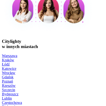
Citylighty
w innych miastach
Warszawa
Kraków
Łódź
Katowice
Wrocław
Gdańsk
Poznań
Rzeszów
Szczecin
Bydgoszcz
Lublin
Częstochowa