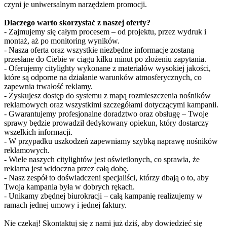
czyni je uniwersalnym narzędziem promocji.
Dlaczego warto skorzystać z naszej oferty?
- Zajmujemy się całym procesem – od projektu, przez wydruk i
montaż, aż po monitoring wyników.
- Nasza oferta oraz wszystkie niezbędne informacje zostaną
przesłane do Ciebie w ciągu kilku minut po złożeniu zapytania.
- Oferujemy citylighty wykonane z materiałów wysokiej jakości,
które są odporne na działanie warunków atmosferycznych, co
zapewnia trwałość reklamy.
- Zyskujesz dostęp do systemu z mapą rozmieszczenia nośników
reklamowych oraz wszystkimi szczegółami dotyczącymi kampanii.
- Gwarantujemy profesjonalne doradztwo oraz obsługę – Twoje
sprawy będzie prowadził dedykowany opiekun, który dostarczy
wszelkich informacji.
- W przypadku uszkodzeń zapewniamy szybką naprawę nośników
reklamowych.
- Wiele naszych citylightów jest oświetlonych, co sprawia, że
reklama jest widoczna przez całą dobę.
- Nasz zespół to doświadczeni specjaliści, którzy dbają o to, aby
Twoja kampania była w dobrych rękach.
- Unikamy zbędnej biurokracji – całą kampanię realizujemy w
ramach jednej umowy i jednej faktury.
Nie czekaj! Skontaktuj się z nami już dziś, aby dowiedzieć się