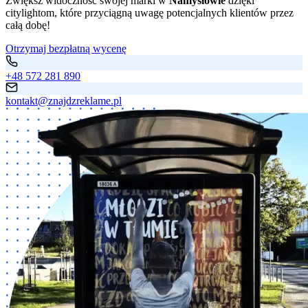
Zwiększ widoczność swojej marki w
Namysłowie
dzięki
citylightom, które przyciągną uwagę potencjalnych klientów przez
całą dobę!
Otrzymaj bezpłatną wycenę
+48 572 281 890
kontakt@znajdzreklame.pl