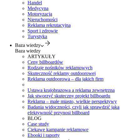
Handel
Medycyna
Motoryzacja
Nieruchomości
Reklama rekrutacyjna
Sport i zdrowie
Turystyka
Baza wiedzy
Baza wiedzy
ARTYKUŁY
Ceny billboardów
Rodzaje nośników reklamowych
Skuteczność reklamy outdoorowej
Reklama outdoorowa – dla jakich firm
Ustawa krajobrazowa a reklama zewnętrzna
Jak stworzyć skuteczny projekt billboardu
Reklama – małe miasto, wielkie perspektywy
Badania widoczności, czyli jak sprawdzić jaką
efektywność przynosi billboard
BLOG
Case study
Ciekawe kampanie reklamowe
Ebooki i raporty