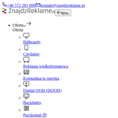
+48 572 281 890
kontakt@znajdzreklame.pl
Wróc
Oferta
Oferta
Billboardy
Citylighty
Reklama wielkoformatowa
Komunikacja miejska
Digital OOH (DOOH)
Backlighty
Paczkomat Ⓡ