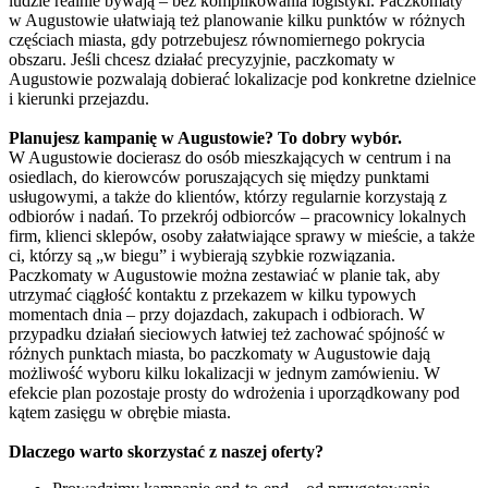
ludzie realnie bywają – bez komplikowania logistyki. Paczkomaty
w Augustowie ułatwiają też planowanie kilku punktów w różnych
częściach miasta, gdy potrzebujesz równomiernego pokrycia
obszaru. Jeśli chcesz działać precyzyjnie, paczkomaty w
Augustowie pozwalają dobierać lokalizacje pod konkretne dzielnice
i kierunki przejazdu.
Planujesz kampanię w Augustowie? To dobry wybór.
W Augustowie docierasz do osób mieszkających w centrum i na
osiedlach, do kierowców poruszających się między punktami
usługowymi, a także do klientów, którzy regularnie korzystają z
odbiorów i nadań. To przekrój odbiorców – pracownicy lokalnych
firm, klienci sklepów, osoby załatwiające sprawy w mieście, a także
ci, którzy są „w biegu” i wybierają szybkie rozwiązania.
Paczkomaty w Augustowie można zestawiać w planie tak, aby
utrzymać ciągłość kontaktu z przekazem w kilku typowych
momentach dnia – przy dojazdach, zakupach i odbiorach. W
przypadku działań sieciowych łatwiej też zachować spójność w
różnych punktach miasta, bo paczkomaty w Augustowie dają
możliwość wyboru kilku lokalizacji w jednym zamówieniu. W
efekcie plan pozostaje prosty do wdrożenia i uporządkowany pod
kątem zasięgu w obrębie miasta.
Dlaczego warto skorzystać z naszej oferty?