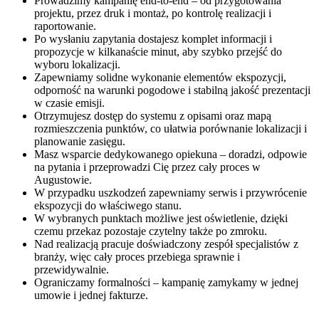
Prowadzimy kampanię end-to-end – od przygotowania
projektu, przez druk i montaż, po kontrolę realizacji i
raportowanie.
Po wysłaniu zapytania dostajesz komplet informacji i
propozycje w kilkanaście minut, aby szybko przejść do
wyboru lokalizacji.
Zapewniamy solidne wykonanie elementów ekspozycji,
odporność na warunki pogodowe i stabilną jakość prezentacji
w czasie emisji.
Otrzymujesz dostęp do systemu z opisami oraz mapą
rozmieszczenia punktów, co ułatwia porównanie lokalizacji i
planowanie zasięgu.
Masz wsparcie dedykowanego opiekuna – doradzi, odpowie
na pytania i przeprowadzi Cię przez cały proces w
Augustowie.
W przypadku uszkodzeń zapewniamy serwis i przywrócenie
ekspozycji do właściwego stanu.
W wybranych punktach możliwe jest oświetlenie, dzięki
czemu przekaz pozostaje czytelny także po zmroku.
Nad realizacją pracuje doświadczony zespół specjalistów z
branży, więc cały proces przebiega sprawnie i
przewidywalnie.
Ograniczamy formalności – kampanię zamykamy w jednej
umowie i jednej fakturze.