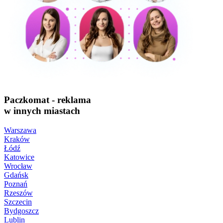
Paczkomat - reklama
w innych miastach
Warszawa
Kraków
Łódź
Katowice
Wrocław
Gdańsk
Poznań
Rzeszów
Szczecin
Bydgoszcz
Lublin