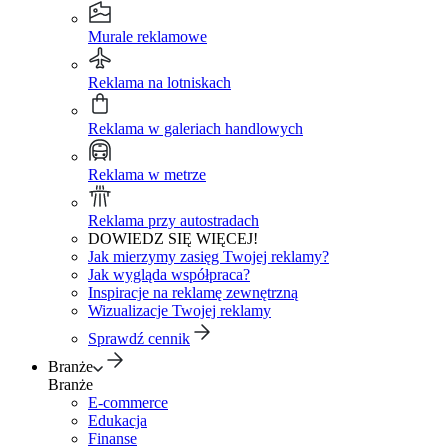
Murale reklamowe
Reklama na lotniskach
Reklama w galeriach handlowych
Reklama w metrze
Reklama przy autostradach
DOWIEDZ SIĘ WIĘCEJ!
Jak mierzymy zasięg Twojej reklamy?
Jak wygląda współpraca?
Inspiracje na reklamę zewnętrzną
Wizualizacje Twojej reklamy
Sprawdź cennik
Branże
Branże
E-commerce
Edukacja
Finanse