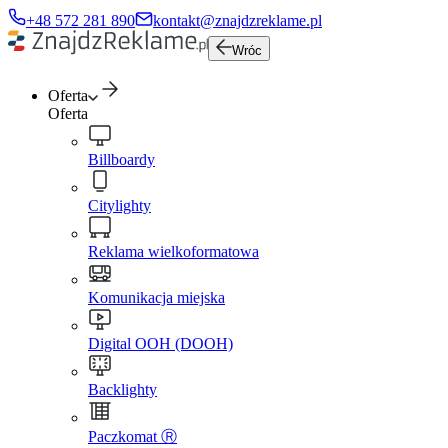
+48 572 281 890
kontakt@znajdzreklame.pl
Wróc
Oferta
Oferta
Billboardy
Citylighty
Reklama wielkoformatowa
Komunikacja miejska
Digital OOH (DOOH)
Backlighty
Paczkomat Ⓡ