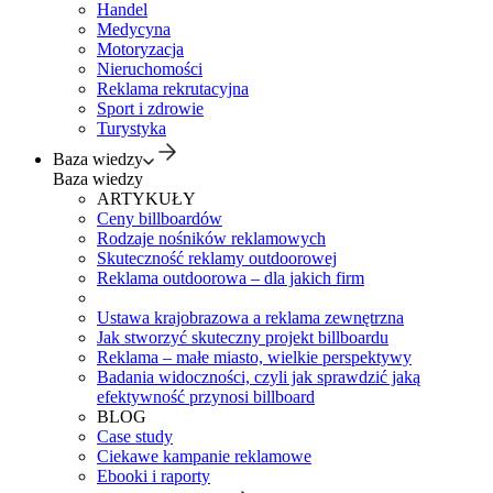
Handel
Medycyna
Motoryzacja
Nieruchomości
Reklama rekrutacyjna
Sport i zdrowie
Turystyka
Baza wiedzy
Baza wiedzy
ARTYKUŁY
Ceny billboardów
Rodzaje nośników reklamowych
Skuteczność reklamy outdoorowej
Reklama outdoorowa – dla jakich firm
Ustawa krajobrazowa a reklama zewnętrzna
Jak stworzyć skuteczny projekt billboardu
Reklama – małe miasto, wielkie perspektywy
Badania widoczności, czyli jak sprawdzić jaką
efektywność przynosi billboard
BLOG
Case study
Ciekawe kampanie reklamowe
Ebooki i raporty