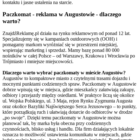
kontaktu i jasne ustalenia na starcie.
Paczkomat - reklama w Augustowie - dlaczego
warto?
ZnajdźReklamę.pl działa na rynku reklamowym od ponad 12 lat.
Specjalizujemy się w kampaniach outdoorowych (OOH) i
pomagamy markom wyróżniać się w przestrzeni miejskiej,
wspierając marketing i sprzedaż. Mamy bazę ponad 80 000
nośników w całej Polsce – od Warszawy, Krakowa i Wrocławia po
Trójmiasto i mniejsze miejscowości.
Dlaczego warto wybrać paczkomaty w mieście Augustów?
Augustów to kompaktowe miasto z czytelnymi trasami dojazdu i
mocnymi punktami codziennych spraw. Paczkomaty w Augustowie
dobrze wpisują się w miejsca, gdzie mieszkańcy załatwiają zakupy,
odbiory i przejazdy między osiedlami. W praktyce liczą się okolice
ul. Wojska Polskiego, ul. 3 Maja, rejon Rynku Zygmunta Augusta
oraz okolice Bazyliki Najświętszego Serca Jezusowego – to punkty,
które porządkują ruch i ułatwiają dotarcie do odbiorców w drodze
„po swoje”. Dzięki temu paczkomaty w Augustowie można
planować tak, by marka była obecna przy codziennych
czynnościach, blisko usług i handlu. Dla firm działających lokalnie
oznacza to możliwość ustawienia komunikatu w miejscach, gdzie