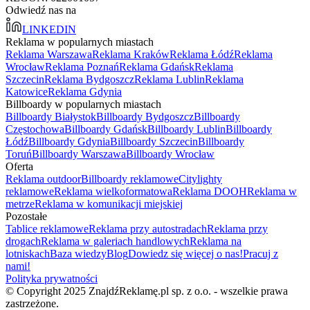
Odwiedź nas na
LINKEDIN
Reklama w popularnych miastach
Reklama Warszawa
Reklama Kraków
Reklama Łódź
Reklama
Wrocław
Reklama Poznań
Reklama Gdańsk
Reklama
Szczecin
Reklama Bydgoszcz
Reklama Lublin
Reklama
Katowice
Reklama Gdynia
Billboardy w popularnych miastach
Billboardy Białystok
Billboardy Bydgoszcz
Billboardy
Częstochowa
Billboardy Gdańsk
Billboardy Lublin
Billboardy
Łódź
Billboardy Gdynia
Billboardy Szczecin
Billboardy
Toruń
Billboardy Warszawa
Billboardy Wrocław
Oferta
Reklama outdoor
Billboardy reklamowe
Citylighty
reklamowe
Reklama wielkoformatowa
Reklama DOOH
Reklama w
metrze
Reklama w komunikacji miejskiej
Pozostałe
Tablice reklamowe
Reklama przy autostradach
Reklama przy
drogach
Reklama w galeriach handlowych
Reklama na
lotniskach
Baza wiedzy
Blog
Dowiedz się więcej o nas!
Pracuj z
nami!
Polityka prywatności
© Copyright 2025 ZnajdźReklamę.pl sp. z o.o. - wszelkie prawa
zastrzeżone.