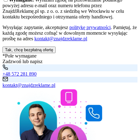
powyżej adresu e-mail oraz numeru telefonu przez
ZnajdźReklamę.pl sp. z o. o. z siedzibą we Wrocławiu w celu
kontaktu bezpośredniego i otrzymania oferty handlowej.
Wysyłając zapytanie, akceptujesz
politykę prywatności
. Pamiętaj, że
każdą zgodę możesz cofnąć w dowolnym momencie wysyłając
prośbę na adres
kontakt@znajdzreklame.pl
Tak, chcę bezpłatną ofertę
*Pole wymagane
Zadzwoń lub napisz
+48 572 281 890
kontakt@znajdzreklame.pl