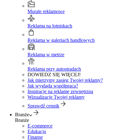
Murale reklamowe
Reklama na lotniskach
Reklama w galeriach handlowych
Reklama w metrze
Reklama przy autostradach
DOWIEDZ SIĘ WIĘCEJ!
Jak mierzymy zasięg Twojej reklamy?
Jak wygląda współpraca?
Inspiracje na reklamę zewnętrzną
Wizualizacje Twojej reklamy
Sprawdź cennik
Branże
Branże
E-commerce
Edukacja
Finanse