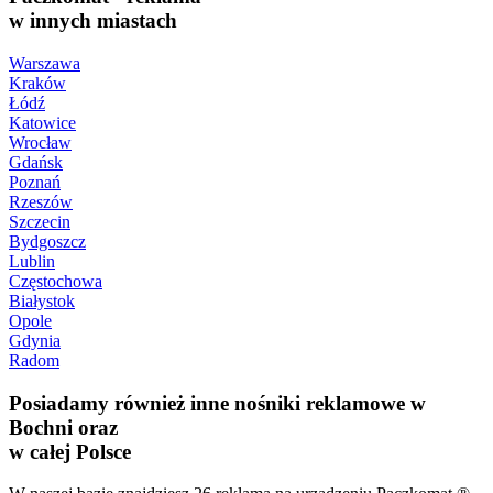
w innych miastach
Warszawa
Kraków
Łódź
Katowice
Wrocław
Gdańsk
Poznań
Rzeszów
Szczecin
Bydgoszcz
Lublin
Częstochowa
Białystok
Opole
Gdynia
Radom
Posiadamy również inne nośniki reklamowe w
Bochni oraz
w całej Polsce