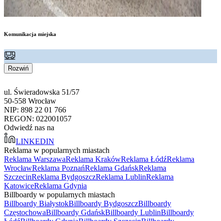
Komunikacja miejska
Rozwiń
ul. Świeradowska 51/57
50-558 Wrocław
NIP: 898 22 01 766
REGON: 022001057
Odwiedź nas na
LINKEDIN
Reklama w popularnych miastach
Reklama Warszawa
Reklama Kraków
Reklama Łódź
Reklama
Wrocław
Reklama Poznań
Reklama Gdańsk
Reklama
Szczecin
Reklama Bydgoszcz
Reklama Lublin
Reklama
Katowice
Reklama Gdynia
Billboardy w popularnych miastach
Billboardy Białystok
Billboardy Bydgoszcz
Billboardy
Częstochowa
Billboardy Gdańsk
Billboardy Lublin
Billboardy