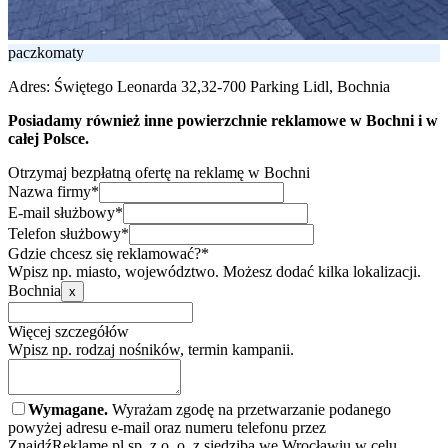
paczkomaty
Adres:
Świętego Leonarda 32,32-700 Parking Lidl, Bochnia
Posiadamy również inne powierzchnie reklamowe w Bochni i w
całej Polsce.
Otrzymaj bezpłatną ofertę na reklamę w Bochni
Nazwa firmy*
E-mail służbowy*
Telefon służbowy*
Gdzie chcesz się reklamować?*
Wpisz np. miasto, województwo. Możesz dodać kilka lokalizacji.
Bochnia
x
Więcej szczegółów
Wpisz np. rodzaj nośników, termin kampanii.
Wymagane.
Wyrażam zgodę na przetwarzanie podanego
powyżej adresu e-mail oraz numeru telefonu przez
ZnajdźReklamę.pl sp. z o. o. z siedzibą we Wrocławiu w celu