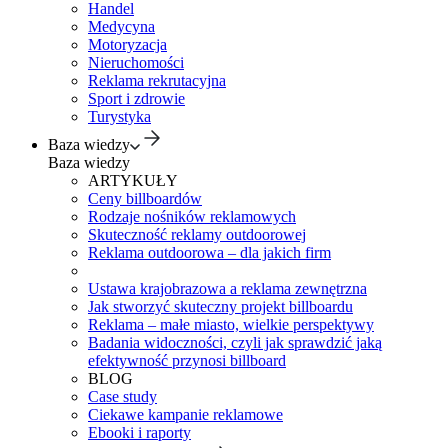
Handel
Medycyna
Motoryzacja
Nieruchomości
Reklama rekrutacyjna
Sport i zdrowie
Turystyka
Baza wiedzy
Baza wiedzy
ARTYKUŁY
Ceny billboardów
Rodzaje nośników reklamowych
Skuteczność reklamy outdoorowej
Reklama outdoorowa – dla jakich firm
Ustawa krajobrazowa a reklama zewnętrzna
Jak stworzyć skuteczny projekt billboardu
Reklama – małe miasto, wielkie perspektywy
Badania widoczności, czyli jak sprawdzić jaką
efektywność przynosi billboard
BLOG
Case study
Ciekawe kampanie reklamowe
Ebooki i raporty