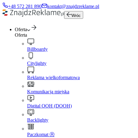
+48 572 281 890
kontakt@znajdzreklame.pl
Wróc
Oferta
Oferta
Billboardy
Citylighty
Reklama wielkoformatowa
Komunikacja miejska
Digital OOH (DOOH)
Backlighty
Paczkomat Ⓡ