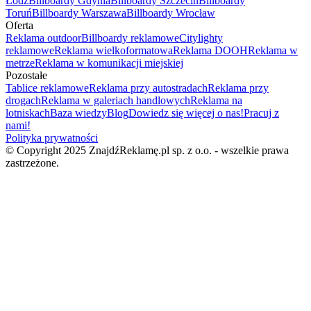
Łódź
Billboardy Gdynia
Billboardy Szczecin
Billboardy
Toruń
Billboardy Warszawa
Billboardy Wrocław
Oferta
Reklama outdoor
Billboardy reklamowe
Citylighty
reklamowe
Reklama wielkoformatowa
Reklama DOOH
Reklama w
metrze
Reklama w komunikacji miejskiej
Pozostałe
Tablice reklamowe
Reklama przy autostradach
Reklama przy
drogach
Reklama w galeriach handlowych
Reklama na
lotniskach
Baza wiedzy
Blog
Dowiedz się więcej o nas!
Pracuj z
nami!
Polityka prywatności
© Copyright 2025 ZnajdźReklamę.pl sp. z o.o. - wszelkie prawa
zastrzeżone.