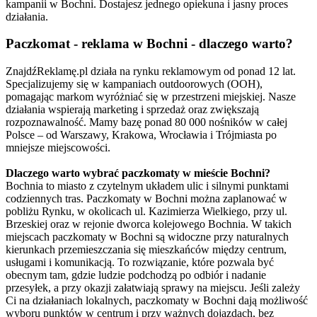
kampanii w Bochni. Dostajesz jednego opiekuna i jasny proces
działania.
Paczkomat - reklama w Bochni - dlaczego warto?
ZnajdźReklamę.pl działa na rynku reklamowym od ponad 12 lat.
Specjalizujemy się w kampaniach outdoorowych (OOH),
pomagając markom wyróżniać się w przestrzeni miejskiej. Nasze
działania wspierają marketing i sprzedaż oraz zwiększają
rozpoznawalność. Mamy bazę ponad 80 000 nośników w całej
Polsce – od Warszawy, Krakowa, Wrocławia i Trójmiasta po
mniejsze miejscowości.
Dlaczego warto wybrać paczkomaty w mieście Bochni?
Bochnia to miasto z czytelnym układem ulic i silnymi punktami
codziennych tras. Paczkomaty w Bochni można zaplanować w
pobliżu Rynku, w okolicach ul. Kazimierza Wielkiego, przy ul.
Brzeskiej oraz w rejonie dworca kolejowego Bochnia. W takich
miejscach paczkomaty w Bochni są widoczne przy naturalnych
kierunkach przemieszczania się mieszkańców między centrum,
usługami i komunikacją. To rozwiązanie, które pozwala być
obecnym tam, gdzie ludzie podchodzą po odbiór i nadanie
przesyłek, a przy okazji załatwiają sprawy na miejscu. Jeśli zależy
Ci na działaniach lokalnych, paczkomaty w Bochni dają możliwość
wyboru punktów w centrum i przy ważnych dojazdach, bez