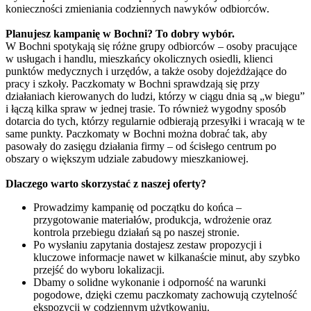
konieczności zmieniania codziennych nawyków odbiorców.
Planujesz kampanię w Bochni? To dobry wybór.
W Bochni spotykają się różne grupy odbiorców – osoby pracujące
w usługach i handlu, mieszkańcy okolicznych osiedli, klienci
punktów medycznych i urzędów, a także osoby dojeżdżające do
pracy i szkoły. Paczkomaty w Bochni sprawdzają się przy
działaniach kierowanych do ludzi, którzy w ciągu dnia są „w biegu”
i łączą kilka spraw w jednej trasie. To również wygodny sposób
dotarcia do tych, którzy regularnie odbierają przesyłki i wracają w te
same punkty. Paczkomaty w Bochni można dobrać tak, aby
pasowały do zasięgu działania firmy – od ścisłego centrum po
obszary o większym udziale zabudowy mieszkaniowej.
Dlaczego warto skorzystać z naszej oferty?
Prowadzimy kampanię od początku do końca –
przygotowanie materiałów, produkcja, wdrożenie oraz
kontrola przebiegu działań są po naszej stronie.
Po wysłaniu zapytania dostajesz zestaw propozycji i
kluczowe informacje nawet w kilkanaście minut, aby szybko
przejść do wyboru lokalizacji.
Dbamy o solidne wykonanie i odporność na warunki
pogodowe, dzięki czemu paczkomaty zachowują czytelność
ekspozycji w codziennym użytkowaniu.