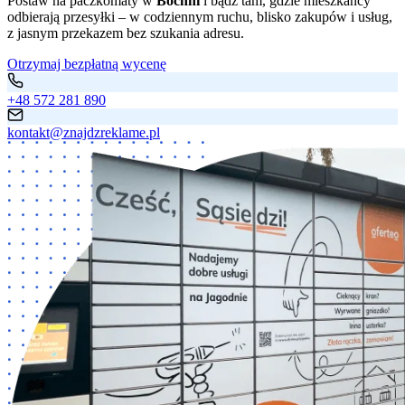
Postaw na paczkomaty w
Bochni
i bądź tam, gdzie mieszkańcy
odbierają przesyłki – w codziennym ruchu, blisko zakupów i usług,
z jasnym przekazem bez szukania adresu.
Otrzymaj bezpłatną wycenę
+48 572 281 890
kontakt@znajdzreklame.pl