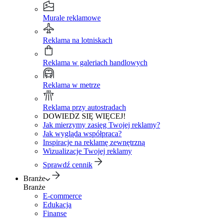
Murale reklamowe
Reklama na lotniskach
Reklama w galeriach handlowych
Reklama w metrze
Reklama przy autostradach
DOWIEDZ SIĘ WIĘCEJ!
Jak mierzymy zasięg Twojej reklamy?
Jak wygląda współpraca?
Inspiracje na reklamę zewnętrzną
Wizualizacje Twojej reklamy
Sprawdź cennik
Branże
Branże
E-commerce
Edukacja
Finanse