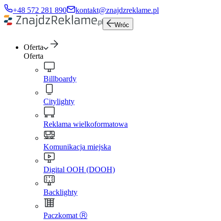
+48 572 281 890
kontakt@znajdzreklame.pl
Wróc
Oferta
Oferta
Billboardy
Citylighty
Reklama wielkoformatowa
Komunikacja miejska
Digital OOH (DOOH)
Backlighty
Paczkomat Ⓡ