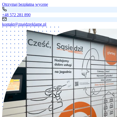
Otrzymaj bezpłatną wycenę
+48 572 281 890
kontakt@znajdzreklame.pl