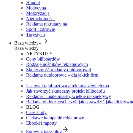
Handel
Medycyna
Motoryzacja
Nieruchomości
Reklama rekrutacyjna
Sport i zdrowie
Turystyka
Baza wiedzy
Baza wiedzy
ARTYKUŁY
Ceny billboardów
Rodzaje nośników reklamowych
Skuteczność reklamy outdoorowej
Reklama outdoorowa – dla jakich firm
Ustawa krajobrazowa a reklama zewnętrzna
Jak stworzyć skuteczny projekt billboardu
Reklama – małe miasto, wielkie perspektywy
Badania widoczności, czyli jak sprawdzić jaką efektywno
BLOG
Case study
Ciekawe kampanie reklamowe
Ebooki i raporty
Sprawdź nasz blog