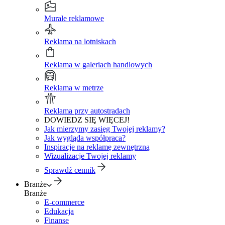
Murale reklamowe
Reklama na lotniskach
Reklama w galeriach handlowych
Reklama w metrze
Reklama przy autostradach
DOWIEDZ SIĘ WIĘCEJ!
Jak mierzymy zasięg Twojej reklamy?
Jak wygląda współpraca?
Inspiracje na reklamę zewnętrzną
Wizualizacje Twojej reklamy
Sprawdź cennik
Branże
Branże
E-commerce
Edukacja
Finanse