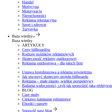
Handel
Medycyna
Motoryzacja
Nieruchomości
Reklama rekrutacyjna
Sport i zdrowie
Turystyka
Baza wiedzy
Baza wiedzy
ARTYKUŁY
Ceny billboardów
Rodzaje nośników reklamowych
Skuteczność reklamy outdoorowej
Reklama outdoorowa – dla jakich firm
Ustawa krajobrazowa a reklama zewnętrzna
Jak stworzyć skuteczny projekt billboardu
Reklama – małe miasto, wielkie perspektywy
Badania widoczności, czyli jak sprawdzić jaką efektywno
BLOG
Case study
Ciekawe kampanie reklamowe
Ebooki i raporty
Sprawdź nasz blog