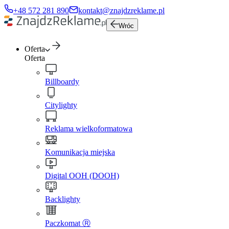
+48 572 281 890
kontakt@znajdzreklame.pl
Wróc
Oferta
Oferta
Billboardy
Citylighty
Reklama wielkoformatowa
Komunikacja miejska
Digital OOH (DOOH)
Backlighty
Paczkomat Ⓡ