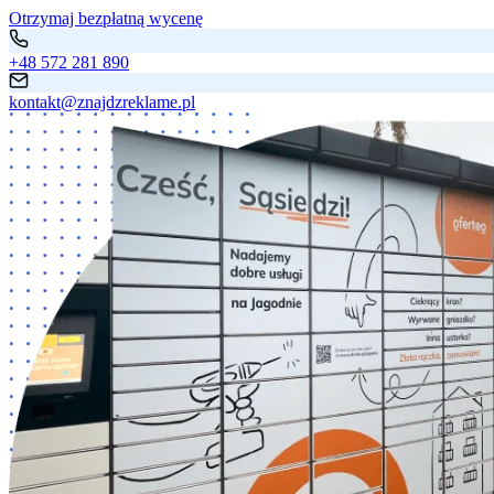
Otrzymaj bezpłatną wycenę
+48 572 281 890
kontakt@znajdzreklame.pl