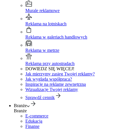
Murale reklamowe
Reklama na lotniskach
Reklama w galeriach handlowych
Reklama w metrze
Reklama przy autostradach
DOWIEDZ SIĘ WIĘCEJ!
Jak mierzymy zasięg Twojej reklamy?
Jak wygląda współpraca?
Inspiracje na reklamę zewnętrzną
Wizualizacje Twojej reklamy
Sprawdź cennik
Branże
Branże
E-commerce
Edukacja
Finanse