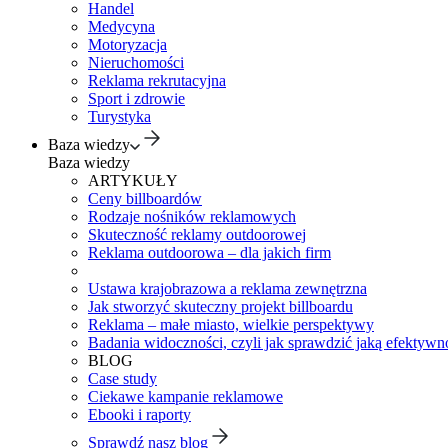
Handel
Medycyna
Motoryzacja
Nieruchomości
Reklama rekrutacyjna
Sport i zdrowie
Turystyka
Baza wiedzy
Baza wiedzy
ARTYKUŁY
Ceny billboardów
Rodzaje nośników reklamowych
Skuteczność reklamy outdoorowej
Reklama outdoorowa – dla jakich firm
Ustawa krajobrazowa a reklama zewnętrzna
Jak stworzyć skuteczny projekt billboardu
Reklama – małe miasto, wielkie perspektywy
Badania widoczności, czyli jak sprawdzić jaką efektywno
BLOG
Case study
Ciekawe kampanie reklamowe
Ebooki i raporty
Sprawdź nasz blog