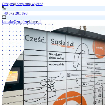
Otrzymaj bezpłatną wycenę
+48 572 281 890
kontakt@znajdzreklame.pl