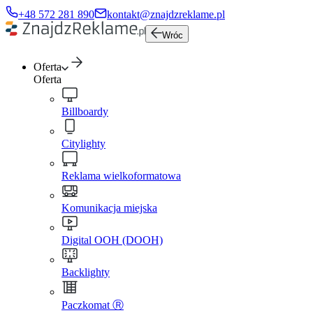
+48 572 281 890
kontakt@znajdzreklame.pl
Wróc
Oferta
Oferta
Billboardy
Citylighty
Reklama wielkoformatowa
Komunikacja miejska
Digital OOH (DOOH)
Backlighty
Paczkomat Ⓡ