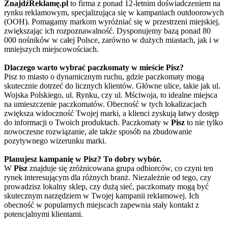
ZnajdźReklamę.pl
to firma z ponad 12-letnim doświadczeniem na
rynku reklamowym, specjalizująca się w kampaniach outdoorowych
(OOH). Pomagamy markom wyróżniać się w przestrzeni miejskiej,
zwiększając ich rozpoznawalność. Dysponujemy bazą ponad 80
000 nośników w całej Polsce, zarówno w dużych miastach, jak i w
mniejszych miejscowościach.
Dlaczego warto wybrać paczkomaty w mieście Pisz?
Pisz to miasto o dynamicznym ruchu, gdzie paczkomaty mogą
skutecznie dotrzeć do licznych klientów. Główne ulice, takie jak ul.
Wojska Polskiego, ul. Rynku, czy ul. Mściwoja, to idealne miejsca
na umieszczenie paczkomatów. Obecność w tych lokalizacjach
zwiększa widoczność Twojej marki, a klienci zyskują łatwy dostęp
do informacji o Twoich produktach. Paczkomaty w
Pisz
to nie tylko
nowoczesne rozwiązanie, ale także sposób na zbudowanie
pozytywnego wizerunku marki.
Planujesz kampanię w Pisz? To dobry wybór.
W
Pisz
znajduje się zróżnicowana grupa odbiorców, co czyni ten
rynek interesującym dla różnych branż. Niezależnie od tego, czy
prowadzisz lokalny sklep, czy dużą sieć, paczkomaty mogą być
skutecznym narzędziem w Twojej kampanii reklamowej. Ich
obecność w popularnych miejscach zapewnia stały kontakt z
potencjalnymi klientami.