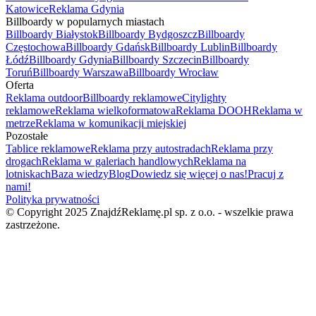
Katowice
Reklama Gdynia
Billboardy w popularnych miastach
Billboardy Białystok
Billboardy Bydgoszcz
Billboardy
Częstochowa
Billboardy Gdańsk
Billboardy Lublin
Billboardy
Łódź
Billboardy Gdynia
Billboardy Szczecin
Billboardy
Toruń
Billboardy Warszawa
Billboardy Wrocław
Oferta
Reklama outdoor
Billboardy reklamowe
Citylighty
reklamowe
Reklama wielkoformatowa
Reklama DOOH
Reklama w
metrze
Reklama w komunikacji miejskiej
Pozostałe
Tablice reklamowe
Reklama przy autostradach
Reklama przy
drogach
Reklama w galeriach handlowych
Reklama na
lotniskach
Baza wiedzy
Blog
Dowiedz się więcej o nas!
Pracuj z
nami!
Polityka prywatności
© Copyright 2025 ZnajdźReklamę.pl sp. z o.o. - wszelkie prawa
zastrzeżone.