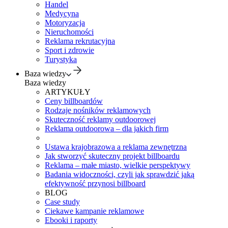
Handel
Medycyna
Motoryzacja
Nieruchomości
Reklama rekrutacyjna
Sport i zdrowie
Turystyka
Baza wiedzy
Baza wiedzy
ARTYKUŁY
Ceny billboardów
Rodzaje nośników reklamowych
Skuteczność reklamy outdoorowej
Reklama outdoorowa – dla jakich firm
Ustawa krajobrazowa a reklama zewnętrzna
Jak stworzyć skuteczny projekt billboardu
Reklama – małe miasto, wielkie perspektywy
Badania widoczności, czyli jak sprawdzić jaką
efektywność przynosi billboard
BLOG
Case study
Ciekawe kampanie reklamowe
Ebooki i raporty