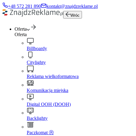
+48 572 281 890
kontakt@znajdzreklame.pl
Wróc
Oferta
Oferta
Billboardy
Citylighty
Reklama wielkoformatowa
Komunikacja miejska
Digital OOH (DOOH)
Backlighty
Paczkomat Ⓡ