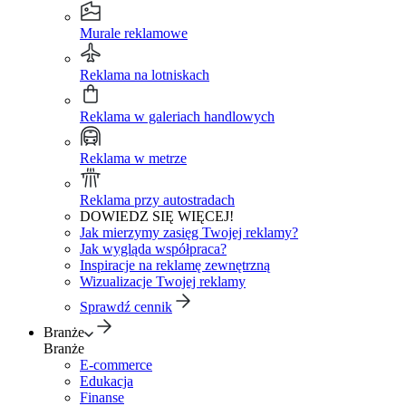
Murale reklamowe
Reklama na lotniskach
Reklama w galeriach handlowych
Reklama w metrze
Reklama przy autostradach
DOWIEDZ SIĘ WIĘCEJ!
Jak mierzymy zasięg Twojej reklamy?
Jak wygląda współpraca?
Inspiracje na reklamę zewnętrzną
Wizualizacje Twojej reklamy
Sprawdź cennik
Branże
Branże
E-commerce
Edukacja
Finanse