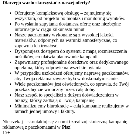
Dlaczego warto skorzystać z naszej oferty?
Oferujemy kompleksową obsługę – zajmujemy się
wszystkim, od projektu po montaż i monitoring wyników.
Po wysłaniu zapytania dostaniesz ofertę oraz niezbędne
informacje w ciągu kilkunastu minut.
Nasze paczkomaty wykonane są z wysokiej jakości
materiałów, odpornych na warunki atmosferyczne, co
zapewnia ich trwałość.
Dysponujesz dostępem do systemu z mapą rozmieszczenia
nośników, co ułatwia planowanie kampanii.
Zapewniamy profesjonalne doradztwo oraz dedykowanego
opiekuna, który odpowie na wszelkie pytania.
W przypadku uszkodzeń oferujemy naprawę paczkomatów,
aby Twoja reklama zawsze była w doskonałym stanie.
Wiele paczkomatów jest oświetlonych, co sprawia, że Twój
przekaz będzie widoczny przez całą dobę.
Nasz zespół to specjaliści z dużym doświadczeniem w
branży, którzy zadbają o Twoją kampanię.
Minimalizujemy biurokrację – całą kampanię realizujemy w
ramach jednej umowy i faktury.
Nie czekaj – skontaktuj się z nami i zrealizuj skuteczną kampanię
reklamową z paczkomatami w
Pisz
!
15+