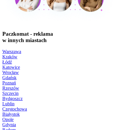
Paczkomat - reklama
w innych miastach
Warszawa
Kraków
Łódź
Katowice
Wrocław
Gdańsk
Poznań
Rzeszów
Szczecin
Bydgoszcz
Lublin
Częstochowa
Białystok
Opole
Gdynia
Radom