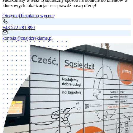
Paczkomaty w
Pisz
to skuteczny sposób na dotarcie do klientów w
kluczowych lokalizacjach – sprawdź naszą ofertę!
Otrzymaj bezpłatną wycenę
+48 572 281 890
kontakt@znajdzreklame.pl