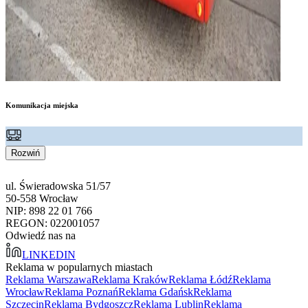
Komunikacja miejska
Rozwiń
ul. Świeradowska 51/57
50-558 Wrocław
NIP: 898 22 01 766
REGON: 022001057
Odwiedź nas na
LINKEDIN
Reklama w popularnych miastach
Reklama Warszawa
Reklama Kraków
Reklama Łódź
Reklama
Wrocław
Reklama Poznań
Reklama Gdańsk
Reklama
Szczecin
Reklama Bydgoszcz
Reklama Lublin
Reklama