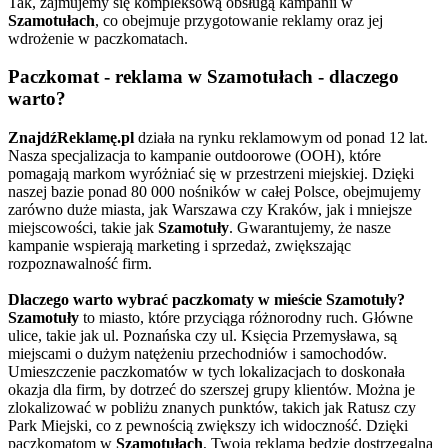
Tak, zajmujemy się kompleksową obsługą kampanii w
Szamotułach
, co obejmuje przygotowanie reklamy oraz jej
wdrożenie w paczkomatach.
Paczkomat - reklama w Szamotułach - dlaczego
warto?
ZnajdźReklamę.pl
działa na rynku reklamowym od ponad 12 lat.
Nasza specjalizacja to kampanie outdoorowe (OOH), które
pomagają markom wyróżniać się w przestrzeni miejskiej. Dzięki
naszej bazie ponad 80 000 nośników w całej Polsce, obejmujemy
zarówno duże miasta, jak Warszawa czy Kraków, jak i mniejsze
miejscowości, takie jak
Szamotuły
. Gwarantujemy, że nasze
kampanie wspierają marketing i sprzedaż, zwiększając
rozpoznawalność firm.
Dlaczego warto wybrać paczkomaty w mieście Szamotuły?
Szamotuły
to miasto, które przyciąga różnorodny ruch. Główne
ulice, takie jak ul. Poznańska czy ul. Księcia Przemysława, są
miejscami o dużym natężeniu przechodniów i samochodów.
Umieszczenie paczkomatów w tych lokalizacjach to doskonała
okazja dla firm, by dotrzeć do szerszej grupy klientów. Można je
zlokalizować w pobliżu znanych punktów, takich jak Ratusz czy
Park Miejski, co z pewnością zwiększy ich widoczność. Dzięki
paczkomatom w
Szamotułach
, Twoja reklama będzie dostrzegalna