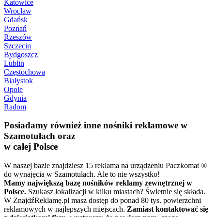
Katowice
Wrocław
Gdańsk
Poznań
Rzeszów
Szczecin
Bydgoszcz
Lublin
Częstochowa
Białystok
Opole
Gdynia
Radom
Posiadamy również inne nośniki reklamowe w
Szamotułach oraz
w całej Polsce
W naszej bazie znajdziesz 15 reklama na urządzeniu Paczkomat ®
do wynajęcia w Szamotułach. Ale to nie wszystko!
Mamy największą bazę nośników reklamy zewnętrznej w
Polsce.
Szukasz lokalizacji w kilku miastach? Świetnie się składa.
W ZnajdźReklamę.pl masz dostęp do ponad 80 tys. powierzchni
reklamowych w najlepszych miejscach.
Zamiast kontaktować się