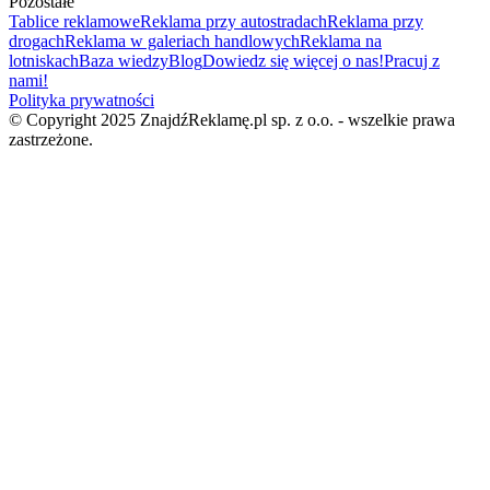
Pozostałe
Tablice reklamowe
Reklama przy autostradach
Reklama przy
drogach
Reklama w galeriach handlowych
Reklama na
lotniskach
Baza wiedzy
Blog
Dowiedz się więcej o nas!
Pracuj z
nami!
Polityka prywatności
© Copyright 2025 ZnajdźReklamę.pl sp. z o.o. - wszelkie prawa
zastrzeżone.