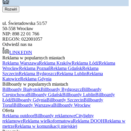
Rozwiń
ul. Świeradowska 51/57
50-558 Wrocław
NIP: 898 22 01 766
REGON: 022001057
Odwiedź nas na
LINKEDIN
Reklama w popularnych miastach
Reklama Warszawa
Reklama Kraków
Reklama Łódź
Reklama
Wrocław
Reklama Poznań
Reklama Gdańsk
Reklama
Szczecin
Reklama Bydgoszcz
Reklama Lublin
Reklama
Katowice
Reklama Gdynia
Billboardy w popularnych miastach
Billboardy Białystok
Billboardy Bydgoszcz
Billboardy
Częstochowa
Billboardy Gdańsk
Billboardy Lublin
Billboardy
Łódź
Billboardy Gdynia
Billboardy Szczecin
Billboardy
Toruń
Billboardy Warszawa
Billboardy Wrocław
Oferta
Reklama outdoor
Billboardy reklamowe
Citylighty
reklamowe
Reklama wielkoformatowa
Reklama DOOH
Reklama w
metrze
Reklama w komunikacji miejskiej