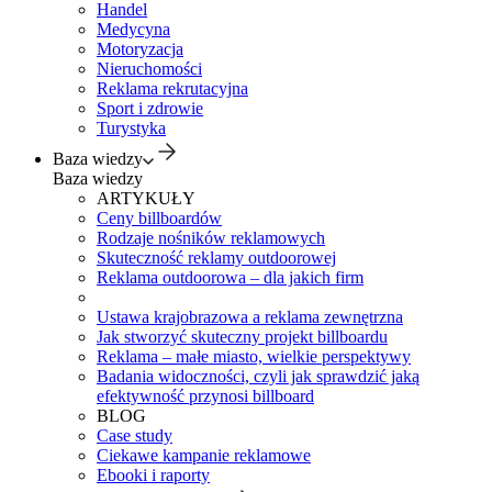
Handel
Medycyna
Motoryzacja
Nieruchomości
Reklama rekrutacyjna
Sport i zdrowie
Turystyka
Baza wiedzy
Baza wiedzy
ARTYKUŁY
Ceny billboardów
Rodzaje nośników reklamowych
Skuteczność reklamy outdoorowej
Reklama outdoorowa – dla jakich firm
Ustawa krajobrazowa a reklama zewnętrzna
Jak stworzyć skuteczny projekt billboardu
Reklama – małe miasto, wielkie perspektywy
Badania widoczności, czyli jak sprawdzić jaką
efektywność przynosi billboard
BLOG
Case study
Ciekawe kampanie reklamowe
Ebooki i raporty