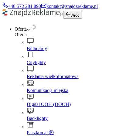
+48 572 281 890
kontakt@znajdzreklame.pl
Wróc
Oferta
Oferta
Billboardy
Citylighty
Reklama wielkoformatowa
Komunikacja miejska
Digital OOH (DOOH)
Backlighty
Paczkomat Ⓡ