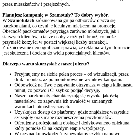
przez mieszkańców i przejezdnych.
Planujesz kampanię w Szamotuły? To dobry wybór.
W
Szamotułach
zróżnicowana grupa odbiorców otacza się
paczkomatami, co czyni je idealnym miejscem na promocję.
Obecność paczkomatów przyciąga zarówno młodszych, jak i
starszych klientów, a także osoby z różnych branż, co może
przynieść korzyści w postaci większej liczby transakcji.
Zróżnicowanie demograficzne sprawia, że reklama w tym formacie
jest skuteczna i dociera do wielu potencjalnych klientów.
Dlaczego warto skorzystać z naszej oferty?
Przyjmujemy na siebie pełen proces – od wizualizacji, przez
druk i montaż, aż po monitorowanie wyników kampanii.
Odpowiedź na Twoje zapytanie otrzymasz w ciągu kilkunastu
minut, co pozwoli Ci szybko podjąć decyzję.
Nasze paczkomaty charakteryzują się wysoką jakością
materiałów, co zapewnia ich trwałość w zmiennych
warunkach atmosferycznych.
Uzyskujesz dostęp do platformy, gdzie znajdziesz wszystkie
szczegóły oraz mapę rozmieszczenia paczkomatów.
Oferujemy profesjonalną obsługę i dedykowanego opiekuna,
który pomoże Ci na każdym etapie współpracy.
W przypadku uszkodzeń, zapewniamy szybką naprawę