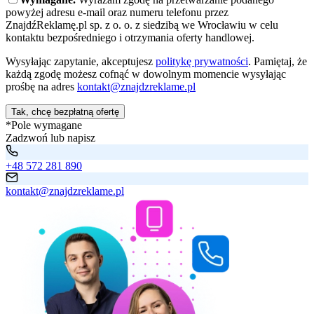
powyżej adresu e-mail oraz numeru telefonu przez
ZnajdźReklamę.pl sp. z o. o. z siedzibą we Wrocławiu w celu
kontaktu bezpośredniego i otrzymania oferty handlowej.
Wysyłając zapytanie, akceptujesz
politykę prywatności
. Pamiętaj, że
każdą zgodę możesz cofnąć w dowolnym momencie wysyłając
prośbę na adres
kontakt@znajdzreklame.pl
Tak, chcę bezpłatną ofertę
*Pole wymagane
Zadzwoń lub napisz
+48 572 281 890
kontakt@znajdzreklame.pl