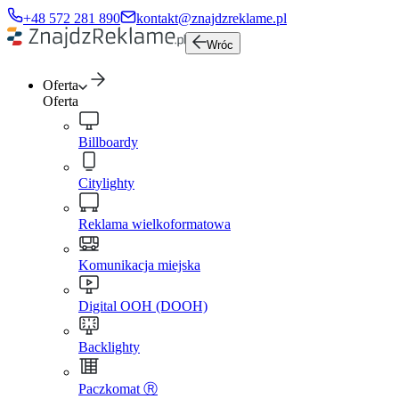
+48 572 281 890
kontakt@znajdzreklame.pl
Wróc
Oferta
Oferta
Billboardy
Citylighty
Reklama wielkoformatowa
Komunikacja miejska
Digital OOH (DOOH)
Backlighty
Paczkomat Ⓡ