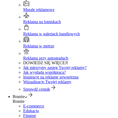
Murale reklamowe
Reklama na lotniskach
Reklama w galeriach handlowych
Reklama w metrze
Reklama przy autostradach
DOWIEDZ SIĘ WIĘCEJ!
Jak mierzymy zasięg Twojej reklamy?
Jak wygląda współpraca?
Inspiracje na reklamę zewnętrzną
Wizualizacje Twojej reklamy
Sprawdź cennik
Branże
Branże
E-commerce
Edukacja
Finanse