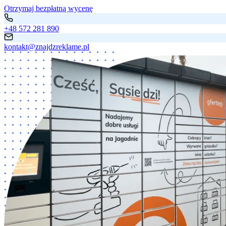
Otrzymaj bezpłatną wycenę
+48 572 281 890
kontakt@znajdzreklame.pl