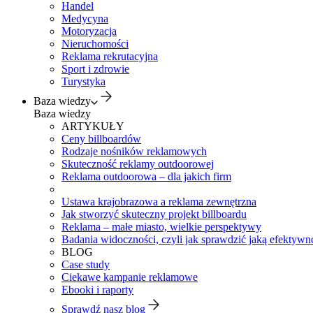
Handel
Medycyna
Motoryzacja
Nieruchomości
Reklama rekrutacyjna
Sport i zdrowie
Turystyka
Baza wiedzy
Baza wiedzy
ARTYKUŁY
Ceny billboardów
Rodzaje nośników reklamowych
Skuteczność reklamy outdoorowej
Reklama outdoorowa – dla jakich firm
Ustawa krajobrazowa a reklama zewnętrzna
Jak stworzyć skuteczny projekt billboardu
Reklama – małe miasto, wielkie perspektywy
Badania widoczności, czyli jak sprawdzić jaką efektywno
BLOG
Case study
Ciekawe kampanie reklamowe
Ebooki i raporty
Sprawdź nasz blog