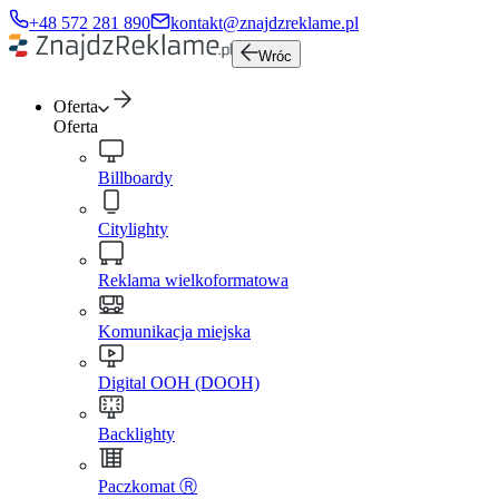
+48 572 281 890
kontakt@znajdzreklame.pl
Wróc
Oferta
Oferta
Billboardy
Citylighty
Reklama wielkoformatowa
Komunikacja miejska
Digital OOH (DOOH)
Backlighty
Paczkomat Ⓡ