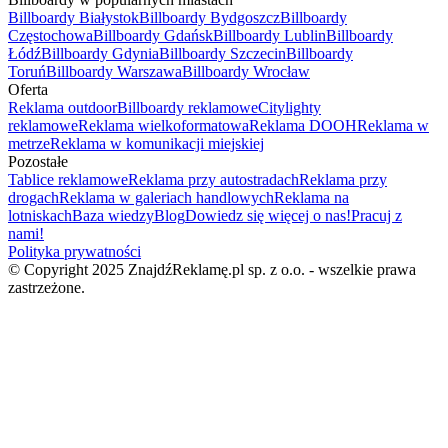
Billboardy Białystok
Billboardy Bydgoszcz
Billboardy
Częstochowa
Billboardy Gdańsk
Billboardy Lublin
Billboardy
Łódź
Billboardy Gdynia
Billboardy Szczecin
Billboardy
Toruń
Billboardy Warszawa
Billboardy Wrocław
Oferta
Reklama outdoor
Billboardy reklamowe
Citylighty
reklamowe
Reklama wielkoformatowa
Reklama DOOH
Reklama w
metrze
Reklama w komunikacji miejskiej
Pozostałe
Tablice reklamowe
Reklama przy autostradach
Reklama przy
drogach
Reklama w galeriach handlowych
Reklama na
lotniskach
Baza wiedzy
Blog
Dowiedz się więcej o nas!
Pracuj z
nami!
Polityka prywatności
© Copyright 2025 ZnajdźReklamę.pl sp. z o.o. - wszelkie prawa
zastrzeżone.