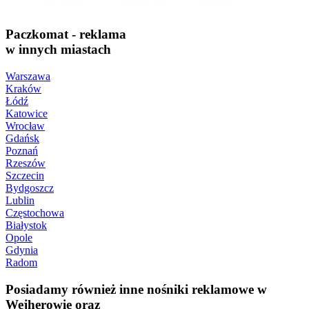
Paczkomat - reklama
w innych miastach
Warszawa
Kraków
Łódź
Katowice
Wrocław
Gdańsk
Poznań
Rzeszów
Szczecin
Bydgoszcz
Lublin
Częstochowa
Białystok
Opole
Gdynia
Radom
Posiadamy również inne nośniki reklamowe w
Wejherowie oraz