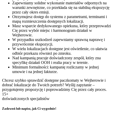
Zapewniamy solidne wykonanie materiałów odpornych na
warunki zewnętrzne, co przekłada się na stabilną ekspozycję
przez cały okres emisji.
Otrzymujesz dostęp do systemu z parametrami, terminami i
mapą rozmieszczenia dostępnych lokalizacji.
Masz wsparcie dedykowanego opiekuna, który przeprowadzi
Cię przez wybór miejsc i harmonogram działań w
Wejherowie.
W przypadku uszkodzeń zapewniamy sprawną naprawę i
przywrócenie ekspozycji.
W wielu lokalizacjach dostępne jest oświetlenie, co ułatwia
odbiór przekazu również po zmroku.
Nad kampanią pracuje doświadczony zespół, który zna
specyfikę działań OOH i realia pracy w terenie.
Minimum formalności: kampanię rozliczamy w jednej
umowie i na jednej fakturze.
Chcesz szybko sprawdzić dostępne paczkomaty w Wejherowie i
dobrać lokalizacje do Twoich potrzeb? Wyślij zapytanie –
przygotujemy propozycję i poprowadzimy Cię przez cały proces.
15+
doświadczonych specjalistów
Zadzwoń lub napisz, jak Ci wygodnie!