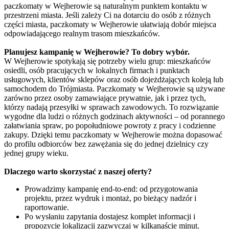
paczkomaty w Wejherowie są naturalnym punktem kontaktu w
przestrzeni miasta. Jeśli zależy Ci na dotarciu do osób z różnych
części miasta, paczkomaty w Wejherowie ułatwiają dobór miejsca
odpowiadającego realnym trasom mieszkańców.
Planujesz kampanię w Wejherowie? To dobry wybór.
W Wejherowie spotykają się potrzeby wielu grup: mieszkańców
osiedli, osób pracujących w lokalnych firmach i punktach
usługowych, klientów sklepów oraz osób dojeżdżających koleją lub
samochodem do Trójmiasta. Paczkomaty w Wejherowie są używane
zarówno przez osoby zamawiające prywatnie, jak i przez tych,
którzy nadają przesyłki w sprawach zawodowych. To rozwiązanie
wygodne dla ludzi o różnych godzinach aktywności – od porannego
załatwiania spraw, po popołudniowe powroty z pracy i codzienne
zakupy. Dzięki temu paczkomaty w Wejherowie można dopasować
do profilu odbiorców bez zawężania się do jednej dzielnicy czy
jednej grupy wieku.
Dlaczego warto skorzystać z naszej oferty?
Prowadzimy kampanię end-to-end: od przygotowania
projektu, przez wydruk i montaż, po bieżący nadzór i
raportowanie.
Po wysłaniu zapytania dostajesz komplet informacji i
propozycje lokalizacji zazwyczaj w kilkanaście minut.