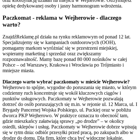
oraz koordynacją działań na miejscu w Wejherowie. Otrzymujesz
opiekę dedykowanej osoby i jasny harmonogram wdrożenia.
Paczkomat - reklama w Wejherowie - dlaczego
warto?
ZnajdźReklamę.pl działa na rynku reklamowym od ponad 12 lat.
Specjalizujemy się w kampaniach outdoorowych (OOH),
pomagamy markom wyróżniać się w przestrzeni miejskiej,
wspieramy marketing i sprzedaż oraz zwiększamy
rozpoznawalność. Mamy bazę ponad 80 000 nośników w całej
Polsce – od Warszawy, Krakowa i Wrocławia po Trójmiasto i
mniejsze miasta.
Dlaczego warto wybrać paczkomaty w mieście Wejherowie?
Wejherowo to spójne, wygodne do poruszania się miasto, w którym
codzienny ruch koncentruje się wokół kluczowych ciągów i
punktów usługowych. Paczkomaty w Wejherowie pozwalają
dotrzeć do osób poruszających się m.in. w rejonie ul. 12 Marca, ul. I
Brygady Pancernej Wojska Polskiego, ul. Puckiej oraz w pobliżu
dworca PKP Wejherowo. W praktyce oznacza to obecność tam,
gdzie mieszkańcy załatwiają sprawy „po drodze” – w okolicy
osiedli, sklepów i usług. Paczkomaty w Wejherowie dobrze wpisują
się w rytm dnia: odbiór przesyłki przed pracą, po zakupach albo w
drodze do domu. Dla firm, które chcą być widoczne lokalnie,