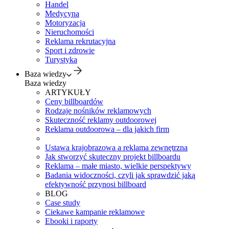
Handel
Medycyna
Motoryzacja
Nieruchomości
Reklama rekrutacyjna
Sport i zdrowie
Turystyka
Baza wiedzy
Baza wiedzy
ARTYKUŁY
Ceny billboardów
Rodzaje nośników reklamowych
Skuteczność reklamy outdoorowej
Reklama outdoorowa – dla jakich firm
Ustawa krajobrazowa a reklama zewnętrzna
Jak stworzyć skuteczny projekt billboardu
Reklama – małe miasto, wielkie perspektywy
Badania widoczności, czyli jak sprawdzić jaką
efektywność przynosi billboard
BLOG
Case study
Ciekawe kampanie reklamowe
Ebooki i raporty