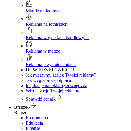
Murale reklamowe
Reklama na lotniskach
Reklama w galeriach handlowych
Reklama w metrze
Reklama przy autostradach
DOWIEDZ SIĘ WIĘCEJ!
Jak mierzymy zasięg Twojej reklamy?
Jak wygląda współpraca?
Inspiracje na reklamę zewnętrzną
Wizualizacje Twojej reklamy
Sprawdź cennik
Branże
Branże
E-commerce
Edukacja
Finanse