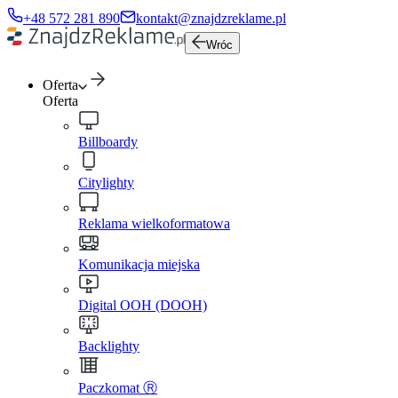
+48 572 281 890
kontakt@znajdzreklame.pl
Wróc
Oferta
Oferta
Billboardy
Citylighty
Reklama wielkoformatowa
Komunikacja miejska
Digital OOH (DOOH)
Backlighty
Paczkomat Ⓡ