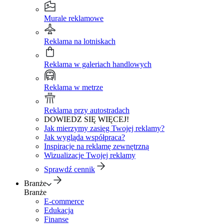
Murale reklamowe
Reklama na lotniskach
Reklama w galeriach handlowych
Reklama w metrze
Reklama przy autostradach
DOWIEDZ SIĘ WIĘCEJ!
Jak mierzymy zasięg Twojej reklamy?
Jak wygląda współpraca?
Inspiracje na reklamę zewnętrzną
Wizualizacje Twojej reklamy
Sprawdź cennik
Branże
Branże
E-commerce
Edukacja
Finanse