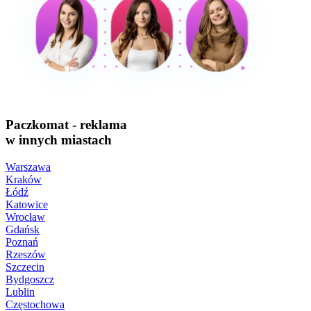
Paczkomat - reklama
w innych miastach
Warszawa
Kraków
Łódź
Katowice
Wrocław
Gdańsk
Poznań
Rzeszów
Szczecin
Bydgoszcz
Lublin
Częstochowa