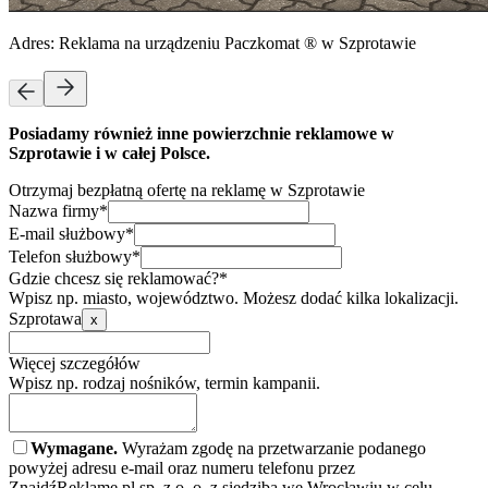
Adres:
Reklama na urządzeniu Paczkomat ® w Szprotawie
Posiadamy również inne powierzchnie reklamowe w
Szprotawie i w całej Polsce.
Otrzymaj bezpłatną ofertę na reklamę w Szprotawie
Nazwa firmy*
E-mail służbowy*
Telefon służbowy*
Gdzie chcesz się reklamować?*
Wpisz np. miasto, województwo. Możesz dodać kilka lokalizacji.
Szprotawa
x
Więcej szczegółów
Wpisz np. rodzaj nośników, termin kampanii.
Wymagane.
Wyrażam zgodę na przetwarzanie podanego
powyżej adresu e-mail oraz numeru telefonu przez
ZnajdźReklamę.pl sp. z o. o. z siedzibą we Wrocławiu w celu