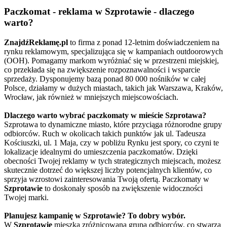
Paczkomat - reklama w Szprotawie - dlaczego
warto?
ZnajdźReklamę.pl
to firma z ponad 12-letnim doświadczeniem na
rynku reklamowym, specjalizująca się w kampaniach outdoorowych
(OOH). Pomagamy markom wyróżniać się w przestrzeni miejskiej,
co przekłada się na zwiększenie rozpoznawalności i wsparcie
sprzedaży. Dysponujemy bazą ponad 80 000 nośników w całej
Polsce, działamy w dużych miastach, takich jak Warszawa, Kraków,
Wrocław, jak również w mniejszych miejscowościach.
Dlaczego warto wybrać paczkomaty w mieście Szprotawa?
Szprotawa to dynamiczne miasto, które przyciąga różnorodne grupy
odbiorców. Ruch w okolicach takich punktów jak ul. Tadeusza
Kościuszki, ul. 1 Maja, czy w pobliżu Rynku jest spory, co czyni te
lokalizacje idealnymi do umieszczenia paczkomatów. Dzięki
obecności Twojej reklamy w tych strategicznych miejscach, możesz
skutecznie dotrzeć do większej liczby potencjalnych klientów, co
sprzyja wzrostowi zainteresowania Twoją ofertą. Paczkomaty w
Szprotawie
to doskonały sposób na zwiększenie widoczności
Twojej marki.
Planujesz kampanię w Szprotawie? To dobry wybór.
W
Szprotawie
mieszka zróżnicowana grupa odbiorców, co stwarza