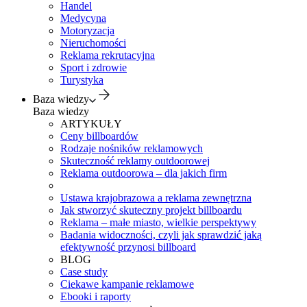
Handel
Medycyna
Motoryzacja
Nieruchomości
Reklama rekrutacyjna
Sport i zdrowie
Turystyka
Baza wiedzy
Baza wiedzy
ARTYKUŁY
Ceny billboardów
Rodzaje nośników reklamowych
Skuteczność reklamy outdoorowej
Reklama outdoorowa – dla jakich firm
Ustawa krajobrazowa a reklama zewnętrzna
Jak stworzyć skuteczny projekt billboardu
Reklama – małe miasto, wielkie perspektywy
Badania widoczności, czyli jak sprawdzić jaką
efektywność przynosi billboard
BLOG
Case study
Ciekawe kampanie reklamowe
Ebooki i raporty