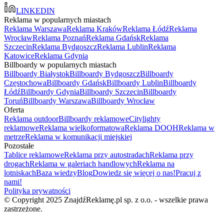
LINKEDIN
Reklama w popularnych miastach
Reklama Warszawa
Reklama Kraków
Reklama Łódź
Reklama
Wrocław
Reklama Poznań
Reklama Gdańsk
Reklama
Szczecin
Reklama Bydgoszcz
Reklama Lublin
Reklama
Katowice
Reklama Gdynia
Billboardy w popularnych miastach
Billboardy Białystok
Billboardy Bydgoszcz
Billboardy
Częstochowa
Billboardy Gdańsk
Billboardy Lublin
Billboardy
Łódź
Billboardy Gdynia
Billboardy Szczecin
Billboardy
Toruń
Billboardy Warszawa
Billboardy Wrocław
Oferta
Reklama outdoor
Billboardy reklamowe
Citylighty
reklamowe
Reklama wielkoformatowa
Reklama DOOH
Reklama w
metrze
Reklama w komunikacji miejskiej
Pozostałe
Tablice reklamowe
Reklama przy autostradach
Reklama przy
drogach
Reklama w galeriach handlowych
Reklama na
lotniskach
Baza wiedzy
Blog
Dowiedz się więcej o nas!
Pracuj z
nami!
Polityka prywatności
© Copyright 2025 ZnajdźReklamę.pl sp. z o.o. - wszelkie prawa
zastrzeżone.