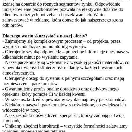
szansę na dotarcie do różnych segmentów rynku. Odpowiednie
umiejscowienie paczkomatów pozwala na efektywne dotarcie do
klientów o różnych potrzebach i oczekiwaniach. Warto
zainwestować w reklamę, która dotrze do jak najszerszego grona
odbiorców.
Dlaczego warto skorzystać z naszej oferty?
- Zajmujemy się kompleksowym procesem – od projektu, przez
wydruk i montaż, aż po monitoring wyników.
- Oferujemy szybką odpowiedź – potrzebne informacje otrzymasz w
kilkanaście minut po wysłaniu zapytania.
- Nasze paczkomaty są wykonane z wysokiej jakości materiałów, co
zapewnia trwałość i skuteczność reklamy w każdych warunkach
atmosferycznych.
- Oferujemy dostęp do systemu z pełnymi szczegółami oraz mapą
rozmieszczenia paczkomatów.
- Gwarantujemy profesjonalne doradztwo oraz dedykowanego
opiekuna, który pomoże Ci w każdej kwestii.
- W razie uszkodzeń zapewniamy szybkie naprawy paczkomatów.
- Niektóre z naszych paczkomatów są oświetlone, co zwiększa ich
widoczność w nocy.
- Nasz zespół to doświadczeni specjaliści, którzy zadbają o Twoją
kampanię.
- Unikamy zbędnej biurokracji – wszystkie formalności załatwiamy
w jednej umowie i jednej fakturze.